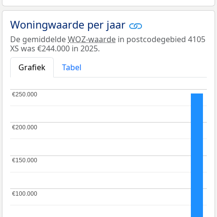
Woningwaarde per jaar
De gemiddelde
WOZ-waarde
in postcodegebied 4105
XS was €244.000 in 2025.
Grafiek
Tabel
€250.000
€250.000
€200.000
€200.000
€150.000
€150.000
€100.000
€100.000