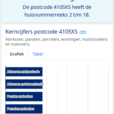
De postcode 4105XS heeft de
huisnummerreeks 2 t/m 18.
Kerncijfers postcode 4105XS
Adressen, panden, percelen, woningen, huishoudens
en inwoners.
Grafiek
Tabel
Adressen met postcode
Adressen met postcode
Adressen met woonfunctie
Adressen met woonfunctie
Panden met adres
Panden met adres
Percelen met adres
Percelen met adres