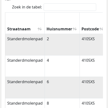
Zoek in de tabel:
Straatnaam
Huisnummer
Postcode
Straatnaam
Huisnummer
Postcode
Standerdmolenpad
2
4105XS
Standerdmolenpad
4
4105XS
Standerdmolenpad
6
4105XS
Standerdmolenpad
8
4105XS