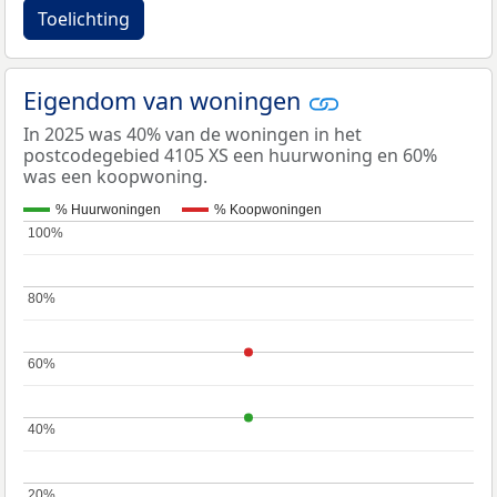
Toelichting
Eigendom van woningen
In 2025 was 40% van de woningen in het
postcodegebied 4105 XS een huurwoning en 60%
was een koopwoning.
% Huurwoningen
% Koopwoningen
100%
100%
80%
80%
60%
60%
40%
40%
20%
20%