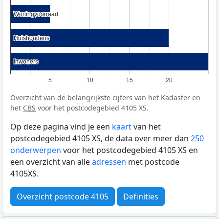
Woningvoorraad
Woningvoorraad
Huishoudens
Huishoudens
Inwoners
Inwoners
5
10
15
20
Overzicht van de belangrijkste cijfers van het Kadaster en
het
CBS
voor het postcodegebied 4105 XS.
Op deze pagina vind je een
kaart
van het
postcodegebied 4105 XS, de data over meer dan
250
onderwerpen
voor het postcodegebied 4105 XS en
een overzicht van alle
adressen
met postcode
4105XS.
Overzicht postcode 4105
Definities