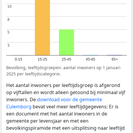
10
10
8
8
5
5
3
3
0-15
15-25
25-45
45-65
65+
Bevolking, leeftijdsgroepen: aantal inwoners op 1 januari
2025 per leeftijdscategorie.
Het aantal inwoners per leeftijdsgroep is afgerond
op vijftallen en wordt alleen getoond bij minimaal vijf
inwoners. De
download voor de gemeente
Culemborg
bevat veel meer leeftijdgegevens: Er is
een document met het aantal inwoners in de
gemeente per levensjaar en met een
bevolkingspiramide met een uitsplitsing naar leeftijd