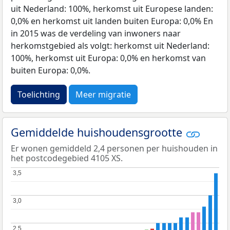
uit Nederland: 100%, herkomst uit Europese landen:
0,0% en herkomst uit landen buiten Europa: 0,0% En
in 2015 was de verdeling van inwoners naar
herkomstgebied als volgt: herkomst uit Nederland:
100%, herkomst uit Europa: 0,0% en herkomst van
buiten Europa: 0,0%.
Toelichting
Meer migratie
Gemiddelde huishoudensgrootte
Er wonen gemiddeld 2,4 personen per huishouden in
het postcodegebied 4105 XS.
3,5
3,5
3,0
3,0
2,5
2,5