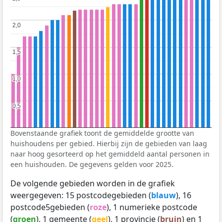
2,0
2,0
1,5
1,5
1,0
1,0
0,5
0,5
Bovenstaande grafiek toont de gemiddelde grootte van
huishoudens per gebied. Hierbij zijn de gebieden van laag
naar hoog gesorteerd op het gemiddeld aantal personen in
een huishouden. De gegevens gelden voor 2025.
De volgende gebieden worden in de grafiek
weergegeven: 15 postcodegebieden (
blauw
), 16
postcode5gebieden (
roze
), 1 numerieke postcode
(
groen
), 1 gemeente (
geel
), 1 provincie (
bruin
) en 1