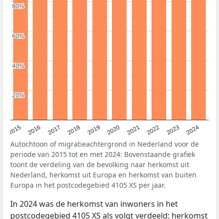
80%
80%
60%
60%
40%
40%
20%
20%
2015
2016
2017
2018
2019
2020
2021
2022
2023
2024
Autochtoon of migratieachtergrond in Nederland voor de
periode van 2015 tot en met 2024: Bovenstaande grafiek
toont de verdeling van de bevolking naar herkomst uit
Nederland, herkomst uit Europa en herkomst van buiten
Europa in het postcodegebied 4105 XS per jaar.
In 2024 was de herkomst van inwoners in het
postcodegebied 4105 XS als volgt verdeeld: herkomst