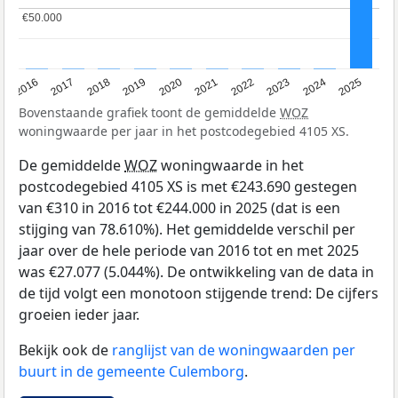
€50.000
€50.000
2016
2017
2018
2019
2020
2021
2022
2023
2024
2025
Bovenstaande grafiek toont de gemiddelde
WOZ
woningwaarde per jaar in het postcodegebied 4105 XS.
De gemiddelde
WOZ
woningwaarde in het
postcodegebied 4105 XS is met €243.690 gestegen
van €310 in 2016 tot €244.000 in 2025 (dat is een
stijging van 78.610%). Het gemiddelde verschil per
jaar over de hele periode van 2016 tot en met 2025
was €27.077 (5.044%). De ontwikkeling van de data in
de tijd volgt een monotoon stijgende trend: De cijfers
groeien ieder jaar.
Bekijk ook de
ranglijst van de woningwaarden per
buurt in de gemeente Culemborg
.