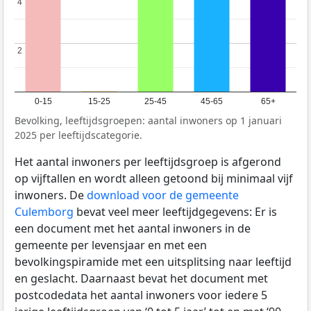
4
4
2
2
0-15
15-25
25-45
45-65
65+
Bevolking, leeftijdsgroepen: aantal inwoners op 1 januari
2025 per leeftijdscategorie.
Het aantal inwoners per leeftijdsgroep is afgerond
op vijftallen en wordt alleen getoond bij minimaal vijf
inwoners. De
download voor de gemeente
Culemborg
bevat veel meer leeftijdgegevens: Er is
een document met het aantal inwoners in de
gemeente per levensjaar en met een
bevolkingspiramide met een uitsplitsing naar leeftijd
en geslacht. Daarnaast bevat het document met
postcodedata het aantal inwoners voor iedere 5