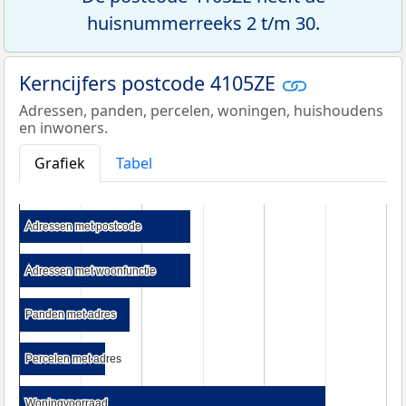
huisnummerreeks 2 t/m 30.
Kerncijfers postcode 4105ZE
Adressen, panden, percelen, woningen, huishoudens
en inwoners.
Grafiek
Tabel
Adressen met postcode
Adressen met postcode
Adressen met woonfunctie
Adressen met woonfunctie
Panden met adres
Panden met adres
Percelen met adres
Percelen met adres
Woningvoorraad
Woningvoorraad