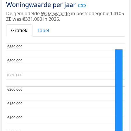
Woningwaarde per jaar
De gemiddelde
WOZ-waarde
in postcodegebied 4105
ZE was €331.000 in 2025.
Grafiek
Tabel
€350.000
€350.000
€300.000
€300.000
€250.000
€250.000
€200.000
€200.000
€150.000
€150.000
€100.000
€100.000