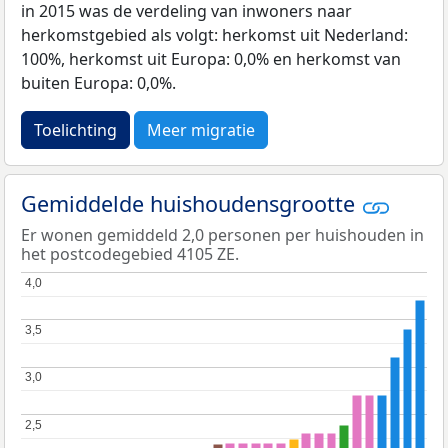
in 2015 was de verdeling van inwoners naar
herkomstgebied als volgt: herkomst uit Nederland:
100%, herkomst uit Europa: 0,0% en herkomst van
buiten Europa: 0,0%.
Toelichting
Meer migratie
Gemiddelde huishoudensgrootte
Er wonen gemiddeld 2,0 personen per huishouden in
het postcodegebied 4105 ZE.
4,0
4,0
3,5
3,5
3,0
3,0
2,5
2,5