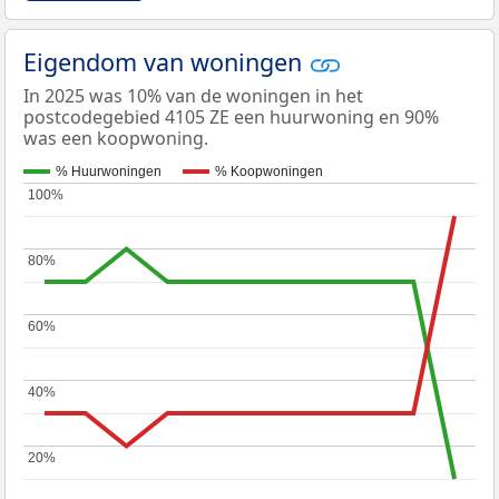
Eigendom van woningen
In 2025 was 10% van de woningen in het
postcodegebied 4105 ZE een huurwoning en 90%
was een koopwoning.
% Huurwoningen
% Koopwoningen
100%
100%
80%
80%
60%
60%
40%
40%
20%
20%