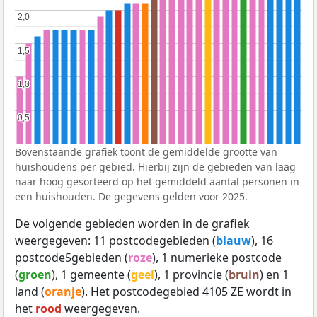
2,0
2,0
1,5
1,5
1,0
1,0
0,5
0,5
Bovenstaande grafiek toont de gemiddelde grootte van
huishoudens per gebied. Hierbij zijn de gebieden van laag
naar hoog gesorteerd op het gemiddeld aantal personen in
een huishouden. De gegevens gelden voor 2025.
De volgende gebieden worden in de grafiek
weergegeven: 11 postcodegebieden (
blauw
), 16
postcode5gebieden (
roze
), 1 numerieke postcode
(
groen
), 1 gemeente (
geel
), 1 provincie (
bruin
) en 1
land (
oranje
). Het postcodegebied 4105 ZE wordt in
het
rood
weergegeven.