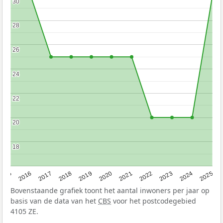
30
30
28
28
26
26
24
24
22
22
20
20
18
18
2015
2016
2017
2018
2019
2020
2021
2022
2023
2024
2025
Bovenstaande grafiek toont het aantal inwoners per jaar op
basis van de data van het
CBS
voor het postcodegebied
4105 ZE.