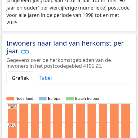
jarige leeftijdsgroep van ‘0 tot 5 jaar’ tot en met ‘90
jaar en ouder’ per viercijferige (numerieke) postcode
voor alle jaren in de periode van 1998 tot en met
2025.
Inwoners naar land van herkomst per
jaar
Gegevens over de herkomstgebieden van de
inwoners in het postcodegebied 4105 ZE.
Grafiek
Tabel
Nederland
Europa
Buiten Europa
100%
100%
80%
80%