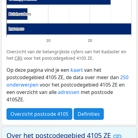
Huishoudens
Huishoudens
Inwoners
Inwoners
10
20
Overzicht van de belangrijkste cijfers van het Kadaster en
het
CBS
voor het postcodegebied 4105 ZE.
Op deze pagina vind je een
kaart
van het
postcodegebied 4105 ZE, de data over meer dan
250
onderwerpen
voor het postcodegebied 4105 ZE en
een overzicht van alle
adressen
met postcode
4105ZE.
Overzicht postcode 4105
Definities
Over het postcodegebied 4105 ZE