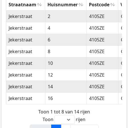
Straatnaam
Huisnummer
Postcode
Wo
Straatnaam
Huisnummer
Postcode
Wo
Jekerstraat
2
4105ZE
Cu
Jekerstraat
4
4105ZE
Cu
Jekerstraat
6
4105ZE
Cu
Jekerstraat
8
4105ZE
Cu
Jekerstraat
10
4105ZE
Cu
Jekerstraat
12
4105ZE
Cu
Jekerstraat
14
4105ZE
Cu
Jekerstraat
16
4105ZE
Cu
Toon 1 tot 8 van 14 rijen
Toon
rijen