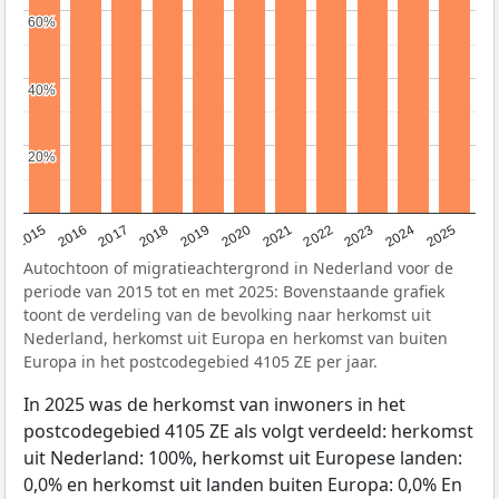
60%
60%
40%
40%
20%
20%
2019
2022
2017
2025
2020
2015
2023
2018
2021
2016
2024
Autochtoon of migratieachtergrond in Nederland voor de
periode van 2015 tot en met 2025: Bovenstaande grafiek
toont de verdeling van de bevolking naar herkomst uit
Nederland, herkomst uit Europa en herkomst van buiten
Europa in het postcodegebied 4105 ZE per jaar.
In 2025 was de herkomst van inwoners in het
postcodegebied 4105 ZE als volgt verdeeld: herkomst
uit Nederland: 100%, herkomst uit Europese landen:
0,0% en herkomst uit landen buiten Europa: 0,0% En