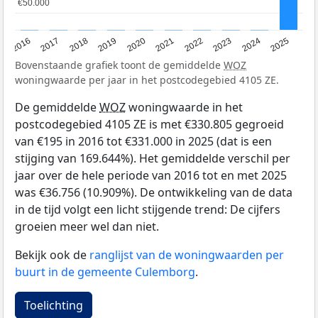
€50.000
€50.000
2016
2017
2018
2019
2020
2021
2022
2023
2024
2025
Bovenstaande grafiek toont de gemiddelde
WOZ
woningwaarde per jaar in het postcodegebied 4105 ZE.
De gemiddelde
WOZ
woningwaarde in het
postcodegebied 4105 ZE is met €330.805 gegroeid
van €195 in 2016 tot €331.000 in 2025 (dat is een
stijging van 169.644%). Het gemiddelde verschil per
jaar over de hele periode van 2016 tot en met 2025
was €36.756 (10.909%). De ontwikkeling van de data
in de tijd volgt een licht stijgende trend: De cijfers
groeien meer wel dan niet.
Bekijk ook de
ranglijst van de woningwaarden per
buurt in de gemeente Culemborg
.
Toelichting