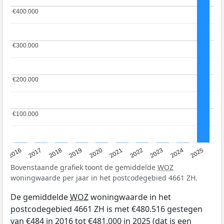
€400.000
€400.000
€300.000
€300.000
€200.000
€200.000
€100.000
€100.000
2016
2017
2018
2019
2020
2021
2022
2023
2024
2025
Bovenstaande grafiek toont de gemiddelde
WOZ
woningwaarde per jaar in het postcodegebied 4661 ZH.
De gemiddelde
WOZ
woningwaarde in het
postcodegebied 4661 ZH is met €480.516 gestegen
van €484 in 2016 tot €481.000 in 2025 (dat is een