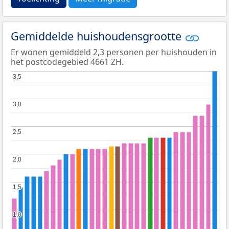
Gemiddelde huishoudensgrootte
Er wonen gemiddeld 2,3 personen per huishouden in
het postcodegebied 4661 ZH.
3,5
3,5
3,0
3,0
2,5
2,5
2,0
2,0
1,5
1,5
1,0
1,0