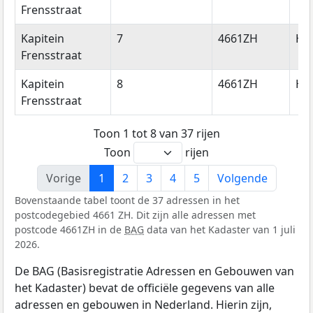
Frensstraat
Kapitein
7
4661ZH
Hal
Frensstraat
Kapitein
8
4661ZH
Hal
Frensstraat
Toon 1 tot 8 van 37 rijen
Toon
rijen
Vorige
1
2
3
4
5
Volgende
Bovenstaande tabel toont de 37 adressen in het
postcodegebied 4661 ZH. Dit zijn alle adressen met
postcode 4661ZH in de
BAG
data van het Kadaster van 1 juli
2026.
De BAG (Basisregistratie Adressen en Gebouwen van
het Kadaster) bevat de officiële gegevens van alle
adressen en gebouwen in Nederland. Hierin zijn,