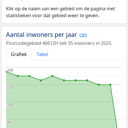
Klik op de naam van een gebied om de pagina met
statistieken voor dat gebied weer te geven.
Aantal inwoners per jaar
Postcodegebied 4661ZH telt 35 inwoners in 2025.
Grafiek
Tabel
140
140
120
120
100
100
80
80