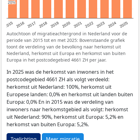
20%
20%
2019
2022
2017
2025
2020
2015
2023
2018
2021
2016
2024
Autochtoon of migratieachtergrond in Nederland voor de
periode van 2015 tot en met 2025: Bovenstaande grafiek
toont de verdeling van de bevolking naar herkomst uit
Nederland, herkomst uit Europa en herkomst van buiten
Europa in het postcodegebied 4661 ZH per jaar.
In 2025 was de herkomst van inwoners in het
postcodegebied 4661 ZH als volgt verdeeld:
herkomst uit Nederland: 100%, herkomst uit
Europese landen: 0,0% en herkomst uit landen buiten
Europa: 0,0% En in 2015 was de verdeling van
inwoners naar herkomstgebied als volgt: herkomst
uit Nederland: 90%, herkomst uit Europa: 5,2% en
herkomst van buiten Europa: 5,2%.
Toelichting
Meer migratie