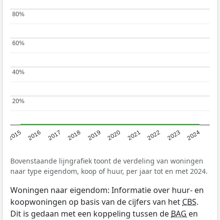
80%
80%
60%
60%
40%
40%
20%
20%
2015
2016
2017
2018
2019
2020
2021
2022
2023
2024
Bovenstaande lijngrafiek toont de verdeling van woningen
naar type eigendom, koop of huur, per jaar tot en met 2024.
Woningen naar eigendom: Informatie over huur- en
koopwoningen op basis van de cijfers van het
CBS
.
Dit is gedaan met een koppeling tussen de
BAG
en