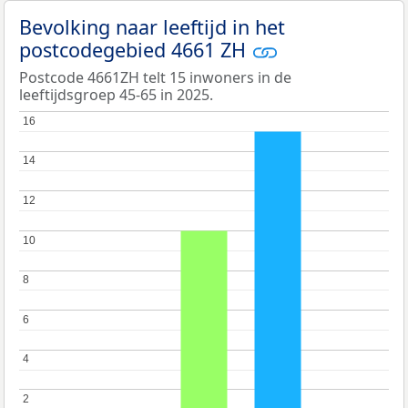
Bevolking naar leeftijd in het
postcodegebied 4661 ZH
Postcode 4661ZH telt 15 inwoners in de
leeftijdsgroep 45-65 in 2025.
16
16
14
14
12
12
10
10
8
8
6
6
4
4
2
2