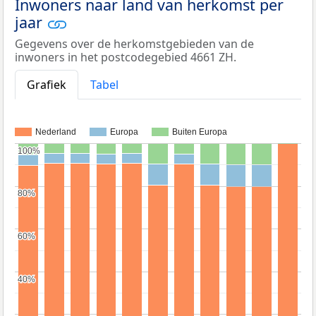
Inwoners naar land van herkomst per
jaar
Gegevens over de herkomstgebieden van de
inwoners in het postcodegebied 4661 ZH.
Grafiek
Tabel
Nederland
Europa
Buiten Europa
100%
100%
80%
80%
60%
60%
40%
40%