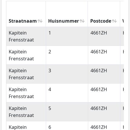
Straatnaam
Huisnummer
Postcode
Wo
Straatnaam
Huisnummer
Postcode
Wo
Kapitein
1
4661ZH
Hal
Frensstraat
Kapitein
2
4661ZH
Hal
Frensstraat
Kapitein
3
4661ZH
Hal
Frensstraat
Kapitein
4
4661ZH
Hal
Frensstraat
Kapitein
5
4661ZH
Hal
Frensstraat
Kapitein
6
4661ZH
Hal