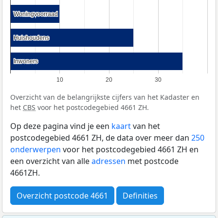
Woningvoorraad
Woningvoorraad
Huishoudens
Huishoudens
Inwoners
Inwoners
10
20
30
Overzicht van de belangrijkste cijfers van het Kadaster en
het
CBS
voor het postcodegebied 4661 ZH.
Op deze pagina vind je een
kaart
van het
postcodegebied 4661 ZH, de data over meer dan
250
onderwerpen
voor het postcodegebied 4661 ZH en
een overzicht van alle
adressen
met postcode
4661ZH.
Overzicht postcode 4661
Definities