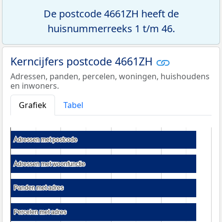
De postcode 4661ZH heeft de
huisnummerreeks 1 t/m 46.
Kerncijfers postcode 4661ZH
Adressen, panden, percelen, woningen, huishoudens
en inwoners.
Grafiek
Tabel
Adressen met postcode
Adressen met postcode
Adressen met woonfunctie
Adressen met woonfunctie
Panden met adres
Panden met adres
Percelen met adres
Percelen met adres