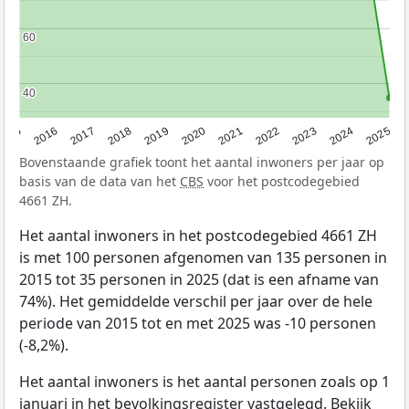
60
60
40
40
2015
2016
2017
2018
2019
2020
2021
2022
2023
2024
2025
Bovenstaande grafiek toont het aantal inwoners per jaar op
basis van de data van het
CBS
voor het postcodegebied
4661 ZH.
Het aantal inwoners in het postcodegebied 4661 ZH
is met 100 personen afgenomen van 135 personen in
2015 tot 35 personen in 2025 (dat is een afname van
74%). Het gemiddelde verschil per jaar over de hele
periode van 2015 tot en met 2025 was -10 personen
(-8,2%).
Het aantal inwoners is het aantal personen zoals op 1
januari in het bevolkingsregister vastgelegd. Bekijk