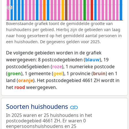
0,5
0,5
Bovenstaande grafiek toont de gemiddelde grootte van
huishoudens per gebied. Hierbij zijn de gebieden van laag
naar hoog gesorteerd op het gemiddeld aantal personen in
een huishouden. De gegevens gelden voor 2025.
De volgende gebieden worden in de grafiek
weergegeven: 8 postcodegebieden (
blauw
), 19
postcode5gebieden (
roze
), 1 numerieke postcode
(
groen
), 1 gemeente (
geel
), 1 provincie (
bruin
) en 1
land (
oranje
). Het postcodegebied 4661 ZH wordt in
het
rood
weergegeven.
Soorten huishoudens
In 2025 waren er 25 huishoudens in het
postcodegebied 4661 ZH. Er waren 0
eenpersoonshuishoudens en 25