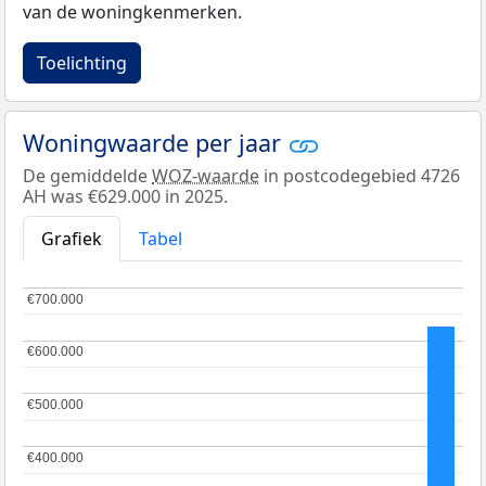
van de woningkenmerken.
Toelichting
Woningwaarde per jaar
De gemiddelde
WOZ-waarde
in postcodegebied 4726
AH was €629.000 in 2025.
Grafiek
Tabel
€700.000
€700.000
€600.000
€600.000
€500.000
€500.000
€400.000
€400.000