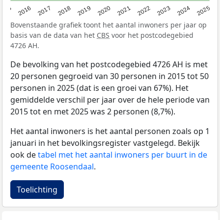
2015
2016
2017
2018
2019
2020
2021
2022
2023
2024
2025
Bovenstaande grafiek toont het aantal inwoners per jaar op
basis van de data van het
CBS
voor het postcodegebied
4726 AH.
De bevolking van het postcodegebied 4726 AH is met
20 personen gegroeid van 30 personen in 2015 tot 50
personen in 2025 (dat is een groei van 67%). Het
gemiddelde verschil per jaar over de hele periode van
2015 tot en met 2025 was 2 personen (8,7%).
Het aantal inwoners is het aantal personen zoals op 1
januari in het bevolkingsregister vastgelegd. Bekijk
ook de
tabel met het aantal inwoners per buurt in de
gemeente Roosendaal
.
Toelichting