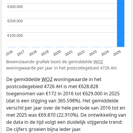
€300.000
€300.000
€200.000
€200.000
€100.000
€100.000
2016
2017
2018
2019
2020
2021
2022
2023
2024
2025
Bovenstaande grafiek toont de gemiddelde
WOZ
woningwaarde per jaar in het postcodegebied 4726 AH.
De gemiddelde
WOZ
woningwaarde in het
postcodegebied 4726 AH is met €628.828
toegenomen van €172 in 2016 tot €629.000 in 2025
(dat is een stijging van 365.598%). Het gemiddelde
verschil per jaar over de hele periode van 2016 tot en
met 2025 was €69.870 (22.910%). De ontwikkeling van
de data in de tijd volgt een duidelijk stijgende trend:
De cijfers groeien bijna ieder jaar.