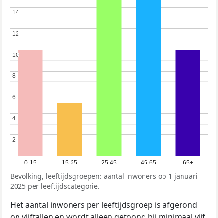
14
14
12
12
10
10
8
8
6
6
4
4
2
2
0-15
15-25
25-45
45-65
65+
Bevolking, leeftijdsgroepen: aantal inwoners op 1 januari
2025 per leeftijdscategorie.
Het aantal inwoners per leeftijdsgroep is afgerond
op vijftallen en wordt alleen getoond bij minimaal vijf