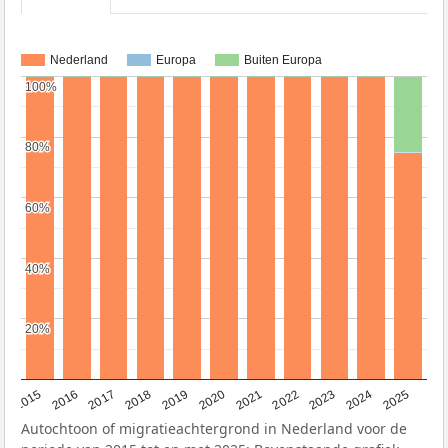
Nederland
Europa
Buiten Europa
100%
100%
80%
80%
60%
60%
40%
40%
20%
20%
2019
2022
2017
2025
2020
2015
2023
2018
2021
2016
2024
Autochtoon of migratieachtergrond in Nederland voor de