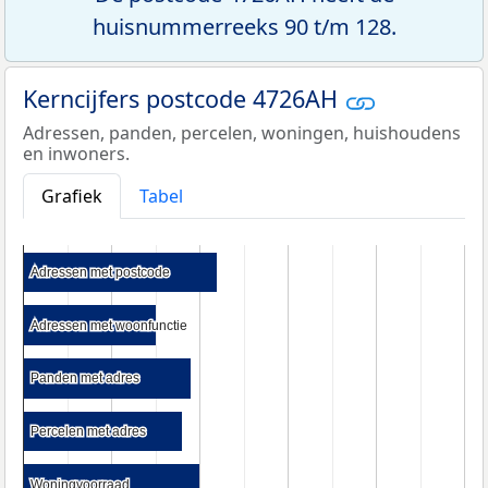
huisnummerreeks 90 t/m 128.
Kerncijfers postcode 4726AH
Adressen, panden, percelen, woningen, huishoudens
en inwoners.
Grafiek
Tabel
Adressen met postcode
Adressen met postcode
Adressen met woonfunctie
Adressen met woonfunctie
Panden met adres
Panden met adres
Percelen met adres
Percelen met adres
Woningvoorraad
Woningvoorraad