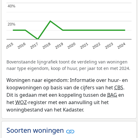
40%
40%
20%
20%
2015
2016
2017
2018
2019
2020
2021
2022
2023
2024
Bovenstaande lijngrafiek toont de verdeling van woningen
naar type eigendom, koop of huur, per jaar tot en met 2024.
Woningen naar eigendom: Informatie over huur- en
koopwoningen op basis van de cijfers van het
CBS
.
Dit is gedaan met een koppeling tussen de
BAG
en
het
WOZ
-register met een aanvulling uit het
woningbestand van het Kadaster.
Soorten woningen