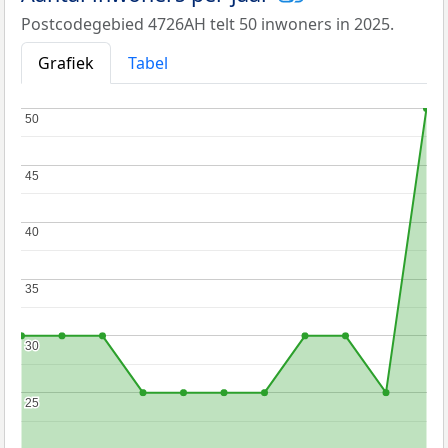
Postcodegebied 4726AH telt 50 inwoners in 2025.
Grafiek
Tabel
50
50
45
45
40
40
35
35
30
30
25
25