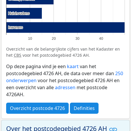
Huishoudens
Huishoudens
Inwoners
Inwoners
10
20
30
40
Overzicht van de belangrijkste cijfers van het Kadaster en
het
CBS
voor het postcodegebied 4726 AH.
Op deze pagina vind je een
kaart
van het
postcodegebied 4726 AH, de data over meer dan
250
onderwerpen
voor het postcodegebied 4726 AH en
een overzicht van alle
adressen
met postcode
4726AH.
Overzicht postcode 4726
Definities
Over het postcodegebied 4726 AH