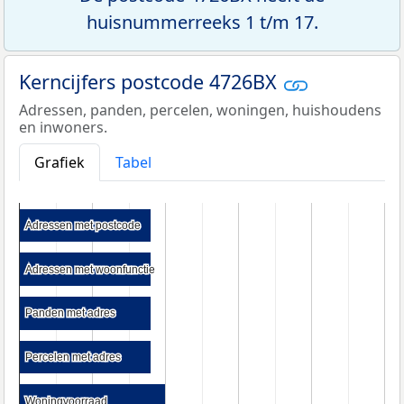
huisnummerreeks 1 t/m 17.
Kerncijfers postcode 4726BX
Adressen, panden, percelen, woningen, huishoudens
en inwoners.
Grafiek
Tabel
Adressen met postcode
Adressen met postcode
Adressen met woonfunctie
Adressen met woonfunctie
Panden met adres
Panden met adres
Percelen met adres
Percelen met adres
Woningvoorraad
Woningvoorraad