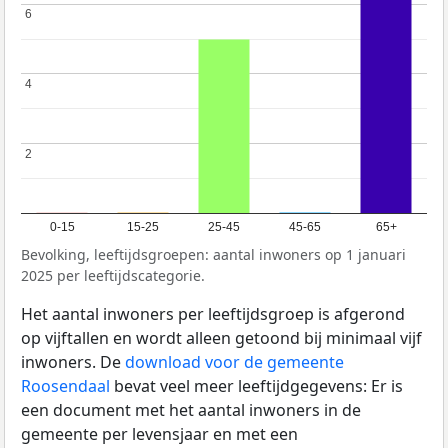
6
6
4
4
2
2
0-15
15-25
25-45
45-65
65+
Bevolking, leeftijdsgroepen: aantal inwoners op 1 januari
2025 per leeftijdscategorie.
Het aantal inwoners per leeftijdsgroep is afgerond
op vijftallen en wordt alleen getoond bij minimaal vijf
inwoners. De
download voor de gemeente
Roosendaal
bevat veel meer leeftijdgegevens: Er is
een document met het aantal inwoners in de
gemeente per levensjaar en met een