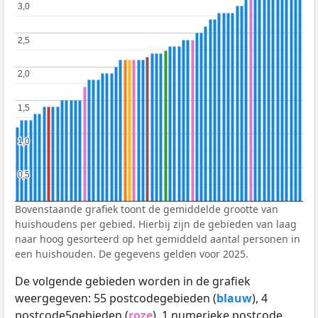
3,0
3,0
2,5
2,5
2,0
2,0
1,5
1,5
1,0
1,0
0,5
0,5
Bovenstaande grafiek toont de gemiddelde grootte van
huishoudens per gebied. Hierbij zijn de gebieden van laag
naar hoog gesorteerd op het gemiddeld aantal personen in
een huishouden. De gegevens gelden voor 2025.
De volgende gebieden worden in de grafiek
weergegeven: 55 postcodegebieden (
blauw
), 4
postcode5gebieden (
roze
), 1 numerieke postcode