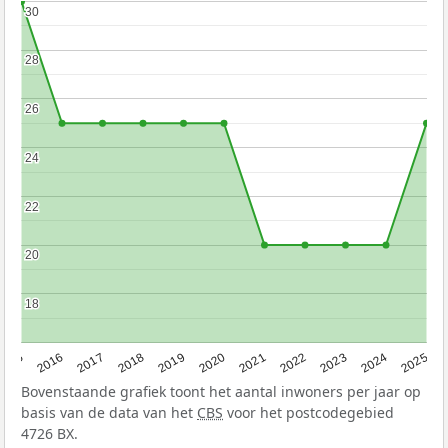
30
30
28
28
26
26
24
24
22
22
20
20
18
18
2015
2016
2017
2018
2019
2020
2021
2022
2023
2024
2025
Bovenstaande grafiek toont het aantal inwoners per jaar op
basis van de data van het
CBS
voor het postcodegebied
4726 BX.