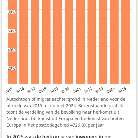
80%
80%
60%
60%
40%
40%
20%
20%
2019
2022
2017
2025
2020
2015
2023
2018
2021
2016
2024
Autochtoon of migratieachtergrond in Nederland voor de
periode van 2015 tot en met 2025: Bovenstaande grafiek
toont de verdeling van de bevolking naar herkomst uit
Nederland, herkomst uit Europa en herkomst van buiten
Europa in het postcodegebied 4726 BX per jaar.
In 2025 was de herkomst van inwoners in het