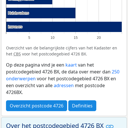
Huishoudens
Huishoudens
Inwoners
Inwoners
5
10
15
20
Overzicht van de belangrijkste cijfers van het Kadaster en
het
CBS
voor het postcodegebied 4726 BX.
Op deze pagina vind je een
kaart
van het
postcodegebied 4726 BX, de data over meer dan
250
onderwerpen
voor het postcodegebied 4726 BX en
een overzicht van alle
adressen
met postcode
4726BX.
Overzicht postcode 4726
Definities
Over het postcodegebied 4726 BX