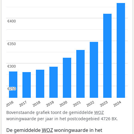
€400
€400
€350
€350
€300
€300
€250
€250
2016
2017
2018
2019
2020
2021
2022
2023
2024
Bovenstaande grafiek toont de gemiddelde
WOZ
woningwaarde per jaar in het postcodegebied 4726 BX.
De gemiddelde
WOZ
woningwaarde in het