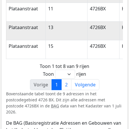
Plataanstraat
11
4726BX
Hee
Plataanstraat
13
4726BX
Hee
Plataanstraat
15
4726BX
Hee
Toon 1 tot 8 van 9 rijen
Toon
rijen
Vorige
1
2
Volgende
Bovenstaande tabel toont de 9 adressen in het
postcodegebied 4726 BX. Dit zijn alle adressen met
postcode 4726BX in de
BAG
data van het Kadaster van 1 juli
2026.
De BAG (Basisregistratie Adressen en Gebouwen van