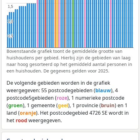
1,5
1,5
1,0
1,0
0,5
0,5
Bovenstaande grafiek toont de gemiddelde grootte van
huishoudens per gebied. Hierbij zijn de gebieden van laag
naar hoog gesorteerd op het gemiddeld aantal personen in
een huishouden. De gegevens gelden voor 2025.
De volgende gebieden worden in de grafiek
weergegeven: 55 postcodegebieden (
blauw
), 4
postcode5gebieden (
roze
), 1 numerieke postcode
(
groen
), 1 gemeente (
geel
), 1 provincie (
bruin
) en 1
land (
oranje
). Het postcodegebied 4726 SE wordt in
het
rood
weergegeven.