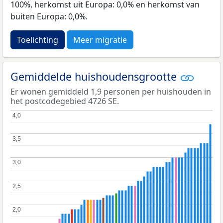
100%, herkomst uit Europa: 0,0% en herkomst van
buiten Europa: 0,0%.
Toelichting
Meer migratie
Gemiddelde huishoudensgrootte
Er wonen gemiddeld 1,9 personen per huishouden in
het postcodegebied 4726 SE.
4,0
4,0
3,5
3,5
3,0
3,0
2,5
2,5
2,0
2,0