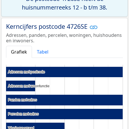
huisnummerreeks 12 - b t/m 38.
Kerncijfers postcode 4726SE
Adressen, panden, percelen, woningen, huishoudens
en inwoners.
Grafiek
Tabel
Adressen met postcode
Adressen met postcode
Adressen met woonfunctie
Adressen met woonfunctie
Panden met adres
Panden met adres
Percelen met adres
Percelen met adres
Woningvoorraad
Woningvoorraad