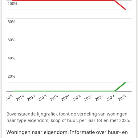
100%
100%
80%
80%
60%
60%
40%
40%
20%
20%
2019
2022
2025
2017
2020
2023
2015
2018
2021
2024
2016
Bovenstaande lijngrafiek toont de verdeling van woningen
naar type eigendom, koop of huur, per jaar tot en met 2025.
Woningen naar eigendom: Informatie over huur- en