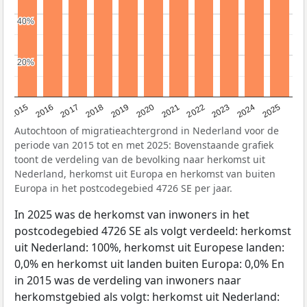
40%
40%
20%
20%
2019
2022
2017
2025
2020
2015
2023
2018
2021
2016
2024
Autochtoon of migratieachtergrond in Nederland voor de
periode van 2015 tot en met 2025: Bovenstaande grafiek
toont de verdeling van de bevolking naar herkomst uit
Nederland, herkomst uit Europa en herkomst van buiten
Europa in het postcodegebied 4726 SE per jaar.
In 2025 was de herkomst van inwoners in het
postcodegebied 4726 SE als volgt verdeeld: herkomst
uit Nederland: 100%, herkomst uit Europese landen:
0,0% en herkomst uit landen buiten Europa: 0,0% En
in 2015 was de verdeling van inwoners naar
herkomstgebied als volgt: herkomst uit Nederland: