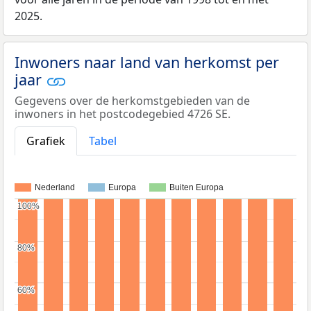
2025.
Inwoners naar land van herkomst per
jaar
Gegevens over de herkomstgebieden van de
inwoners in het postcodegebied 4726 SE.
Grafiek
Tabel
Nederland
Europa
Buiten Europa
100%
100%
80%
80%
60%
60%