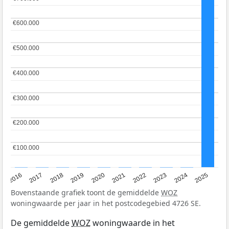
€600.000
€600.000
€500.000
€500.000
€400.000
€400.000
€300.000
€300.000
€200.000
€200.000
€100.000
€100.000
2016
2017
2018
2019
2020
2021
2022
2023
2024
2025
Bovenstaande grafiek toont de gemiddelde
WOZ
woningwaarde per jaar in het postcodegebied 4726 SE.
De gemiddelde
WOZ
woningwaarde in het