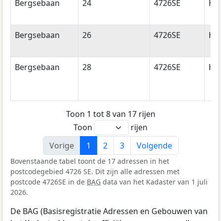
Bergsebaan
24
4726SE
Hee
Bergsebaan
26
4726SE
Hee
Bergsebaan
28
4726SE
Hee
Toon 1 tot 8 van 17 rijen
Toon
rijen
Vorige
1
2
3
Volgende
Bovenstaande tabel toont de 17 adressen in het
postcodegebied 4726 SE. Dit zijn alle adressen met
postcode 4726SE in de
BAG
data van het Kadaster van 1 juli
2026.
De BAG (Basisregistratie Adressen en Gebouwen van