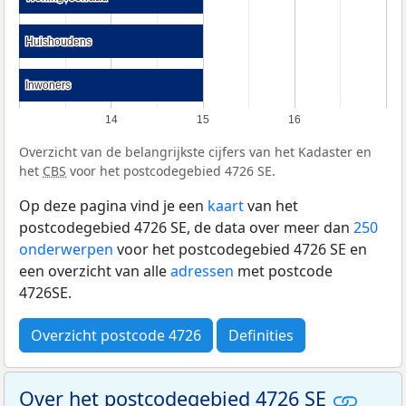
Huishoudens
Huishoudens
Inwoners
Inwoners
14
15
16
Overzicht van de belangrijkste cijfers van het Kadaster en
het
CBS
voor het postcodegebied 4726 SE.
Op deze pagina vind je een
kaart
van het
postcodegebied 4726 SE, de data over meer dan
250
onderwerpen
voor het postcodegebied 4726 SE en
een overzicht van alle
adressen
met postcode
4726SE.
Overzicht postcode 4726
Definities
Over het postcodegebied 4726 SE