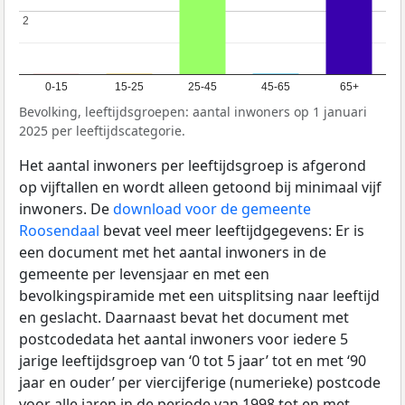
2
2
0-15
15-25
25-45
45-65
65+
Bevolking, leeftijdsgroepen: aantal inwoners op 1 januari
2025 per leeftijdscategorie.
Het aantal inwoners per leeftijdsgroep is afgerond
op vijftallen en wordt alleen getoond bij minimaal vijf
inwoners. De
download voor de gemeente
Roosendaal
bevat veel meer leeftijdgegevens: Er is
een document met het aantal inwoners in de
gemeente per levensjaar en met een
bevolkingspiramide met een uitsplitsing naar leeftijd
en geslacht. Daarnaast bevat het document met
postcodedata het aantal inwoners voor iedere 5
jarige leeftijdsgroep van ‘0 tot 5 jaar’ tot en met ‘90
jaar en ouder’ per viercijferige (numerieke) postcode
voor alle jaren in de periode van 1998 tot en met