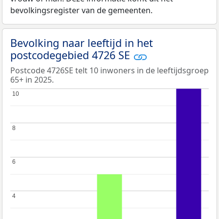
bevolkingsregister van de gemeenten.
Bevolking naar leeftijd in het
postcodegebied 4726 SE
Postcode 4726SE telt 10 inwoners in de leeftijdsgroep
65+ in 2025.
10
10
8
8
6
6
4
4