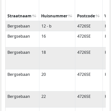
Straatnaam
Huisnummer
Postcode
Wo
Straatnaam
Huisnummer
Postcode
Wo
Bergsebaan
12 - b
4726SE
Hee
Bergsebaan
16
4726SE
Hee
Bergsebaan
18
4726SE
Hee
Bergsebaan
20
4726SE
Hee
Bergsebaan
22
4726SE
Hee