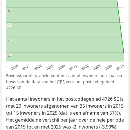
30
30
25
25
20
20
15
15
2015
2016
2017
2018
2019
2020
2021
2022
2023
2024
2025
Bovenstaande grafiek toont het aantal inwoners per jaar op
basis van de data van het
CBS
voor het postcodegebied
4726 SE.
Het aantal inwoners in het postcodegebied 4726 SE is
met 20 inwoners afgenomen van 35 inwoners in 2015
tot 15 inwoners in 2025 (dat is een afname van 57%).
Het gemiddelde verschil per jaar over de hele periode
van 2015 tot en met 2025 was -2 inwoners (-3,99%).