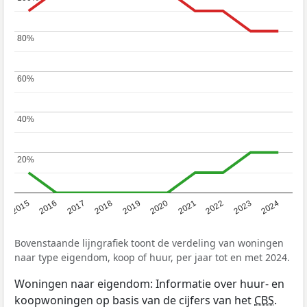
80%
80%
60%
60%
40%
40%
20%
20%
2015
2016
2017
2018
2019
2020
2021
2022
2023
2024
Bovenstaande lijngrafiek toont de verdeling van woningen
naar type eigendom, koop of huur, per jaar tot en met 2024.
Woningen naar eigendom: Informatie over huur- en
koopwoningen op basis van de cijfers van het
CBS
.