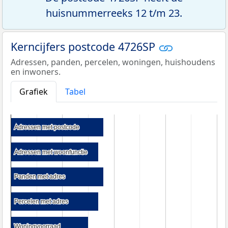
huisnummerreeks 12 t/m 23.
Kerncijfers postcode 4726SP
Adressen, panden, percelen, woningen, huishoudens
en inwoners.
Grafiek
Tabel
Adressen met postcode
Adressen met postcode
Adressen met woonfunctie
Adressen met woonfunctie
Panden met adres
Panden met adres
Percelen met adres
Percelen met adres
Woningvoorraad
Woningvoorraad