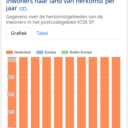
Inwoners naar land van herkomst per
jaar
Gegevens over de herkomstgebieden van de
inwoners in het postcodegebied 4726 SP.
Grafiek
Tabel
Nederland
Europa
Buiten Europa
100%
100%
80%
80%
60%
60%
40%
40%