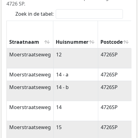
4726 SP.
Zoek in de tabel:
Straatnaam
Huisnummer
Postcode
W
Straatnaam
Huisnummer
Postcode
W
Moerstraatseweg
12
4726SP
H
Moerstraatseweg
14 - a
4726SP
H
Moerstraatseweg
14 - b
4726SP
H
Moerstraatseweg
14
4726SP
H
Moerstraatseweg
15
4726SP
H