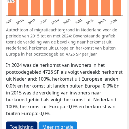
20%
20%
2015
2016
2017
2018
2019
2020
2021
2022
2023
2024
Autochtoon of migratieachtergrond in Nederland voor de
periode van 2015 tot en met 2024: Bovenstaande grafiek
toont de verdeling van de bevolking naar herkomst uit
Nederland, herkomst uit Europa en herkomst van buiten
Europa in het postcodegebied 4726 SP per jaar.
In 2024 was de herkomst van inwoners in het
postcodegebied 4726 SP als volgt verdeeld: herkomst
uit Nederland: 100%, herkomst uit Europese landen:
0,0% en herkomst uit landen buiten Europa: 0,0% En
in 2015 was de verdeling van inwoners naar
herkomstgebied als volgt: herkomst uit Nederland:
100%, herkomst uit Europa: 0,0% en herkomst van
buiten Europa: 0,0%.
Toelichting
Meer migratie