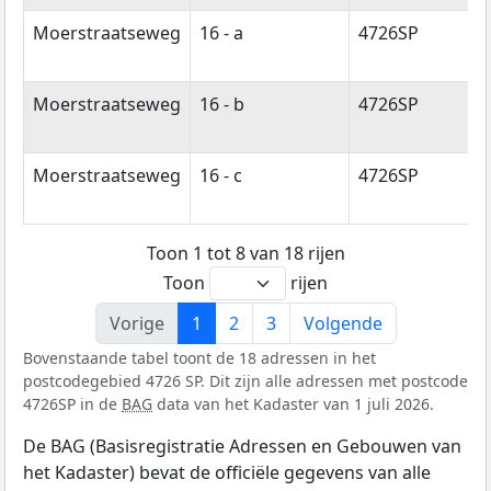
Moerstraatseweg
16 - a
4726SP
H
Moerstraatseweg
16 - b
4726SP
H
Moerstraatseweg
16 - c
4726SP
H
Toon 1 tot 8 van 18 rijen
Toon
rijen
Vorige
1
2
3
Volgende
Bovenstaande tabel toont de 18 adressen in het
postcodegebied 4726 SP. Dit zijn alle adressen met postcode
4726SP in de
BAG
data van het Kadaster van 1 juli 2026.
De BAG (Basisregistratie Adressen en Gebouwen van
het Kadaster) bevat de officiële gegevens van alle