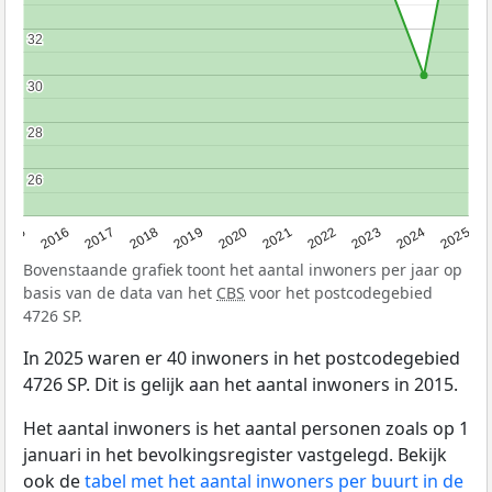
32
32
30
30
28
28
26
26
2015
2016
2017
2018
2019
2020
2021
2022
2023
2024
2025
Bovenstaande grafiek toont het aantal inwoners per jaar op
basis van de data van het
CBS
voor het postcodegebied
4726 SP.
In 2025 waren er 40 inwoners in het postcodegebied
4726 SP. Dit is gelijk aan het aantal inwoners in 2015.
Het aantal inwoners is het aantal personen zoals op 1
januari in het bevolkingsregister vastgelegd. Bekijk
ook de
tabel met het aantal inwoners per buurt in de