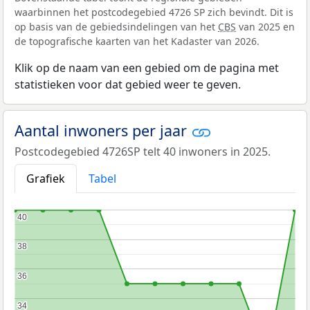
waarbinnen het postcodegebied 4726 SP zich bevindt. Dit is
op basis van de gebiedsindelingen van het
CBS
van 2025 en
de topografische kaarten van het Kadaster van 2026.
Klik op de naam van een gebied om de pagina met
statistieken voor dat gebied weer te geven.
Aantal inwoners per jaar
Postcodegebied 4726SP telt 40 inwoners in 2025.
Grafiek
Tabel
40
40
38
38
36
36
34
34