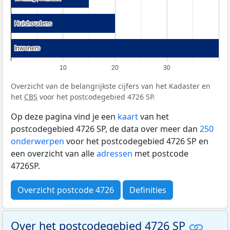
Huishoudens
Huishoudens
Inwoners
Inwoners
10
20
30
Overzicht van de belangrijkste cijfers van het Kadaster en
het
CBS
voor het postcodegebied 4726 SP.
Op deze pagina vind je een
kaart
van het
postcodegebied 4726 SP, de data over meer dan
250
onderwerpen
voor het postcodegebied 4726 SP en
een overzicht van alle
adressen
met postcode
4726SP.
Overzicht postcode 4726
Definities
Over het postcodegebied 4726 SP