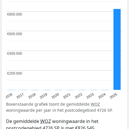
€800.000
€800.000
€600.000
€600.000
€400.000
€400.000
€200.000
€200.000
2016
2017
2018
2019
2020
2021
2022
2023
2024
2025
Bovenstaande grafiek toont de gemiddelde
WOZ
woningwaarde per jaar in het postcodegebied 4726 SP.
De gemiddelde
WOZ
woningwaarde in het
postcodegebied 4726 SP is met €826.545