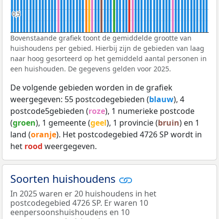
0,5
0,5
Bovenstaande grafiek toont de gemiddelde grootte van
huishoudens per gebied. Hierbij zijn de gebieden van laag
naar hoog gesorteerd op het gemiddeld aantal personen in
een huishouden. De gegevens gelden voor 2025.
De volgende gebieden worden in de grafiek
weergegeven: 55 postcodegebieden (
blauw
), 4
postcode5gebieden (
roze
), 1 numerieke postcode
(
groen
), 1 gemeente (
geel
), 1 provincie (
bruin
) en 1
land (
oranje
). Het postcodegebied 4726 SP wordt in
het
rood
weergegeven.
Soorten huishoudens
In 2025 waren er 20 huishoudens in het
postcodegebied 4726 SP. Er waren 10
eenpersoonshuishoudens en 10