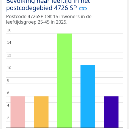
Bevolking naar leeftijd in het
postcodegebied 4726 SP
Postcode 4726SP telt 15 inwoners in de
leeftijdsgroep 25-45 in 2025.
16
16
14
14
12
12
10
10
8
8
6
6
4
4
2
2