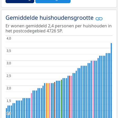
Gemiddelde huishoudensgrootte
Er wonen gemiddeld 2,4 personen per huishouden in
het postcodegebied 4726 SP.
4,0
4,0
3,5
3,5
3,0
3,0
2,5
2,5
2,0
2,0
1,5
1,5
1,0
1,0