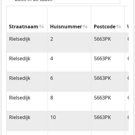
Straatnaam
Huisnummer
Postcode
Wo
Straatnaam
Huisnummer
Postcode
Wo
Rielsedijk
2
5663PK
Ge
Rielsedijk
4
5663PK
Ge
Rielsedijk
6
5663PK
Ge
Rielsedijk
8
5663PK
Ge
Rielsedijk
10
5663PK
Ge