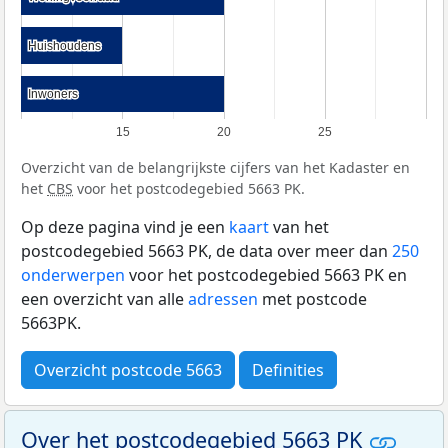
Huishoudens
Huishoudens
Inwoners
Inwoners
15
20
25
Overzicht van de belangrijkste cijfers van het Kadaster en
het
CBS
voor het postcodegebied 5663 PK.
Op deze pagina vind je een
kaart
van het
postcodegebied 5663 PK, de data over meer dan
250
onderwerpen
voor het postcodegebied 5663 PK en
een overzicht van alle
adressen
met postcode
5663PK.
Overzicht postcode 5663
Definities
Over het postcodegebied 5663 PK