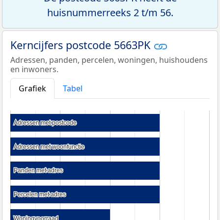
huisnummerreeks 2 t/m 56.
Kerncijfers postcode 5663PK
Adressen, panden, percelen, woningen, huishoudens
en inwoners.
Grafiek
Tabel
Adressen met postcode
Adressen met postcode
Adressen met woonfunctie
Adressen met woonfunctie
Panden met adres
Panden met adres
Percelen met adres
Percelen met adres
Woningvoorraad
Woningvoorraad