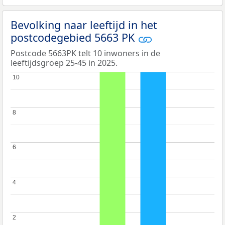
Bevolking naar leeftijd in het
postcodegebied 5663 PK
Postcode 5663PK telt 10 inwoners in de
leeftijdsgroep 25-45 in 2025.
10
10
8
8
6
6
4
4
2
2