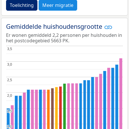
Toelichting
Meer migratie
Gemiddelde huishoudensgrootte
Er wonen gemiddeld 2,2 personen per huishouden in
het postcodegebied 5663 PK.
3,5
3,5
3,0
3,0
2,5
2,5
2,0
2,0
1,5
1,5
1,0
1,0