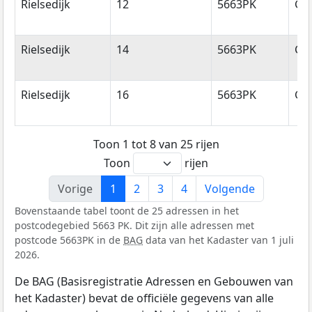
Rielsedijk
12
5663PK
Ge
Rielsedijk
14
5663PK
Ge
Rielsedijk
16
5663PK
Ge
Toon 1 tot 8 van 25 rijen
Toon
rijen
Vorige
1
2
3
4
Volgende
Bovenstaande tabel toont de 25 adressen in het
postcodegebied 5663 PK. Dit zijn alle adressen met
postcode 5663PK in de
BAG
data van het Kadaster van 1 juli
2026.
De BAG (Basisregistratie Adressen en Gebouwen van
het Kadaster) bevat de officiële gegevens van alle