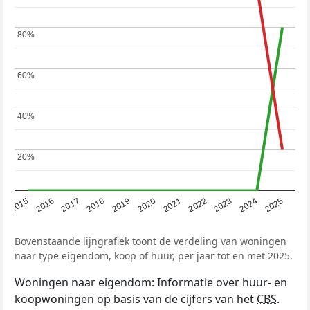
80%
80%
60%
60%
40%
40%
20%
20%
2019
2022
2025
2017
2020
2023
2015
2018
2021
2024
2016
Bovenstaande lijngrafiek toont de verdeling van woningen
naar type eigendom, koop of huur, per jaar tot en met 2025.
Woningen naar eigendom: Informatie over huur- en
koopwoningen op basis van de cijfers van het
CBS
.