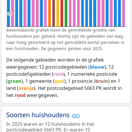
0,5
0,5
Bovenstaande grafiek toont de gemiddelde grootte van
huishoudens per gebied. Hierbij zijn de gebieden van laag
naar hoog gesorteerd op het gemiddeld aantal personen in
een huishouden. De gegevens gelden voor 2025.
De volgende gebieden worden in de grafiek
weergegeven: 12 postcodegebieden (
blauw
), 12
postcode5gebieden (
roze
), 1 numerieke postcode
(
groen
), 1 gemeente (
geel
), 1 provincie (
bruin
) en 1
land (
oranje
). Het postcodegebied 5663 PK wordt in
het
rood
weergegeven.
Soorten huishoudens
In 2025 waren er 15 huishoudens in het
postcodegebied 5663 PK. Er waren 10