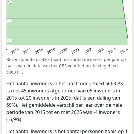
40
40
30
30
20
20
2015
2016
2017
2018
2019
2020
2021
2022
2023
2024
2025
Bovenstaande grafiek toont het aantal inwoners per jaar op
basis van de data van het
CBS
voor het postcodegebied
5663 PK.
Het aantal inwoners in het postcodegebied 5663 PK
is met 45 inwoners afgenomen van 65 inwoners in
2015 tot 20 inwoners in 2025 (dat is een daling van
69%). Het gemiddelde verschil per jaar over de hele
periode van 2015 tot en met 2025 was -4 inwoners
(-6,9%).
Het aantal inwoners is het aantal personen zoals op 1