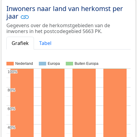
Inwoners naar land van herkomst per
jaar
Gegevens over de herkomstgebieden van de
inwoners in het postcodegebied 5663 PK.
Grafiek
Tabel
Nederland
Europa
Buiten Europa
100%
100%
80%
80%
60%
60%
40%
40%