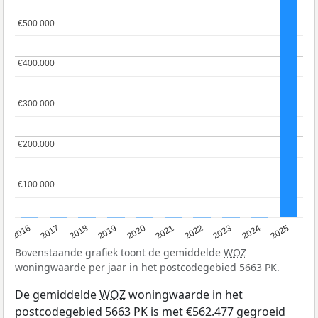
€500.000
€500.000
€400.000
€400.000
€300.000
€300.000
€200.000
€200.000
€100.000
€100.000
2016
2017
2018
2019
2020
2021
2022
2023
2024
2025
Bovenstaande grafiek toont de gemiddelde
WOZ
woningwaarde per jaar in het postcodegebied 5663 PK.
De gemiddelde
WOZ
woningwaarde in het
postcodegebied 5663 PK is met €562.477 gegroeid