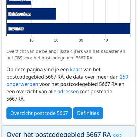
Huishoudens
Huishoudens
Inwoners
Inwoners
10
20
30
40
Overzicht van de belangrijkste cijfers van het Kadaster en
het
CBS
voor het postcodegebied 5667 RA.
Op deze pagina vind je een
kaart
van het
postcodegebied 5667 RA, de data over meer dan
250
onderwerpen
voor het postcodegebied 5667 RA en
een overzicht van alle
adressen
met postcode
5667RA.
Overzicht postcode 5667
Definities
Over het postcodegebied 5667 RA