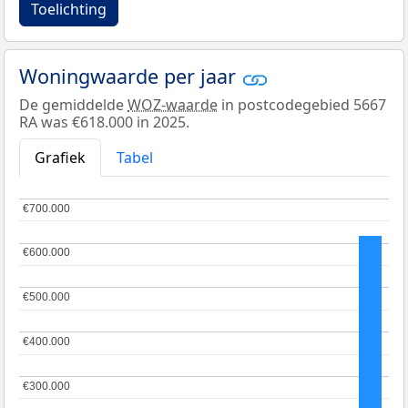
Toelichting
Woningwaarde per jaar
De gemiddelde
WOZ-waarde
in postcodegebied 5667
RA was €618.000 in 2025.
Grafiek
Tabel
€700.000
€700.000
€600.000
€600.000
€500.000
€500.000
€400.000
€400.000
€300.000
€300.000