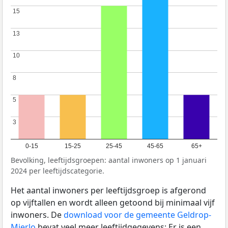
15
15
13
13
10
10
8
8
5
5
3
3
0-15
15-25
25-45
45-65
65+
Bevolking, leeftijdsgroepen: aantal inwoners op 1 januari
2024 per leeftijdscategorie.
Het aantal inwoners per leeftijdsgroep is afgerond
op vijftallen en wordt alleen getoond bij minimaal vijf
inwoners. De
download voor de gemeente Geldrop-
Mierlo
bevat veel meer leeftijdgegevens: Er is een