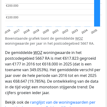
€200.000
€200.000
€100.000
€100.000
2016
2017
2018
2019
2020
2021
2022
2023
2024
2025
Bovenstaande grafiek toont de gemiddelde
WOZ
woningwaarde per jaar in het postcodegebied 5667 RA.
De gemiddelde
WOZ
woningwaarde in het
postcodegebied 5667 RA is met €617.823 gegroeid
van €177 in 2016 tot €618.000 in 2025 (dat is een
toename van 349.053%). Het gemiddelde verschil per
jaar over de hele periode van 2016 tot en met 2025
was €68.647 (19.785%). De ontwikkeling van de data
in de tijd volgt een monotoon stijgende trend: De
cijfers groeien ieder jaar.
Bekijk ook de
ranglijst van de woningwaarden per