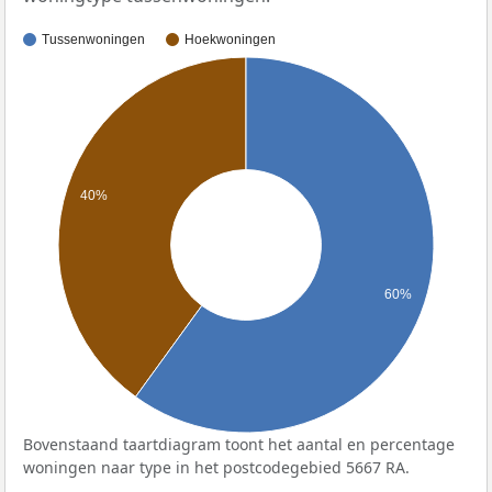
Tussenwoningen
Hoekwoningen
40%
60%
Bovenstaand taartdiagram toont het aantal en percentage
woningen naar type in het postcodegebied 5667 RA.