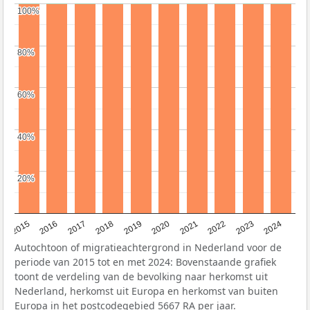
100%
100%
80%
80%
60%
60%
40%
40%
20%
20%
2015
2016
2017
2018
2019
2020
2021
2022
2023
2024
Autochtoon of migratieachtergrond in Nederland voor de
periode van 2015 tot en met 2024: Bovenstaande grafiek
toont de verdeling van de bevolking naar herkomst uit
Nederland, herkomst uit Europa en herkomst van buiten
Europa in het postcodegebied 5667 RA per jaar.