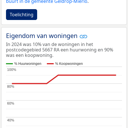
buurt in de gemeente Geldrop-Mierlo
.
Toelichting
Eigendom van woningen
In 2024 was 10% van de woningen in het
postcodegebied 5667 RA een huurwoning en 90%
was een koopwoning.
% Huurwoningen
% Koopwoningen
100%
100%
80%
80%
60%
60%
40%
40%