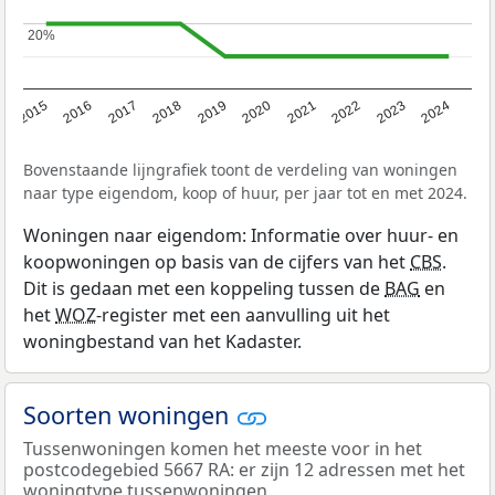
20%
20%
2015
2016
2017
2018
2019
2020
2021
2022
2023
2024
Bovenstaande lijngrafiek toont de verdeling van woningen
naar type eigendom, koop of huur, per jaar tot en met 2024.
Woningen naar eigendom: Informatie over huur- en
koopwoningen op basis van de cijfers van het
CBS
.
Dit is gedaan met een koppeling tussen de
BAG
en
het
WOZ
-register met een aanvulling uit het
woningbestand van het Kadaster.
Soorten woningen
Tussenwoningen komen het meeste voor in het
postcodegebied 5667 RA: er zijn 12 adressen met het
woningtype tussenwoningen.