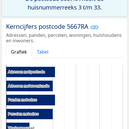
huisnummerreeks 3 t/m 33.
Kerncijfers postcode 5667RA
Adressen, panden, percelen, woningen, huishoudens
en inwoners.
Grafiek
Tabel
Adressen met postcode
Adressen met postcode
Adressen met woonfunctie
Adressen met woonfunctie
Panden met adres
Panden met adres
Percelen met adres
Percelen met adres
Woningvoorraad
Woningvoorraad