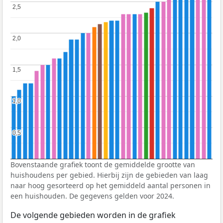
2,5
2,5
2,0
2,0
1,5
1,5
1,0
1,0
0,5
0,5
Bovenstaande grafiek toont de gemiddelde grootte van
huishoudens per gebied. Hierbij zijn de gebieden van laag
naar hoog gesorteerd op het gemiddeld aantal personen in
een huishouden. De gegevens gelden voor 2024.
De volgende gebieden worden in de grafiek