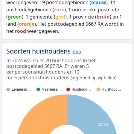
weergegeven: 19 postcodegebieden (
blauw
), 11
postcode5gebieden (
roze
), 1 numerieke postcode
(
groen
), 1 gemeente (
geel
), 1 provincie (
bruin
) en 1
land (
oranje
). Het postcodegebied 5667 RA wordt in
het
rood
weergegeven.
Soorten huishoudens
In 2024 waren er 20 huishoudens in het
postcodegebied 5667 RA. Er waren 5
eenpersoonshuishoudens en 10
meerpersoonshuishoudens
.
(afgerond op vijftallen)
Eenperso…
Meerpers…
Huishoud…
Huishoud…
33,3%