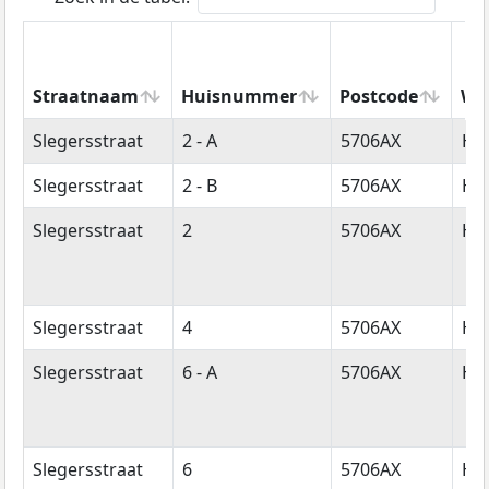
Straatnaam
Huisnummer
Postcode
Wo
Straatnaam
Huisnummer
Postcode
Wo
Slegersstraat
2 - A
5706AX
He
Slegersstraat
2 - B
5706AX
He
Slegersstraat
2
5706AX
He
Slegersstraat
4
5706AX
He
Slegersstraat
6 - A
5706AX
He
Slegersstraat
6
5706AX
He