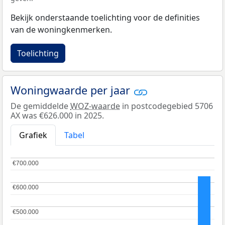
Bekijk onderstaande toelichting voor de definities
van de woningkenmerken.
Toelichting
Woningwaarde per jaar
De gemiddelde
WOZ-waarde
in postcodegebied 5706
AX was €626.000 in 2025.
Grafiek
Tabel
€700.000
€700.000
€600.000
€600.000
€500.000
€500.000