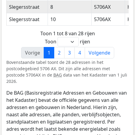
Slegersstraat
8
5706AX
He
Slegersstraat
10
5706AX
He
Toon 1 tot 8 van 28 rijen
Toon
rijen
Vorige
1
2
3
4
Volgende
Bovenstaande tabel toont de 28 adressen in het
postcodegebied 5706 AX. Dit zijn alle adressen met
postcode 5706AX in de
BAG
data van het Kadaster van 1 juli
2026.
De BAG (Basisregistratie Adressen en Gebouwen van
het Kadaster) bevat de officiële gegevens van alle
adressen en gebouwen in Nederland. Hierin zijn,
naast alle adressen, alle panden, verblijfsobjecten,
standplaatsen en ligplaatsen geregistreerd. Per
adres wordt het laatst bekende energielabel zoals