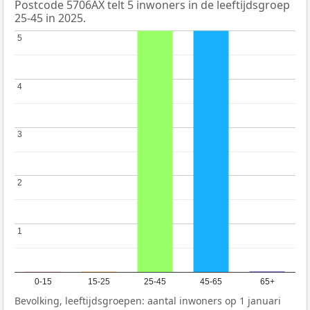
Postcode 5706AX telt 5 inwoners in de leeftijdsgroep
25-45 in 2025.
5
5
4
4
3
3
2
2
1
1
0-15
15-25
25-45
45-65
65+
Bevolking, leeftijdsgroepen: aantal inwoners op 1 januari