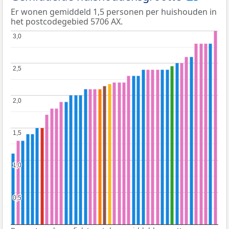
Er wonen gemiddeld 1,5 personen per huishouden in
het postcodegebied 5706 AX.
3,0
3,0
2,5
2,5
2,0
2,0
1,5
1,5
1,0
1,0
0,5
0,5