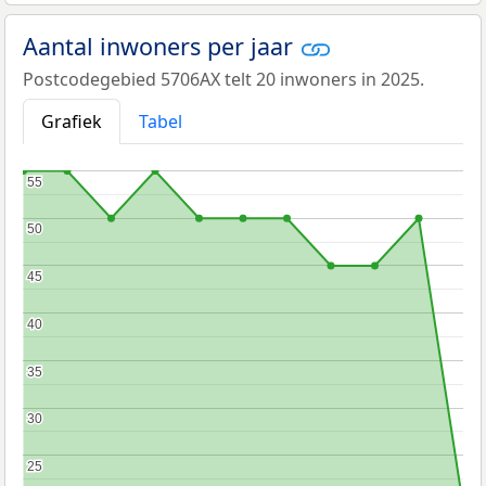
Aantal inwoners per jaar
Postcodegebied 5706AX telt 20 inwoners in 2025.
Grafiek
Tabel
55
55
50
50
45
45
40
40
35
35
30
30
25
25