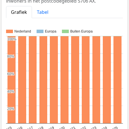
inwoners in het postcodegebied 5706 AX.
Grafiek
Tabel
Nederland
Europa
Buiten Europa
100%
100%
80%
80%
60%
60%
40%
40%
20%
20%