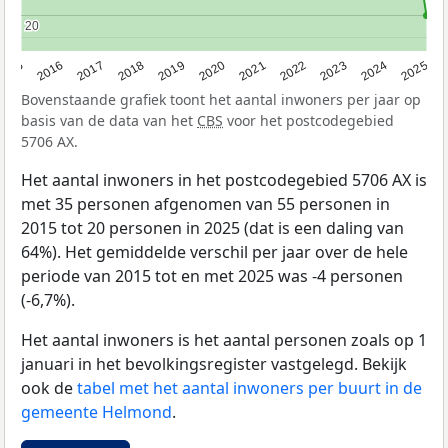
20
20
2015
2016
2017
2018
2019
2020
2021
2022
2023
2024
2025
Bovenstaande grafiek toont het aantal inwoners per jaar op
basis van de data van het
CBS
voor het postcodegebied
5706 AX.
Het aantal inwoners in het postcodegebied 5706 AX is
met 35 personen afgenomen van 55 personen in
2015 tot 20 personen in 2025 (dat is een daling van
64%). Het gemiddelde verschil per jaar over de hele
periode van 2015 tot en met 2025 was -4 personen
(-6,7%).
Het aantal inwoners is het aantal personen zoals op 1
januari in het bevolkingsregister vastgelegd. Bekijk
ook de
tabel met het aantal inwoners per buurt in de
gemeente Helmond
.