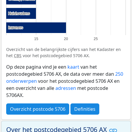
Huishoudens
Huishoudens
Inwoners
Inwoners
15
20
25
Overzicht van de belangrijkste cijfers van het Kadaster en
het
CBS
voor het postcodegebied 5706 AX.
Op deze pagina vind je een
kaart
van het
postcodegebied 5706 AX, de data over meer dan
250
onderwerpen
voor het postcodegebied 5706 AX en
een overzicht van alle
adressen
met postcode
5706AX.
Overzicht postcode 5706
Definities
Over het postcodegebied 5706 AX