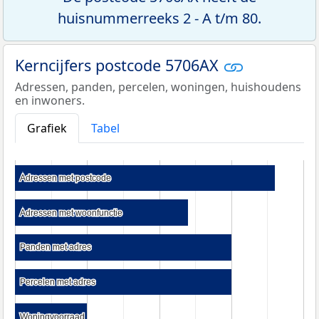
huisnummerreeks 2 - A t/m 80.
Kerncijfers postcode 5706AX
Adressen, panden, percelen, woningen, huishoudens
en inwoners.
Grafiek
Tabel
Adressen met postcode
Adressen met postcode
Adressen met woonfunctie
Adressen met woonfunctie
Panden met adres
Panden met adres
Percelen met adres
Percelen met adres
Woningvoorraad
Woningvoorraad