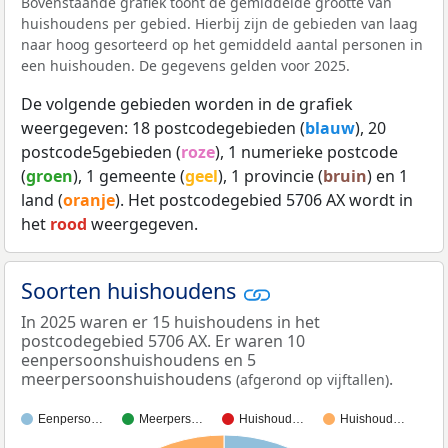
Bovenstaande grafiek toont de gemiddelde grootte van
huishoudens per gebied. Hierbij zijn de gebieden van laag
naar hoog gesorteerd op het gemiddeld aantal personen in
een huishouden. De gegevens gelden voor 2025.
De volgende gebieden worden in de grafiek
weergegeven: 18 postcodegebieden (
blauw
), 20
postcode5gebieden (
roze
), 1 numerieke postcode
(
groen
), 1 gemeente (
geel
), 1 provincie (
bruin
) en 1
land (
oranje
). Het postcodegebied 5706 AX wordt in
het
rood
weergegeven.
Soorten huishoudens
In 2025 waren er 15 huishoudens in het
postcodegebied 5706 AX. Er waren 10
eenpersoonshuishoudens en 5
meerpersoonshuishoudens
.
(afgerond op vijftallen)
Eenperso…
Meerpers…
Huishoud…
Huishoud…