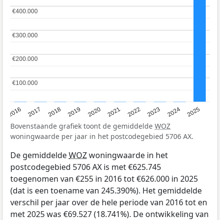
€400.000
€400.000
€300.000
€300.000
€200.000
€200.000
€100.000
€100.000
2016
2017
2018
2019
2020
2021
2022
2023
2024
2025
Bovenstaande grafiek toont de gemiddelde
WOZ
woningwaarde per jaar in het postcodegebied 5706 AX.
De gemiddelde
WOZ
woningwaarde in het
postcodegebied 5706 AX is met €625.745
toegenomen van €255 in 2016 tot €626.000 in 2025
(dat is een toename van 245.390%). Het gemiddelde
verschil per jaar over de hele periode van 2016 tot en
met 2025 was €69.527 (18.741%). De ontwikkeling van