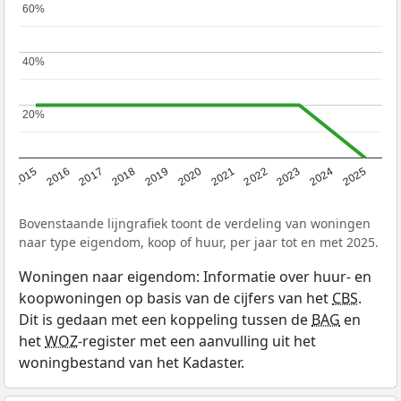
60%
60%
40%
40%
20%
20%
2019
2022
2025
2017
2020
2023
2015
2018
2021
2024
2016
Bovenstaande lijngrafiek toont de verdeling van woningen
naar type eigendom, koop of huur, per jaar tot en met 2025.
Woningen naar eigendom: Informatie over huur- en
koopwoningen op basis van de cijfers van het
CBS
.
Dit is gedaan met een koppeling tussen de
BAG
en
het
WOZ
-register met een aanvulling uit het
woningbestand van het Kadaster.