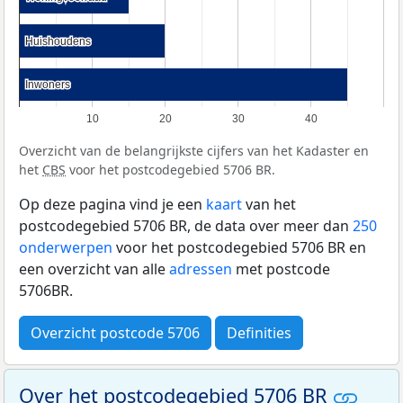
Huishoudens
Huishoudens
Inwoners
Inwoners
10
20
30
40
Overzicht van de belangrijkste cijfers van het Kadaster en
het
CBS
voor het postcodegebied 5706 BR.
Op deze pagina vind je een
kaart
van het
postcodegebied 5706 BR, de data over meer dan
250
onderwerpen
voor het postcodegebied 5706 BR en
een overzicht van alle
adressen
met postcode
5706BR.
Overzicht postcode 5706
Definities
Over het postcodegebied 5706 BR