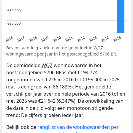
€50.000
€50.000
€25.000
€25.000
2016
2017
2018
2019
2020
2021
2022
2023
2024
2025
Bovenstaande grafiek toont de gemiddelde
WOZ
woningwaarde per jaar in het postcodegebied 5706 BR.
De gemiddelde
WOZ
woningwaarde in het
postcodegebied 5706 BR is met €194.774
toegenomen van €226 in 2016 tot €195.000 in 2025
(dat is een groei van 86.183%). Het gemiddelde
verschil per jaar over de hele periode van 2016 tot en
met 2025 was €21.642 (6.347%). De ontwikkeling van
de data in de tijd volgt een monotoon stijgende
trend: De cijfers groeien ieder jaar.
Bekijk ook de
ranglijst van de woningwaarden per