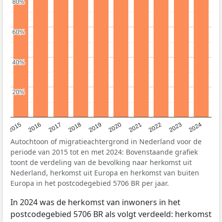
80%
80%
60%
60%
40%
40%
20%
20%
2015
2016
2017
2018
2019
2020
2021
2022
2023
2024
Autochtoon of migratieachtergrond in Nederland voor de
periode van 2015 tot en met 2024: Bovenstaande grafiek
toont de verdeling van de bevolking naar herkomst uit
Nederland, herkomst uit Europa en herkomst van buiten
Europa in het postcodegebied 5706 BR per jaar.
In 2024 was de herkomst van inwoners in het
postcodegebied 5706 BR als volgt verdeeld: herkomst