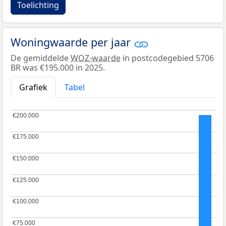
Toelichting
Woningwaarde per jaar
De gemiddelde
WOZ-waarde
in postcodegebied 5706
BR was €195.000 in 2025.
Grafiek
Tabel
€200.000
€200.000
€175.000
€175.000
€150.000
€150.000
€125.000
€125.000
€100.000
€100.000
€75.000
€75.000