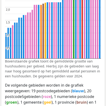
2,0
2,0
1,5
1,5
1,0
1,0
0,5
0,5
Bovenstaande grafiek toont de gemiddelde grootte van
huishoudens per gebied. Hierbij zijn de gebieden van laag
naar hoog gesorteerd op het gemiddeld aantal personen in
een huishouden. De gegevens gelden voor 2024.
De volgende gebieden worden in de grafiek
weergegeven: 19 postcodegebieden (
blauw
), 20
postcode5gebieden (
roze
), 1 numerieke postcode
(
groen
), 1 gemeente (
geel
), 1 provincie (
bruin
) en 1