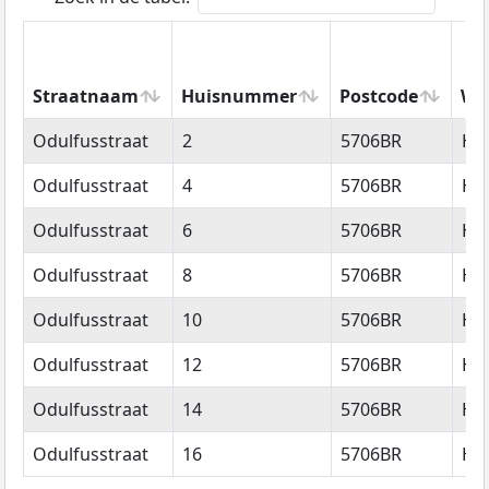
Straatnaam
Huisnummer
Postcode
Wo
Straatnaam
Huisnummer
Postcode
Wo
Odulfusstraat
2
5706BR
He
Odulfusstraat
4
5706BR
He
Odulfusstraat
6
5706BR
He
Odulfusstraat
8
5706BR
He
Odulfusstraat
10
5706BR
He
Odulfusstraat
12
5706BR
He
Odulfusstraat
14
5706BR
He
Odulfusstraat
16
5706BR
He