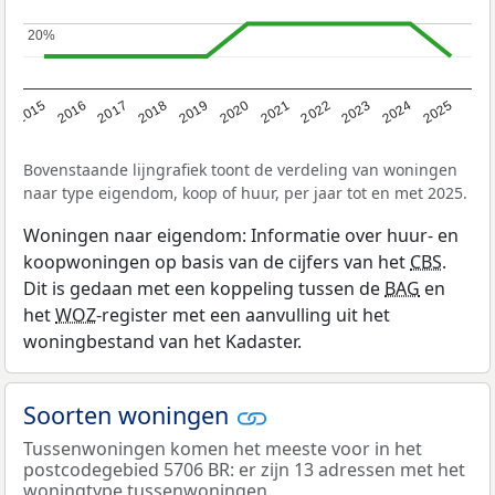
20%
20%
2019
2022
2025
2017
2020
2023
2015
2018
2021
2024
2016
Bovenstaande lijngrafiek toont de verdeling van woningen
naar type eigendom, koop of huur, per jaar tot en met 2025.
Woningen naar eigendom: Informatie over huur- en
koopwoningen op basis van de cijfers van het
CBS
.
Dit is gedaan met een koppeling tussen de
BAG
en
het
WOZ
-register met een aanvulling uit het
woningbestand van het Kadaster.
Soorten woningen
Tussenwoningen komen het meeste voor in het
postcodegebied 5706 BR: er zijn 13 adressen met het
woningtype tussenwoningen.