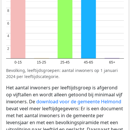
8
8
6
6
4
4
2
2
0-15
15-25
25-45
45-65
65+
Bevolking, leeftijdsgroepen: aantal inwoners op 1 januari
2024 per leeftijdscategorie.
Het aantal inwoners per leeftijdsgroep is afgerond
op vijftallen en wordt alleen getoond bij minimaal vijf
inwoners. De
download voor de gemeente Helmond
bevat veel meer leeftijdgegevens: Er is een document
met het aantal inwoners in de gemeente per
levensjaar en met een bevolkingspiramide met een
uitsplitsing naar leeftijd en geslacht. Daarnaast bevat