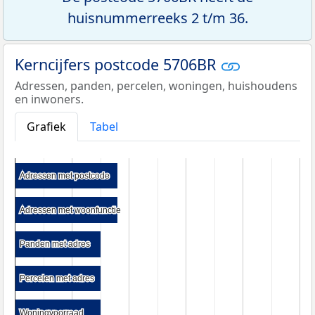
huisnummerreeks 2 t/m 36.
Kerncijfers postcode 5706BR
Adressen, panden, percelen, woningen, huishoudens
en inwoners.
Grafiek
Tabel
Adressen met postcode
Adressen met postcode
Adressen met woonfunctie
Adressen met woonfunctie
Panden met adres
Panden met adres
Percelen met adres
Percelen met adres
Woningvoorraad
Woningvoorraad