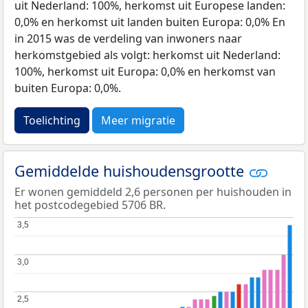
uit Nederland: 100%, herkomst uit Europese landen:
0,0% en herkomst uit landen buiten Europa: 0,0% En
in 2015 was de verdeling van inwoners naar
herkomstgebied als volgt: herkomst uit Nederland:
100%, herkomst uit Europa: 0,0% en herkomst van
buiten Europa: 0,0%.
Toelichting
Meer migratie
Gemiddelde huishoudensgrootte
Er wonen gemiddeld 2,6 personen per huishouden in
het postcodegebied 5706 BR.
3,5
3,5
3,0
3,0
2,5
2,5