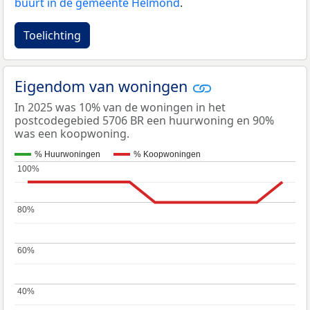
buurt in de gemeente Helmond
.
Toelichting
Eigendom van woningen
In 2025 was 10% van de woningen in het
postcodegebied 5706 BR een huurwoning en 90%
was een koopwoning.
% Huurwoningen
% Koopwoningen
100%
100%
80%
80%
60%
60%
40%
40%