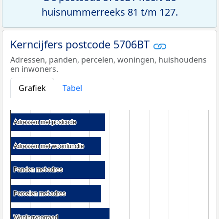
huisnummerreeks 81 t/m 127.
Kerncijfers postcode 5706BT
Adressen, panden, percelen, woningen, huishoudens
en inwoners.
Grafiek
Tabel
Adressen met postcode
Adressen met postcode
Adressen met woonfunctie
Adressen met woonfunctie
Panden met adres
Panden met adres
Percelen met adres
Percelen met adres
Woningvoorraad
Woningvoorraad