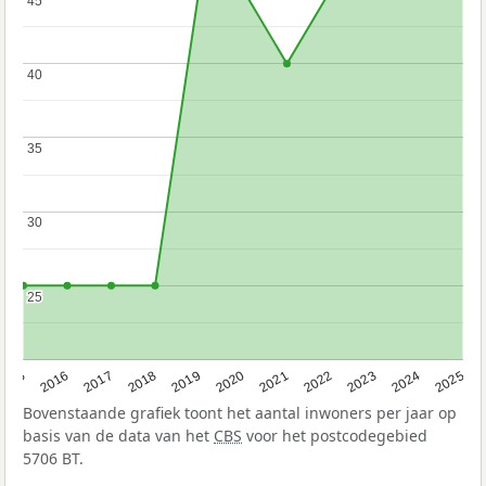
45
45
40
40
35
35
30
30
25
25
2015
2016
2017
2018
2019
2020
2021
2022
2023
2024
2025
Bovenstaande grafiek toont het aantal inwoners per jaar op
basis van de data van het
CBS
voor het postcodegebied
5706 BT.