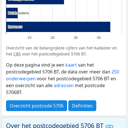
Huishoudens
Huishoudens
Inwoners
Inwoners
10
20
30
40
Overzicht van de belangrijkste cijfers van het Kadaster en
het
CBS
voor het postcodegebied 5706 BT.
Op deze pagina vind je een
kaart
van het
postcodegebied 5706 BT, de data over meer dan
250
onderwerpen
voor het postcodegebied 5706 BT en
een overzicht van alle
adressen
met postcode
5706BT.
Overzicht postcode 5706
Definities
Over het postcodegebied 5706 BT