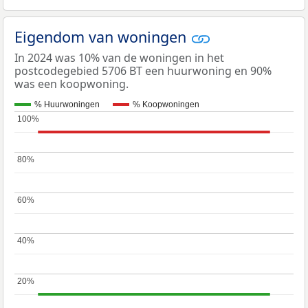
Eigendom van woningen
In 2024 was 10% van de woningen in het
postcodegebied 5706 BT een huurwoning en 90%
was een koopwoning.
% Huurwoningen
% Koopwoningen
100%
100%
80%
80%
60%
60%
40%
40%
20%
20%