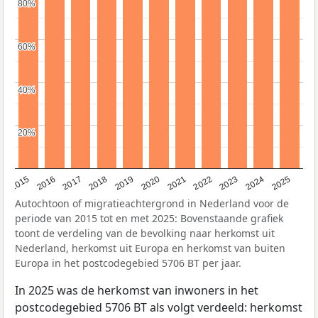
80%
80%
60%
60%
40%
40%
20%
20%
2019
2022
2017
2025
2020
2015
2023
2018
2021
2016
2024
Autochtoon of migratieachtergrond in Nederland voor de
periode van 2015 tot en met 2025: Bovenstaande grafiek
toont de verdeling van de bevolking naar herkomst uit
Nederland, herkomst uit Europa en herkomst van buiten
Europa in het postcodegebied 5706 BT per jaar.
In 2025 was de herkomst van inwoners in het
postcodegebied 5706 BT als volgt verdeeld: herkomst