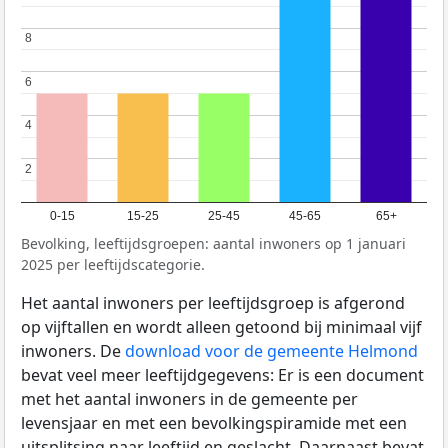
8
8
6
6
4
4
2
2
0-15
15-25
25-45
45-65
65+
Bevolking, leeftijdsgroepen: aantal inwoners op 1 januari
2025 per leeftijdscategorie.
Het aantal inwoners per leeftijdsgroep is afgerond
op vijftallen en wordt alleen getoond bij minimaal vijf
inwoners. De
download voor de gemeente Helmond
bevat veel meer leeftijdgegevens: Er is een document
met het aantal inwoners in de gemeente per
levensjaar en met een bevolkingspiramide met een
uitsplitsing naar leeftijd en geslacht. Daarnaast bevat