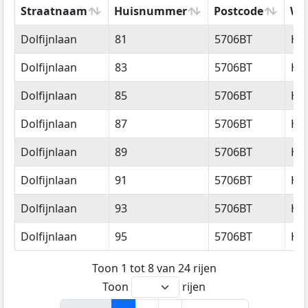
Straatnaam
Huisnummer
Postcode
Wo
Straatnaam
Huisnummer
Postcode
Wo
Dolfijnlaan
81
5706BT
He
Dolfijnlaan
83
5706BT
He
Dolfijnlaan
85
5706BT
He
Dolfijnlaan
87
5706BT
He
Dolfijnlaan
89
5706BT
He
Dolfijnlaan
91
5706BT
He
Dolfijnlaan
93
5706BT
He
Dolfijnlaan
95
5706BT
He
Toon 1 tot 8 van 24 rijen
Toon
rijen