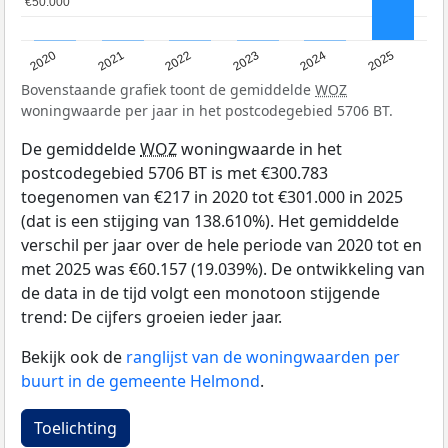
€50.000
€50.000
2020
2021
2022
2023
2024
2025
Bovenstaande grafiek toont de gemiddelde
WOZ
woningwaarde per jaar in het postcodegebied 5706 BT.
De gemiddelde
WOZ
woningwaarde in het
postcodegebied 5706 BT is met €300.783
toegenomen van €217 in 2020 tot €301.000 in 2025
(dat is een stijging van 138.610%). Het gemiddelde
verschil per jaar over de hele periode van 2020 tot en
met 2025 was €60.157 (19.039%). De ontwikkeling van
de data in de tijd volgt een monotoon stijgende
trend: De cijfers groeien ieder jaar.
Bekijk ook de
ranglijst van de woningwaarden per
buurt in de gemeente Helmond
.
Toelichting