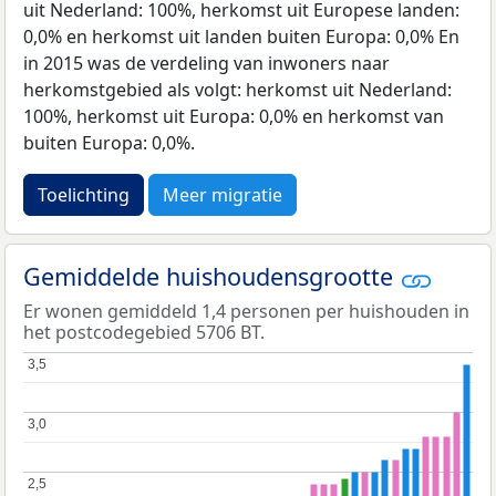
uit Nederland: 100%, herkomst uit Europese landen:
0,0% en herkomst uit landen buiten Europa: 0,0% En
in 2015 was de verdeling van inwoners naar
herkomstgebied als volgt: herkomst uit Nederland:
100%, herkomst uit Europa: 0,0% en herkomst van
buiten Europa: 0,0%.
Toelichting
Meer migratie
Gemiddelde huishoudensgrootte
Er wonen gemiddeld 1,4 personen per huishouden in
het postcodegebied 5706 BT.
3,5
3,5
3,0
3,0
2,5
2,5