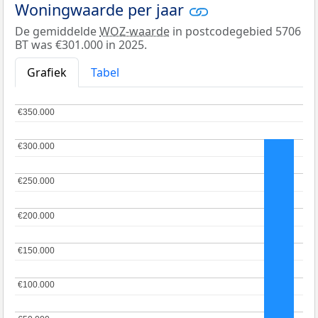
Woningwaarde per jaar
De gemiddelde
WOZ-waarde
in postcodegebied 5706
BT was €301.000 in 2025.
Grafiek
Tabel
€350.000
€350.000
€300.000
€300.000
€250.000
€250.000
€200.000
€200.000
€150.000
€150.000
€100.000
€100.000