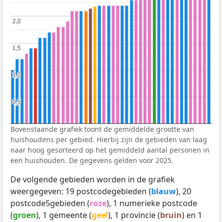
2,0
2,0
1,5
1,5
1,0
1,0
0,5
0,5
Bovenstaande grafiek toont de gemiddelde grootte van
huishoudens per gebied. Hierbij zijn de gebieden van laag
naar hoog gesorteerd op het gemiddeld aantal personen in
een huishouden. De gegevens gelden voor 2025.
De volgende gebieden worden in de grafiek
weergegeven: 19 postcodegebieden (
blauw
), 20
postcode5gebieden (
roze
), 1 numerieke postcode
(
groen
), 1 gemeente (
geel
), 1 provincie (
bruin
) en 1