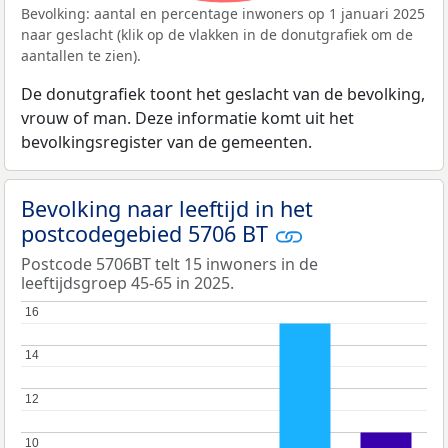
Bevolking: aantal en percentage inwoners op 1 januari 2025
naar geslacht (klik op de vlakken in de donutgrafiek om de
aantallen te zien).
De donutgrafiek toont het geslacht van de bevolking,
vrouw of man. Deze informatie komt uit het
bevolkingsregister van de gemeenten.
Bevolking naar leeftijd in het
postcodegebied 5706 BT
Postcode 5706BT telt 15 inwoners in de
leeftijdsgroep 45-65 in 2025.
16
16
14
14
12
12
10
10