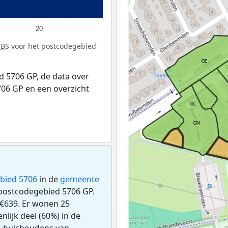
20
CBS
voor het postcodegebied
 5706 GP, de data over
06 GP en een overzicht
bied 5706
in de
gemeente
t postcodegebied 5706 GP.
€639. Er wonen 25
lijk deel (60%) in de
25 huishoudens van