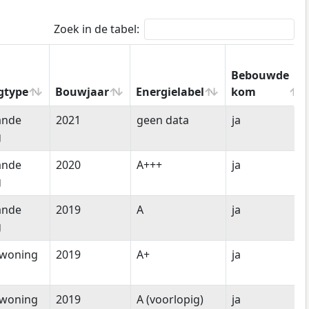
Zoek in de tabel:
Bebouwde
gtype
Bouwjaar
Energielabel
kom
gtype
Bouwjaar
Energielabel
Bebouwde
ande
2021
geen data
ja
kom
g
ande
2020
A+++
ja
g
ande
2019
A
ja
g
woning
2019
A+
ja
woning
2019
A (voorlopig)
ja