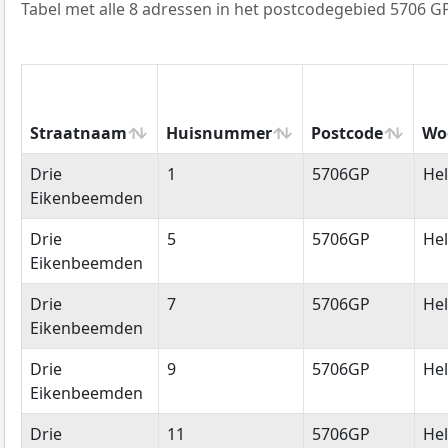
Tabel met alle 8 adressen in het postcodegebied 5706 GP
Straatnaam
Huisnummer
Postcode
Wo
Straatnaam
Huisnummer
Postcode
Wo
Drie
1
5706GP
He
Eikenbeemden
Drie
5
5706GP
He
Eikenbeemden
Drie
7
5706GP
He
Eikenbeemden
Drie
9
5706GP
He
Eikenbeemden
Drie
11
5706GP
He