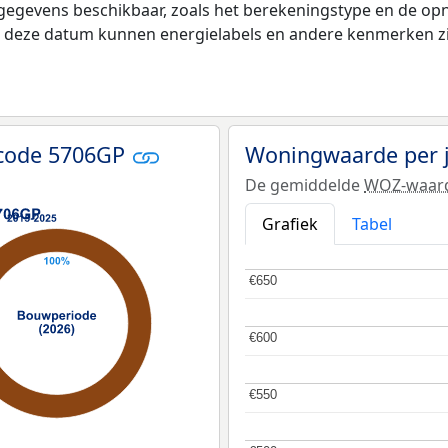
 gegevens beschikbaar, zoals het berekeningstype en de o
na deze datum kunnen energielabels en andere kenmerken zij
tcode 5706GP
Woningwaarde per 
De gemiddelde
WOZ-waar
Grafiek
Tabel
€650
€650
€600
€600
€550
€550