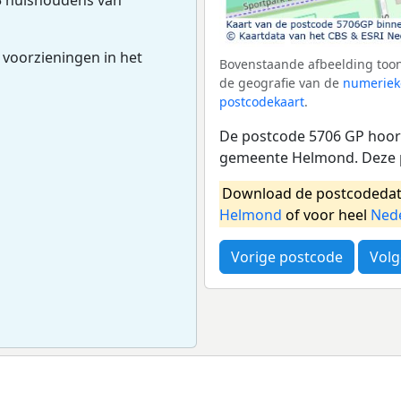
 voorzieningen in het
Bovenstaande afbeelding toon
de geografie van de
numeriek
postcodekaart
.
De postcode 5706 GP hoort
gemeente Helmond. Deze p
Download de postcodedat
Helmond
of voor heel
Ned
Vorige postcode
Volg