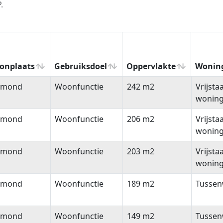
.
onplaats
Gebruiksdoel
Oppervlakte
Wonin
onplaats
Gebruiksdoel
Oppervlakte
Wonin
lmond
Woonfunctie
242 m2
Vrijsta
wonin
lmond
Woonfunctie
206 m2
Vrijsta
wonin
lmond
Woonfunctie
203 m2
Vrijsta
wonin
lmond
Woonfunctie
189 m2
Tussen
lmond
Woonfunctie
149 m2
Tussen