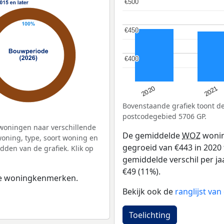
€500
€500
€450
€450
€400
€400
2020
2021
Bovenstaande grafiek toont 
postcodegebied 5706 GP.
woningen naar verschillende
De gemiddelde
WOZ
wonin
ning, type, soort woning en
gegroeid van €443 in 2020 
dden van de grafiek. Klik op
gemiddelde verschil per ja
€49 (11%).
 de woningkenmerken.
Bekijk ook de
ranglijst v
Toelichting