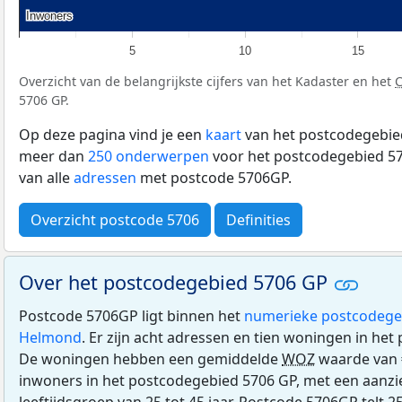
Inwoners
Inwoners
5
10
15
Overzicht van de belangrijkste cijfers van het Kadaster en het
5706 GP.
Op deze pagina vind je een
kaart
van het postcodegebied
meer dan
250 onderwerpen
voor het postcodegebied 57
van alle
adressen
met postcode 5706GP.
Overzicht postcode 5706
Definities
Over het postcodegebied 5706 GP
Postcode 5706GP ligt binnen het
numerieke postcodege
Helmond
. Er zijn acht adressen en tien woningen in he
De woningen hebben een gemiddelde
WOZ
waarde van 
inwoners in het postcodegebied 5706 GP, met een aanzien
leeftijdsgroep van 25 tot 45 jaar. Postcode 5706GP telt 