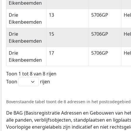
Eikenbeemden
Drie
13
5706GP
He
Eikenbeemden
Drie
15
5706GP
He
Eikenbeemden
Drie
17
5706GP
He
Eikenbeemden
Toon 1 tot 8 van 8 rijen
Toon
rijen
Bovenstaande tabel toont de 8 adressen in het postcodegebied 
De BAG (Basisregistratie Adressen en Gebouwen van het K
alle panden, verblijfsobjecten, standplaatsen en ligplaa
Voorlopige energielabels zijn indicatief en niet rechtsge