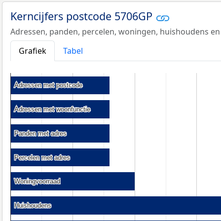
Kerncijfers postcode 5706GP
Adressen, panden, percelen, woningen, huishoudens en
Grafiek
Tabel
Adressen met postcode
Adressen met postcode
Adressen met woonfunctie
Adressen met woonfunctie
Panden met adres
Panden met adres
Percelen met adres
Percelen met adres
Woningvoorraad
Woningvoorraad
Huishoudens
Huishoudens