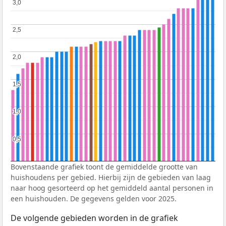
3,0
3,0
2,5
2,5
2,0
2,0
1,5
1,5
1,0
1,0
0,5
0,5
Bovenstaande grafiek toont de gemiddelde grootte van
huishoudens per gebied. Hierbij zijn de gebieden van laag
naar hoog gesorteerd op het gemiddeld aantal personen in
een huishouden. De gegevens gelden voor 2025.
De volgende gebieden worden in de grafiek