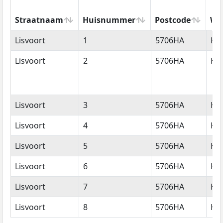
Straatnaam
Huisnummer
Postcode
Wo
Straatnaam
Huisnummer
Postcode
Wo
Lisvoort
1
5706HA
He
Lisvoort
2
5706HA
He
Lisvoort
3
5706HA
He
Lisvoort
4
5706HA
He
Lisvoort
5
5706HA
He
Lisvoort
6
5706HA
He
Lisvoort
7
5706HA
He
Lisvoort
8
5706HA
He