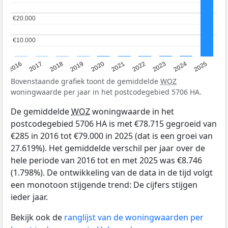
€20.000
€20.000
€10.000
€10.000
2016
2017
2018
2019
2020
2021
2022
2023
2024
2025
Bovenstaande grafiek toont de gemiddelde
WOZ
woningwaarde per jaar in het postcodegebied 5706 HA.
De gemiddelde
WOZ
woningwaarde in het
postcodegebied 5706 HA is met €78.715 gegroeid van
€285 in 2016 tot €79.000 in 2025 (dat is een groei van
27.619%). Het gemiddelde verschil per jaar over de
hele periode van 2016 tot en met 2025 was €8.746
(1.798%). De ontwikkeling van de data in de tijd volgt
een monotoon stijgende trend: De cijfers stijgen
ieder jaar.
Bekijk ook de
ranglijst van de woningwaarden per