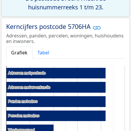
huisnummerreeks 1 t/m 23.
Kerncijfers postcode 5706HA
Adressen, panden, percelen, woningen, huishoudens
en inwoners.
Grafiek
Tabel
Adressen met postcode
Adressen met postcode
Adressen met woonfunctie
Adressen met woonfunctie
Panden met adres
Panden met adres
Percelen met adres
Percelen met adres
Woningvoorraad
Woningvoorraad