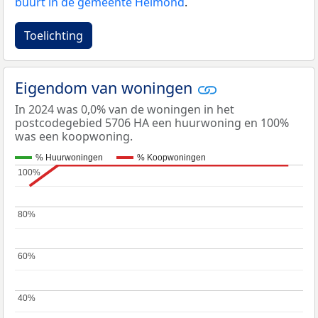
buurt in de gemeente Helmond
.
Toelichting
Eigendom van woningen
In 2024 was 0,0% van de woningen in het
postcodegebied 5706 HA een huurwoning en 100%
was een koopwoning.
% Huurwoningen
% Koopwoningen
100%
100%
80%
80%
60%
60%
40%
40%