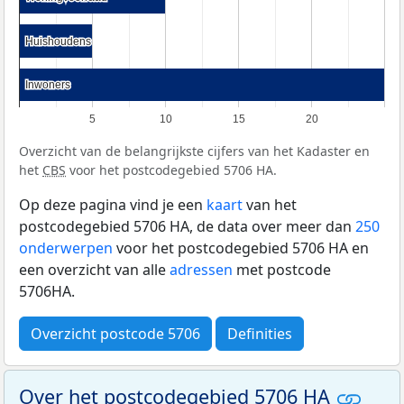
Huishoudens
Huishoudens
Inwoners
Inwoners
5
10
15
20
Overzicht van de belangrijkste cijfers van het Kadaster en
het
CBS
voor het postcodegebied 5706 HA.
Op deze pagina vind je een
kaart
van het
postcodegebied 5706 HA, de data over meer dan
250
onderwerpen
voor het postcodegebied 5706 HA en
een overzicht van alle
adressen
met postcode
5706HA.
Overzicht postcode 5706
Definities
Over het postcodegebied 5706 HA