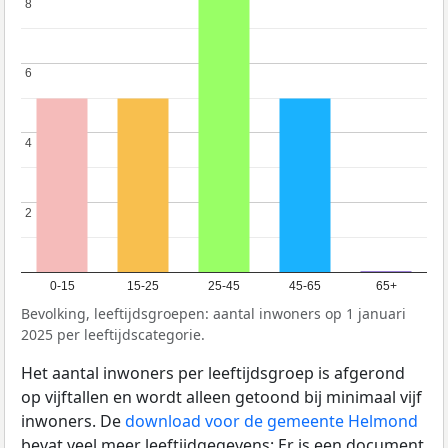
8
8
6
6
4
4
2
2
0-15
15-25
25-45
45-65
65+
Bevolking, leeftijdsgroepen: aantal inwoners op 1 januari
2025 per leeftijdscategorie.
Het aantal inwoners per leeftijdsgroep is afgerond
op vijftallen en wordt alleen getoond bij minimaal vijf
inwoners. De
download voor de gemeente Helmond
bevat veel meer leeftijdgegevens: Er is een document