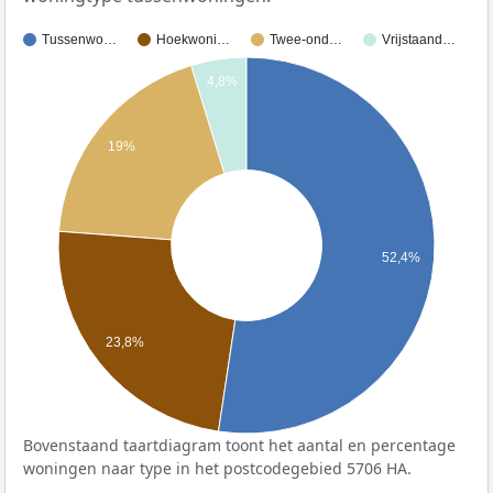
Tussenwo…
Hoekwoni…
Twee-ond…
Vrijstaand…
4,8%
19%
52,4%
23,8%
Bovenstaand taartdiagram toont het aantal en percentage
woningen naar type in het postcodegebied 5706 HA.