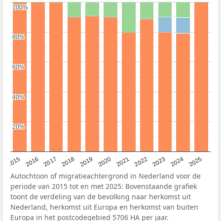
100%
100%
80%
80%
60%
60%
40%
40%
20%
20%
2019
2022
2017
2025
2020
2015
2023
2018
2021
2016
2024
Autochtoon of migratieachtergrond in Nederland voor de
periode van 2015 tot en met 2025: Bovenstaande grafiek
toont de verdeling van de bevolking naar herkomst uit
Nederland, herkomst uit Europa en herkomst van buiten
Europa in het postcodegebied 5706 HA per jaar.