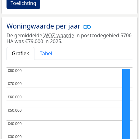
Toelichting
Woningwaarde per jaar
De gemiddelde
WOZ-waarde
in postcodegebied 5706
HA was €79.000 in 2025.
Grafiek
Tabel
€80.000
€80.000
€70.000
€70.000
€60.000
€60.000
€50.000
€50.000
€40.000
€40.000
€30.000
€30.000