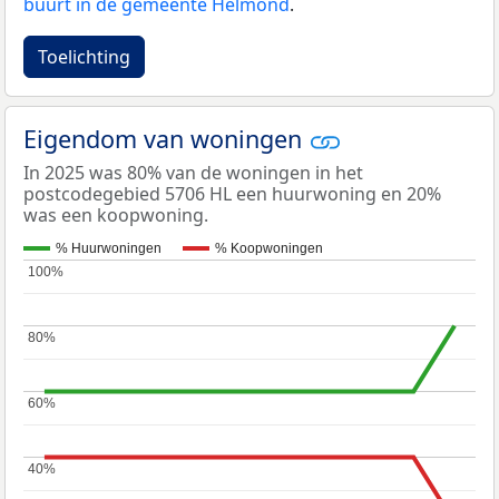
buurt in de gemeente Helmond
.
Toelichting
Eigendom van woningen
In 2025 was 80% van de woningen in het
postcodegebied 5706 HL een huurwoning en 20%
was een koopwoning.
% Huurwoningen
% Koopwoningen
100%
100%
80%
80%
60%
60%
40%
40%