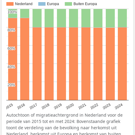
Nederland
Europa
Buiten Europa
100%
100%
80%
80%
60%
60%
40%
40%
20%
20%
2015
2016
2017
2018
2019
2020
2021
2022
2023
2024
Autochtoon of migratieachtergrond in Nederland voor de
periode van 2015 tot en met 2024: Bovenstaande grafiek
toont de verdeling van de bevolking naar herkomst uit
Nederland, herkomst uit Europa en herkomst van buiten