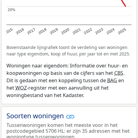
20%
20%
2019
2022
2025
2017
2020
2023
2015
2018
2021
2024
2016
Bovenstaande lijngrafiek toont de verdeling van woningen
naar type eigendom, koop of huur, per jaar tot en met 2025.
Woningen naar eigendom: Informatie over huur- en
koopwoningen op basis van de cijfers van het
CBS
.
Dit is gedaan met een koppeling tussen de
BAG
en
het
WOZ
-register met een aanvulling uit het
woningbestand van het Kadaster.
Soorten woningen
Tussenwoningen komen het meeste voor in het
postcodegebied 5706 HL: er zijn 35 adressen met het
woningtype tussenwoningen.