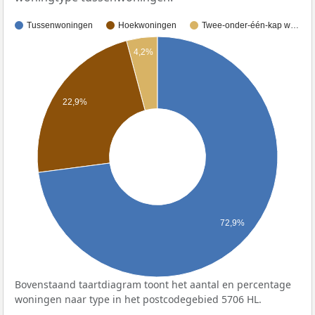
Tussenwoningen
Hoekwoningen
Twee-onder-één-kap w…
4,2%
22,9%
72,9%
Bovenstaand taartdiagram toont het aantal en percentage
woningen naar type in het postcodegebied 5706 HL.