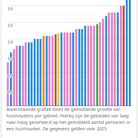
3,0
3,0
2,5
2,5
2,0
2,0
1,5
1,5
1,0
1,0
0,5
0,5
Bovenstaande grafiek toont de gemiddelde grootte van
huishoudens per gebied. Hierbij zijn de gebieden van laag
naar hoog gesorteerd op het gemiddeld aantal personen in
een huishouden. De gegevens gelden voor 2025.