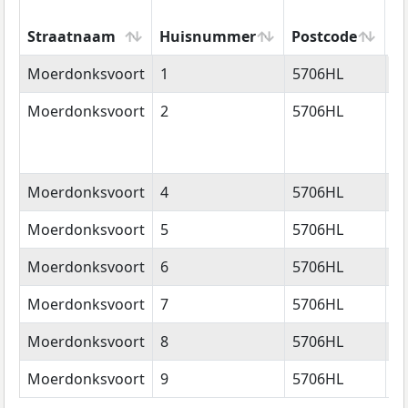
Straatnaam
Huisnummer
Postcode
W
Straatnaam
Huisnummer
Postcode
W
Moerdonksvoort
1
5706HL
H
Moerdonksvoort
2
5706HL
H
Moerdonksvoort
4
5706HL
H
Moerdonksvoort
5
5706HL
H
Moerdonksvoort
6
5706HL
H
Moerdonksvoort
7
5706HL
H
Moerdonksvoort
8
5706HL
H
Moerdonksvoort
9
5706HL
H