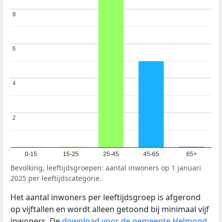
8
8
6
6
4
4
2
2
0-15
15-25
25-45
45-65
65+
Bevolking, leeftijdsgroepen: aantal inwoners op 1 januari
2025 per leeftijdscategorie.
Het aantal inwoners per leeftijdsgroep is afgerond
op vijftallen en wordt alleen getoond bij minimaal vijf
inwoners. De
download voor de gemeente Helmond