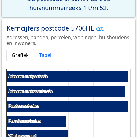
huisnummerreeks 1 t/m 52.
Kerncijfers postcode 5706HL
Adressen, panden, percelen, woningen, huishoudens
en inwoners.
Grafiek
Tabel
Adressen met postcode
Adressen met postcode
Adressen met woonfunctie
Adressen met woonfunctie
Panden met adres
Panden met adres
Percelen met adres
Percelen met adres
Woningvoorraad
Woningvoorraad