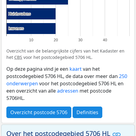
Huishoudens
Huishoudens
Inwoners
Inwoners
10
20
30
40
Overzicht van de belangrijkste cijfers van het Kadaster en
het
CBS
voor het postcodegebied 5706 HL.
Op deze pagina vind je een
kaart
van het
postcodegebied 5706 HL, de data over meer dan
250
onderwerpen
voor het postcodegebied 5706 HL en
een overzicht van alle
adressen
met postcode
5706HL.
Overzicht postcode 5706
Definities
Over het postcodegebied 5706 HL