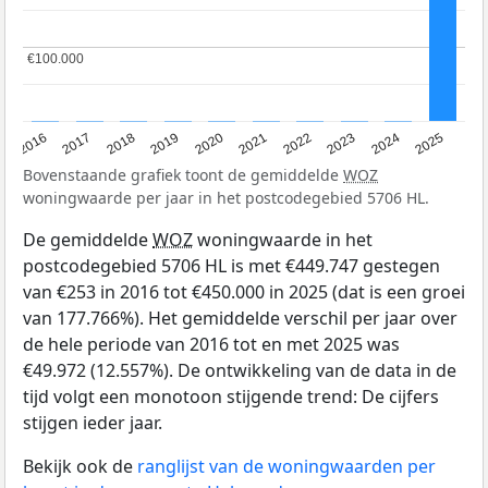
€100.000
€100.000
2016
2017
2018
2019
2020
2021
2022
2023
2024
2025
Bovenstaande grafiek toont de gemiddelde
WOZ
woningwaarde per jaar in het postcodegebied 5706 HL.
De gemiddelde
WOZ
woningwaarde in het
postcodegebied 5706 HL is met €449.747 gestegen
van €253 in 2016 tot €450.000 in 2025 (dat is een groei
van 177.766%). Het gemiddelde verschil per jaar over
de hele periode van 2016 tot en met 2025 was
€49.972 (12.557%). De ontwikkeling van de data in de
tijd volgt een monotoon stijgende trend: De cijfers
stijgen ieder jaar.
Bekijk ook de
ranglijst van de woningwaarden per