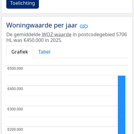
Toelichting
Woningwaarde per jaar
De gemiddelde
WOZ-waarde
in postcodegebied 5706
HL was €450.000 in 2025.
Grafiek
Tabel
€500.000
€500.000
€400.000
€400.000
€300.000
€300.000
€200.000
€200.000