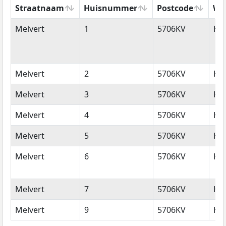
Straatnaam
Huisnummer
Postcode
Wo
Straatnaam
Huisnummer
Postcode
Wo
Melvert
1
5706KV
He
Melvert
2
5706KV
He
Melvert
3
5706KV
He
Melvert
4
5706KV
He
Melvert
5
5706KV
He
Melvert
6
5706KV
He
Melvert
7
5706KV
He
Melvert
9
5706KV
He