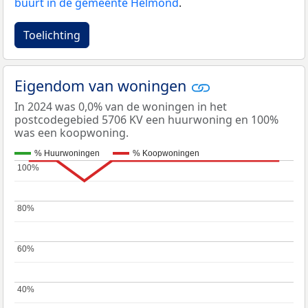
buurt in de gemeente Helmond
.
Toelichting
Eigendom van woningen
In 2024 was 0,0% van de woningen in het
postcodegebied 5706 KV een huurwoning en 100%
was een koopwoning.
% Huurwoningen
% Koopwoningen
100%
100%
80%
80%
60%
60%
40%
40%