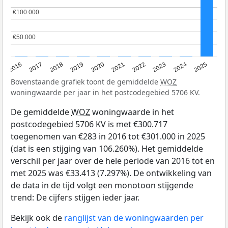
€100.000
€100.000
€50.000
€50.000
2016
2017
2018
2019
2020
2021
2022
2023
2024
2025
Bovenstaande grafiek toont de gemiddelde
WOZ
woningwaarde per jaar in het postcodegebied 5706 KV.
De gemiddelde
WOZ
woningwaarde in het
postcodegebied 5706 KV is met €300.717
toegenomen van €283 in 2016 tot €301.000 in 2025
(dat is een stijging van 106.260%). Het gemiddelde
verschil per jaar over de hele periode van 2016 tot en
met 2025 was €33.413 (7.297%). De ontwikkeling van
de data in de tijd volgt een monotoon stijgende
trend: De cijfers stijgen ieder jaar.
Bekijk ook de
ranglijst van de woningwaarden per