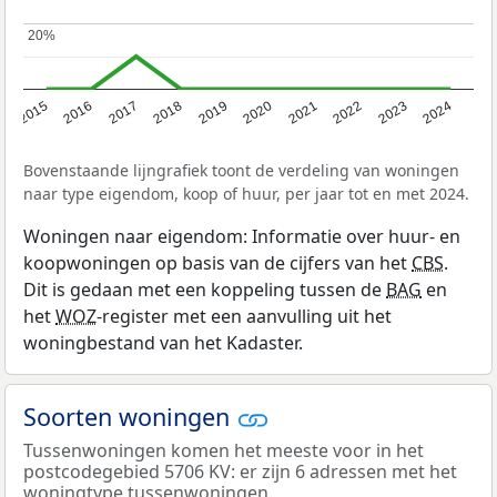
20%
20%
2015
2016
2017
2018
2019
2020
2021
2022
2023
2024
Bovenstaande lijngrafiek toont de verdeling van woningen
naar type eigendom, koop of huur, per jaar tot en met 2024.
Woningen naar eigendom: Informatie over huur- en
koopwoningen op basis van de cijfers van het
CBS
.
Dit is gedaan met een koppeling tussen de
BAG
en
het
WOZ
-register met een aanvulling uit het
woningbestand van het Kadaster.
Soorten woningen
Tussenwoningen komen het meeste voor in het
postcodegebied 5706 KV: er zijn 6 adressen met het
woningtype tussenwoningen.