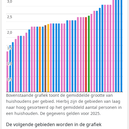
3,0
3,0
2,5
2,5
2,0
2,0
1,5
1,5
1,0
1,0
0,5
0,5
Bovenstaande grafiek toont de gemiddelde grootte van
huishoudens per gebied. Hierbij zijn de gebieden van laag
naar hoog gesorteerd op het gemiddeld aantal personen in
een huishouden. De gegevens gelden voor 2025.
De volgende gebieden worden in de grafiek