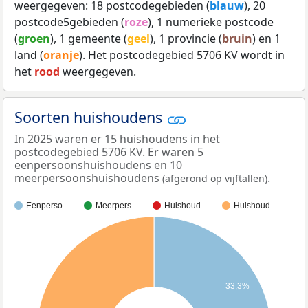
weergegeven: 18 postcodegebieden (
blauw
), 20
postcode5gebieden (
roze
), 1 numerieke postcode
(
groen
), 1 gemeente (
geel
), 1 provincie (
bruin
) en 1
land (
oranje
). Het postcodegebied 5706 KV wordt in
het
rood
weergegeven.
Soorten huishoudens
In 2025 waren er 15 huishoudens in het
postcodegebied 5706 KV. Er waren 5
eenpersoonshuishoudens en 10
meerpersoonshuishoudens
.
(afgerond op vijftallen)
Eenperso…
Meerpers…
Huishoud…
Huishoud…
33,3%