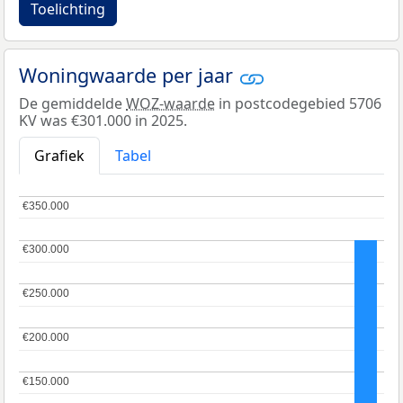
Toelichting
Woningwaarde per jaar
De gemiddelde
WOZ-waarde
in postcodegebied 5706
KV was €301.000 in 2025.
Grafiek
Tabel
€350.000
€350.000
€300.000
€300.000
€250.000
€250.000
€200.000
€200.000
€150.000
€150.000