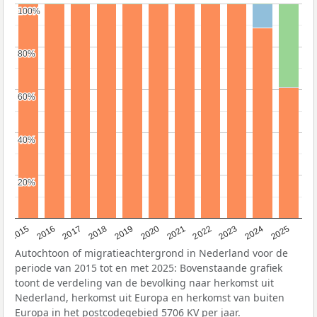
100%
100%
80%
80%
60%
60%
40%
40%
20%
20%
2019
2022
2017
2025
2020
2015
2023
2018
2021
2016
2024
Autochtoon of migratieachtergrond in Nederland voor de
periode van 2015 tot en met 2025: Bovenstaande grafiek
toont de verdeling van de bevolking naar herkomst uit
Nederland, herkomst uit Europa en herkomst van buiten
Europa in het postcodegebied 5706 KV per jaar.