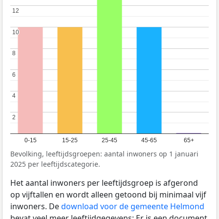
12
12
10
10
8
8
6
6
4
4
2
2
0-15
15-25
25-45
45-65
65+
Bevolking, leeftijdsgroepen: aantal inwoners op 1 januari
2025 per leeftijdscategorie.
Het aantal inwoners per leeftijdsgroep is afgerond
op vijftallen en wordt alleen getoond bij minimaal vijf
inwoners. De
download voor de gemeente Helmond
bevat veel meer leeftijdgegevens: Er is een document