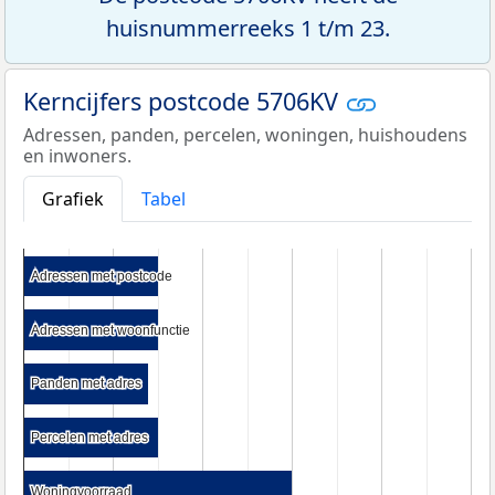
huisnummerreeks 1 t/m 23.
Kerncijfers postcode 5706KV
Adressen, panden, percelen, woningen, huishoudens
en inwoners.
Grafiek
Tabel
Adressen met postcode
Adressen met postcode
Adressen met woonfunctie
Adressen met woonfunctie
Panden met adres
Panden met adres
Percelen met adres
Percelen met adres
Woningvoorraad
Woningvoorraad