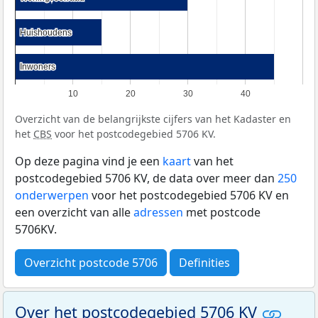
Huishoudens
Huishoudens
Inwoners
Inwoners
10
20
30
40
Overzicht van de belangrijkste cijfers van het Kadaster en
het
CBS
voor het postcodegebied 5706 KV.
Op deze pagina vind je een
kaart
van het
postcodegebied 5706 KV, de data over meer dan
250
onderwerpen
voor het postcodegebied 5706 KV en
een overzicht van alle
adressen
met postcode
5706KV.
Overzicht postcode 5706
Definities
Over het postcodegebied 5706 KV