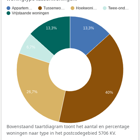
Appartem…
Tussenwo…
Hoekwoni…
Twee-ond…
Vrijstaande woningen
13,3%
13,3%
6,7%
26,7%
40%
Bovenstaand taartdiagram toont het aantal en percentage
woningen naar type in het postcodegebied 5706 KV.