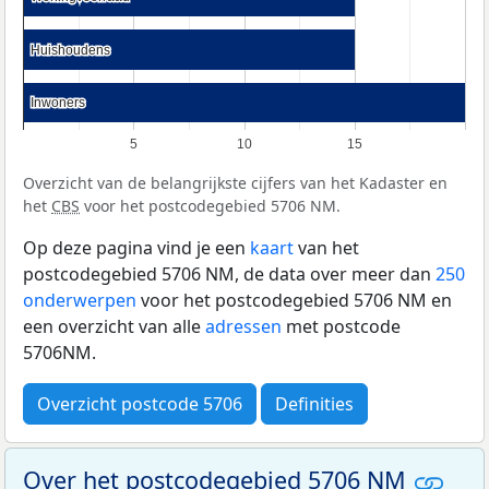
Huishoudens
Huishoudens
Inwoners
Inwoners
5
10
15
Overzicht van de belangrijkste cijfers van het Kadaster en
het
CBS
voor het postcodegebied 5706 NM.
Op deze pagina vind je een
kaart
van het
postcodegebied 5706 NM, de data over meer dan
250
onderwerpen
voor het postcodegebied 5706 NM en
een overzicht van alle
adressen
met postcode
5706NM.
Overzicht postcode 5706
Definities
Over het postcodegebied 5706 NM