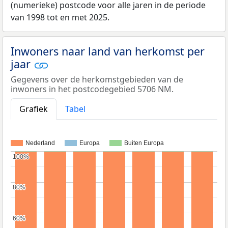
(numerieke) postcode voor alle jaren in de periode
van 1998 tot en met 2025.
Inwoners naar land van herkomst per
jaar
Gegevens over de herkomstgebieden van de
inwoners in het postcodegebied 5706 NM.
Grafiek
Tabel
Nederland
Europa
Buiten Europa
100%
100%
80%
80%
60%
60%