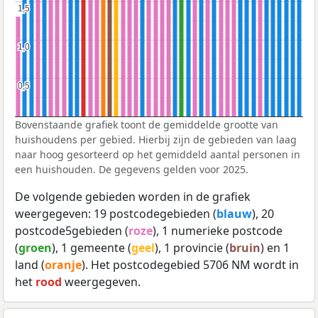
1,5
1,5
1,0
1,0
0,5
0,5
Bovenstaande grafiek toont de gemiddelde grootte van
huishoudens per gebied. Hierbij zijn de gebieden van laag
naar hoog gesorteerd op het gemiddeld aantal personen in
een huishouden. De gegevens gelden voor 2025.
De volgende gebieden worden in de grafiek
weergegeven: 19 postcodegebieden (
blauw
), 20
postcode5gebieden (
roze
), 1 numerieke postcode
(
groen
), 1 gemeente (
geel
), 1 provincie (
bruin
) en 1
land (
oranje
). Het postcodegebied 5706 NM wordt in
het
rood
weergegeven.