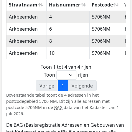
Straatnaam
Huisnummer
Postcode
Wo
Straatnaam
Huisnummer
Postcode
Wo
Arkbeemden
4
5706NM
He
Arkbeemden
6
5706NM
He
Arkbeemden
8
5706NM
He
Arkbeemden
10
5706NM
He
Toon 1 tot 4 van 4 rijen
Toon
rijen
Vorige
1
Volgende
Bovenstaande tabel toont de 4 adressen in het
postcodegebied 5706 NM. Dit zijn alle adressen met
postcode 5706NM in de
BAG
data van het Kadaster van 1
juli 2026.
De BAG (Basisregistratie Adressen en Gebouwen van
het Kadaster) bevat de officiële gegevens van alle