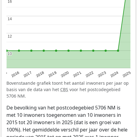
16
16
14
14
12
12
10
10
2015
2016
2017
2018
2019
2020
2021
2022
2023
2024
2025
Bovenstaande grafiek toont het aantal inwoners per jaar op
basis van de data van het
CBS
voor het postcodegebied
5706 NM.
De bevolking van het postcodegebied 5706 NM is
met 10 inwoners toegenomen van 10 inwoners in
2015 tot 20 inwoners in 2025 (dat is een groei van
100%). Het gemiddelde verschil per jaar over de hele