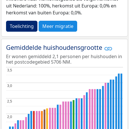
uit Nederland: 100%, herkomst uit Europa: 0,0% en
herkomst van buiten Europa: 0,0%.
Toelichting
Meer migratie
Gemiddelde huishoudensgrootte
Er wonen gemiddeld 2,1 personen per huishouden in
het postcodegebied 5706 NM.
3,5
3,5
3,0
3,0
2,5
2,5
2,0
2,0