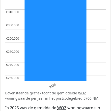
€310.000
€310.000
€300.000
€300.000
€290.000
€290.000
€280.000
€280.000
€270.000
€270.000
€260.000
€260.000
2025
Bovenstaande grafiek toont de gemiddelde
WOZ
woningwaarde per jaar in het postcodegebied 5706 NM.
In 2025 was de gemiddelde
WOZ
woningwaarde in