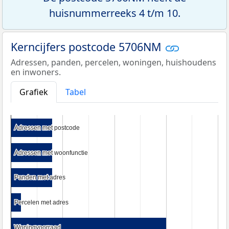
huisnummerreeks 4 t/m 10.
Kerncijfers postcode 5706NM
Adressen, panden, percelen, woningen, huishoudens
en inwoners.
Grafiek
Tabel
Adressen met postcode
Adressen met postcode
Adressen met woonfunctie
Adressen met woonfunctie
Panden met adres
Panden met adres
Percelen met adres
Percelen met adres
Woningvoorraad
Woningvoorraad