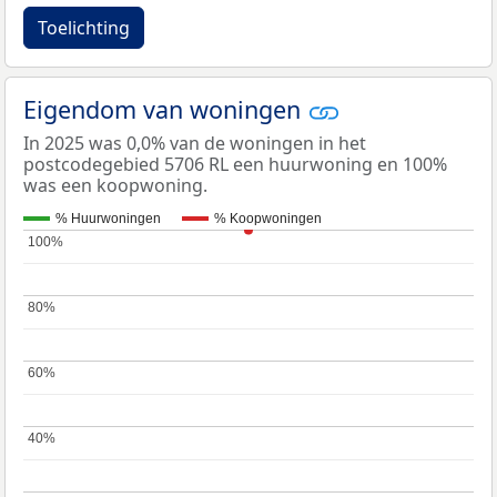
Toelichting
Eigendom van woningen
In 2025 was 0,0% van de woningen in het
postcodegebied 5706 RL een huurwoning en 100%
was een koopwoning.
% Huurwoningen
% Koopwoningen
100%
100%
80%
80%
60%
60%
40%
40%