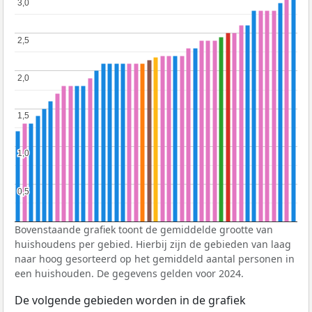
3,0
3,0
2,5
2,5
2,0
2,0
1,5
1,5
1,0
1,0
0,5
0,5
Bovenstaande grafiek toont de gemiddelde grootte van
huishoudens per gebied. Hierbij zijn de gebieden van laag
naar hoog gesorteerd op het gemiddeld aantal personen in
een huishouden. De gegevens gelden voor 2024.
De volgende gebieden worden in de grafiek