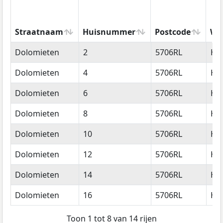
Straatnaam
Huisnummer
Postcode
Wo
Straatnaam
Huisnummer
Postcode
Wo
Dolomieten
2
5706RL
He
Dolomieten
4
5706RL
He
Dolomieten
6
5706RL
He
Dolomieten
8
5706RL
He
Dolomieten
10
5706RL
He
Dolomieten
12
5706RL
He
Dolomieten
14
5706RL
He
Dolomieten
16
5706RL
He
Toon 1 tot 8 van 14 rijen