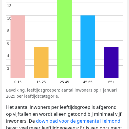
12
12
10
10
8
8
6
6
4
4
2
2
0-15
15-25
25-45
45-65
65+
Bevolking, leeftijdsgroepen: aantal inwoners op 1 januari
2025 per leeftijdscategorie.
Het aantal inwoners per leeftijdsgroep is afgerond
op vijftallen en wordt alleen getoond bij minimaal vijf
inwoners. De
download voor de gemeente Helmond
bevat veel meer leeftijdgegevens: Er is een document