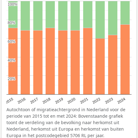
100%
100%
80%
80%
60%
60%
40%
40%
20%
20%
2015
2016
2017
2018
2019
2020
2021
2022
2023
2024
Autochtoon of migratieachtergrond in Nederland voor de
periode van 2015 tot en met 2024: Bovenstaande grafiek
toont de verdeling van de bevolking naar herkomst uit
Nederland, herkomst uit Europa en herkomst van buiten
Europa in het postcodegebied 5706 RL per jaar.