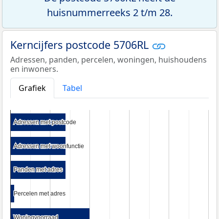
huisnummerreeks 2 t/m 28.
Kerncijfers postcode 5706RL
Adressen, panden, percelen, woningen, huishoudens
en inwoners.
Grafiek
Tabel
Adressen met postcode
Adressen met postcode
Adressen met woonfunctie
Adressen met woonfunctie
Panden met adres
Panden met adres
Percelen met adres
Percelen met adres
Woningvoorraad
Woningvoorraad