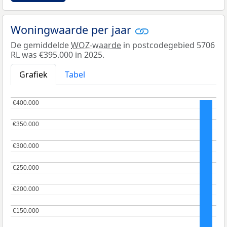
Woningwaarde per jaar
De gemiddelde
WOZ-waarde
in postcodegebied 5706
RL was €395.000 in 2025.
Grafiek
Tabel
€400.000
€400.000
€350.000
€350.000
€300.000
€300.000
€250.000
€250.000
€200.000
€200.000
€150.000
€150.000