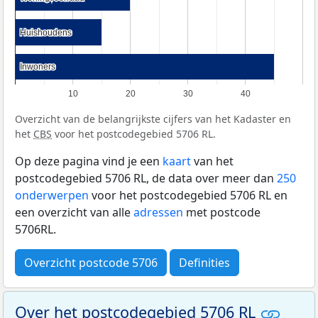
Huishoudens
Huishoudens
Inwoners
Inwoners
10
20
30
40
Overzicht van de belangrijkste cijfers van het Kadaster en
het
CBS
voor het postcodegebied 5706 RL.
Op deze pagina vind je een
kaart
van het
postcodegebied 5706 RL, de data over meer dan
250
onderwerpen
voor het postcodegebied 5706 RL en
een overzicht van alle
adressen
met postcode
5706RL.
Overzicht postcode 5706
Definities
Over het postcodegebied 5706 RL