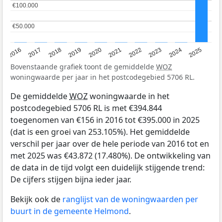
€100.000
€100.000
€50.000
€50.000
2016
2017
2018
2019
2020
2021
2022
2023
2024
2025
Bovenstaande grafiek toont de gemiddelde
WOZ
woningwaarde per jaar in het postcodegebied 5706 RL.
De gemiddelde
WOZ
woningwaarde in het
postcodegebied 5706 RL is met €394.844
toegenomen van €156 in 2016 tot €395.000 in 2025
(dat is een groei van 253.105%). Het gemiddelde
verschil per jaar over de hele periode van 2016 tot en
met 2025 was €43.872 (17.480%). De ontwikkeling van
de data in de tijd volgt een duidelijk stijgende trend:
De cijfers stijgen bijna ieder jaar.
Bekijk ook de
ranglijst van de woningwaarden per
buurt in de gemeente Helmond
.