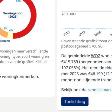
€100.000
€100.000
2
2016
2018
2017
Bovenstaande grafiek toont 
postcodegebied 5706 SC.
woningen naar verschillende
De gemiddelde
WOZ
wonin
ning, type, soort woning en
€415.789 toegenomen van €2
dden van de grafiek. Klik op
197.056%). Het gemiddelde 
met 2025 was €46.199 (12.0
 de woningkenmerken.
monotoon stijgende trend: D
Bekijk ook de
ranglijst v
Toelichting