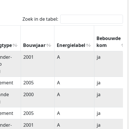
Zoek in de tabel:
Bebouwde
gtype
Bouwjaar
Energielabel
kom
gtype
Bouwjaar
Energielabel
Bebouwde
nder-
2001
A
ja
kom
p
g
tement
2005
A
ja
ande
2000
A
ja
g
tement
2005
A
ja
nder-
2001
A
ja