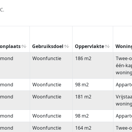
C.
onplaats
Gebruiksdoel
Oppervlakte
Wonin
onplaats
Gebruiksdoel
Oppervlakte
Wonin
lmond
Woonfunctie
186 m2
Twee-o
één-ka
wonin
lmond
Woonfunctie
98 m2
Appar
lmond
Woonfunctie
181 m2
Vrijsta
wonin
lmond
Woonfunctie
98 m2
Appar
lmond
Woonfunctie
164 m2
Twee-o