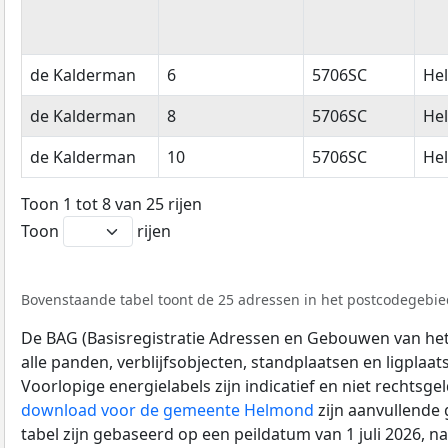
de Kalderman
6
5706SC
He
de Kalderman
8
5706SC
He
de Kalderman
10
5706SC
He
Toon 1 tot 8 van 25 rijen
Toon
rijen
Bovenstaande tabel toont de 25 adressen in het postcodegebied
De BAG (Basisregistratie Adressen en Gebouwen van het K
alle panden, verblijfsobjecten, standplaatsen en ligplaa
Voorlopige energielabels zijn indicatief en niet rechtsge
download voor de gemeente Helmond
zijn aanvullende
tabel zijn gebaseerd op een peildatum van 1 juli 2026, 