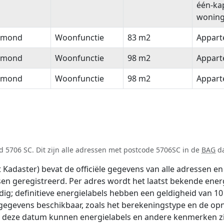
één-ka
wonin
lmond
Woonfunctie
83 m2
Appar
lmond
Woonfunctie
98 m2
Appar
lmond
Woonfunctie
98 m2
Appar
 5706 SC. Dit zijn alle adressen met postcode 5706SC in de
BAG
da
adaster) bevat de officiële gegevens van alle adressen en 
tsen geregistreerd. Per adres wordt het laatst bekende ener
ldig; definitieve energielabels hebben een geldigheid van 1
 gegevens beschikbaar, zoals het berekeningstype en de o
na deze datum kunnen energielabels en andere kenmerken zij