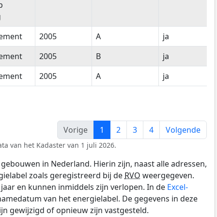
p
g
tement
2005
A
ja
tement
2005
B
ja
tement
2005
A
ja
Vorige
1
2
3
4
Volgende
ta van het Kadaster van 1 juli 2026.
gebouwen in Nederland. Hierin zijn, naast alle adressen,
gielabel zoals geregistreerd bij de
RVO
weergegeven.
0 jaar en kunnen inmiddels zijn verlopen. In de
Excel-
pnamedatum van het energielabel. De gegevens in deze
n gewijzigd of opnieuw zijn vastgesteld.