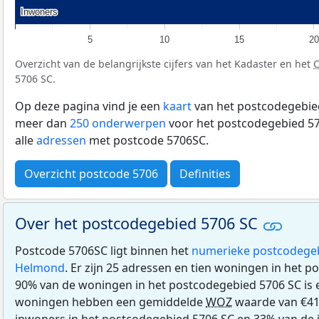
Inwoners
Inwoners
5
10
15
20
Overzicht van de belangrijkste cijfers van het Kadaster en het
5706 SC.
Op deze pagina vind je een
kaart
van het postcodegebied
meer dan
250 onderwerpen
voor het postcodegebied 57
alle
adressen
met postcode 5706SC.
Overzicht postcode 5706
Definities
Over het postcodegebied 5706 SC
Postcode 5706SC ligt binnen het
numerieke postcodege
Helmond
. Er zijn 25 adressen en tien woningen in het 
90% van de woningen in het postcodegebied 5706 SC is
woningen hebben een gemiddelde
WOZ
waarde van €41
inwoners in het postcodegebied 5706 SC en 33% van de 