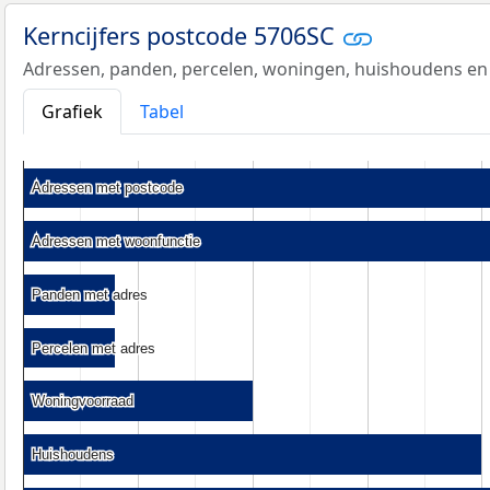
Kerncijfers postcode 5706SC
Adressen, panden, percelen, woningen, huishoudens en
Grafiek
Tabel
Adressen met postcode
Adressen met postcode
Adressen met woonfunctie
Adressen met woonfunctie
Panden met adres
Panden met adres
Percelen met adres
Percelen met adres
Woningvoorraad
Woningvoorraad
Huishoudens
Huishoudens