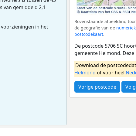
ns van gemiddeld 2,1
Bovenstaande afbeelding toon
 voorzieningen in het
de geografie van de
numeriek
postcodekaart
.
De postcode 5706 SC hoort 
gemeente Helmond. Deze p
Download de postcodedat
Helmond
of voor heel
Ned
Vorige postcode
Volg