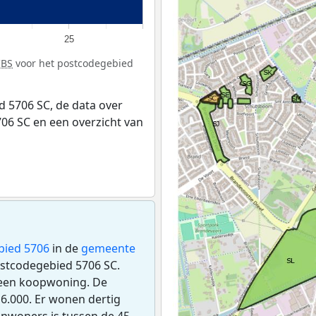
25
CBS
voor het postcodegebied
 5706 SC, de data over
06 SC en een overzicht van
bied 5706
in de
gemeente
postcodegebied 5706 SC.
 een koopwoning. De
6.000. Er wonen dertig
inwoners is tussen de 45