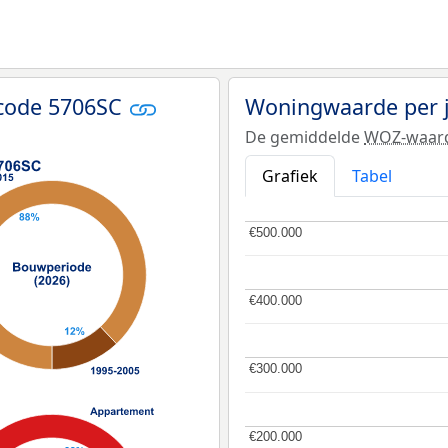
tcode 5706SC
Woningwaarde per 
De gemiddelde
WOZ-waar
Grafiek
Tabel
€500.000
€500.000
€400.000
€400.000
€300.000
€300.000
€200.000
€200.000