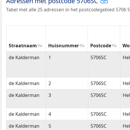
Adressen met postcode 5706SC
Tabel met alle 25 adressen in het postcodegebied 5706 S
Straatnaam
Huisnummer
Postcode
Wo
Straatnaam
Huisnummer
Postcode
Wo
de Kalderman
1
5706SC
He
de Kalderman
2
5706SC
He
de Kalderman
3
5706SC
He
de Kalderman
4
5706SC
He
de Kalderman
5
5706SC
He