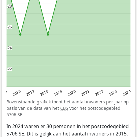
28
28
26
26
24
24
22
22
2015
2016
2017
2018
2019
2020
2021
2022
2023
2024
Bovenstaande grafiek toont het aantal inwoners per jaar op
basis van de data van het
CBS
voor het postcodegebied
5706 SE.
In 2024 waren er 30 personen in het postcodegebied
5706 SE. Dit is gelijk aan het aantal inwoners in 2015.