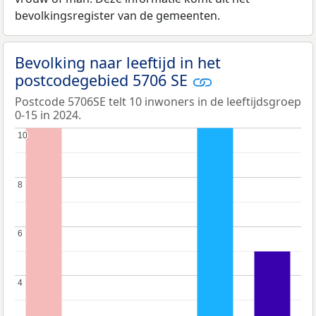
bevolkingsregister van de gemeenten.
Bevolking naar leeftijd in het
postcodegebied 5706 SE
Postcode 5706SE telt 10 inwoners in de leeftijdsgroep
0-15 in 2024.
10
10
8
8
6
6
4
4