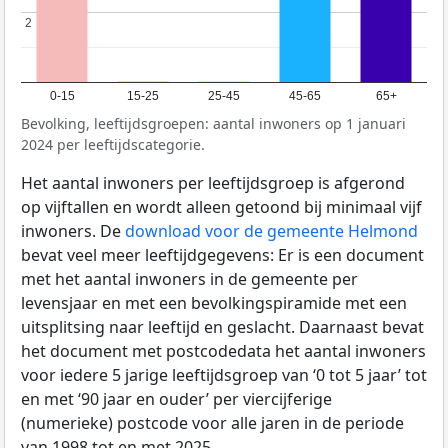
2
2
0-15
15-25
25-45
45-65
65+
Bevolking, leeftijdsgroepen: aantal inwoners op 1 januari
2024 per leeftijdscategorie.
Het aantal inwoners per leeftijdsgroep is afgerond
op vijftallen en wordt alleen getoond bij minimaal vijf
inwoners. De
download voor de gemeente Helmond
bevat veel meer leeftijdgegevens: Er is een document
met het aantal inwoners in de gemeente per
levensjaar en met een bevolkingspiramide met een
uitsplitsing naar leeftijd en geslacht. Daarnaast bevat
het document met postcodedata het aantal inwoners
voor iedere 5 jarige leeftijdsgroep van ‘0 tot 5 jaar’ tot
en met ‘90 jaar en ouder’ per viercijferige
(numerieke) postcode voor alle jaren in de periode
van 1998 tot en met 2025.