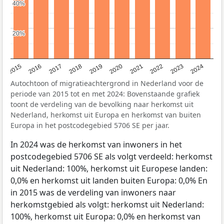
40%
40%
20%
20%
2015
2016
2017
2018
2019
2020
2021
2022
2023
2024
Autochtoon of migratieachtergrond in Nederland voor de
periode van 2015 tot en met 2024: Bovenstaande grafiek
toont de verdeling van de bevolking naar herkomst uit
Nederland, herkomst uit Europa en herkomst van buiten
Europa in het postcodegebied 5706 SE per jaar.
In 2024 was de herkomst van inwoners in het
postcodegebied 5706 SE als volgt verdeeld: herkomst
uit Nederland: 100%, herkomst uit Europese landen:
0,0% en herkomst uit landen buiten Europa: 0,0% En
in 2015 was de verdeling van inwoners naar
herkomstgebied als volgt: herkomst uit Nederland:
100%, herkomst uit Europa: 0,0% en herkomst van