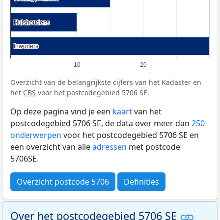
Huishoudens
Huishoudens
Inwoners
Inwoners
10
20
Overzicht van de belangrijkste cijfers van het Kadaster en
het
CBS
voor het postcodegebied 5706 SE.
Op deze pagina vind je een
kaart
van het
postcodegebied 5706 SE, de data over meer dan
250
onderwerpen
voor het postcodegebied 5706 SE en
een overzicht van alle
adressen
met postcode
5706SE.
Overzicht postcode 5706
Definities
Over het postcodegebied 5706 SE