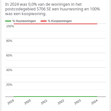
In 2024 was 0,0% van de woningen in het
postcodegebied 5706 SE een huurwoning en 100%
was een koopwoning.
% Huurwoningen
% Koopwoningen
100%
100%
80%
80%
60%
60%
40%
40%
20%
20%
2019
2020
2021
2022
2023
2024