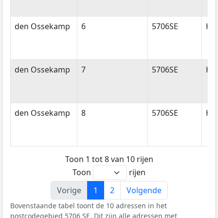
den Ossekamp
6
5706SE
He
den Ossekamp
7
5706SE
He
den Ossekamp
8
5706SE
He
Toon 1 tot 8 van 10 rijen
Toon
rijen
Vorige
1
2
Volgende
Bovenstaande tabel toont de 10 adressen in het
postcodegebied 5706 SE. Dit zijn alle adressen met