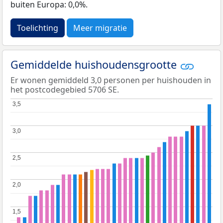
buiten Europa: 0,0%.
Toelichting
Meer migratie
Gemiddelde huishoudensgrootte
Er wonen gemiddeld 3,0 personen per huishouden in
het postcodegebied 5706 SE.
3,5
3,5
3,0
3,0
2,5
2,5
2,0
2,0
1,5
1,5