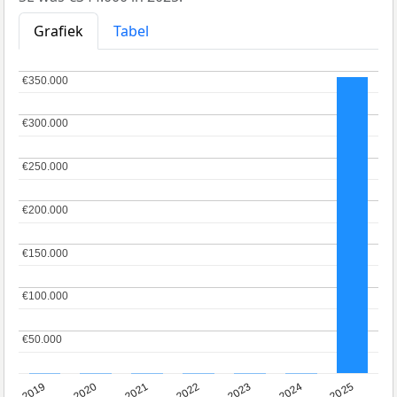
Grafiek
Tabel
€350.000
€350.000
€300.000
€300.000
€250.000
€250.000
€200.000
€200.000
€150.000
€150.000
€100.000
€100.000
€50.000
€50.000
2024
2023
2022
2021
2020
2019
2025