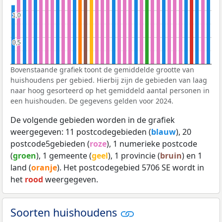
1,0
1,0
0,5
0,5
Bovenstaande grafiek toont de gemiddelde grootte van
huishoudens per gebied. Hierbij zijn de gebieden van laag
naar hoog gesorteerd op het gemiddeld aantal personen in
een huishouden. De gegevens gelden voor 2024.
De volgende gebieden worden in de grafiek
weergegeven: 11 postcodegebieden (
blauw
), 20
postcode5gebieden (
roze
), 1 numerieke postcode
(
groen
), 1 gemeente (
geel
), 1 provincie (
bruin
) en 1
land (
oranje
). Het postcodegebied 5706 SE wordt in
het
rood
weergegeven.
Soorten huishoudens