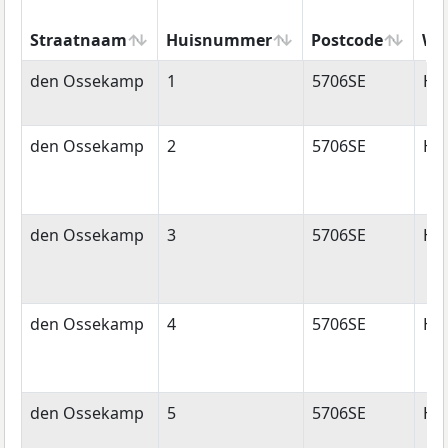
Straatnaam
Huisnummer
Postcode
Wo
Straatnaam
Huisnummer
Postcode
Wo
den Ossekamp
1
5706SE
He
den Ossekamp
2
5706SE
He
den Ossekamp
3
5706SE
He
den Ossekamp
4
5706SE
He
den Ossekamp
5
5706SE
He