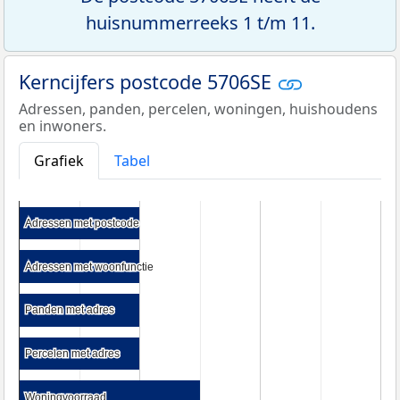
huisnummerreeks 1 t/m 11.
Kerncijfers postcode 5706SE
Adressen, panden, percelen, woningen, huishoudens
en inwoners.
Grafiek
Tabel
Adressen met postcode
Adressen met postcode
Adressen met woonfunctie
Adressen met woonfunctie
Panden met adres
Panden met adres
Percelen met adres
Percelen met adres
Woningvoorraad
Woningvoorraad