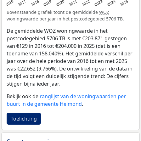
2016
2017
2018
2019
2020
2021
2022
2023
2024
2025
Bovenstaande grafiek toont de gemiddelde
WOZ
woningwaarde per jaar in het postcodegebied 5706 TB.
De gemiddelde
WOZ
woningwaarde in het
postcodegebied 5706 TB is met €203.871 gestegen
van €129 in 2016 tot €204.000 in 2025 (dat is een
toename van 158.040%). Het gemiddelde verschil per
jaar over de hele periode van 2016 tot en met 2025
was €22.652 (9.766%). De ontwikkeling van de data in
de tijd volgt een duidelijk stijgende trend: De cijfers
stijgen bijna ieder jaar.
Bekijk ook de
ranglijst van de woningwaarden per
buurt in de gemeente Helmond
.
Toelichting