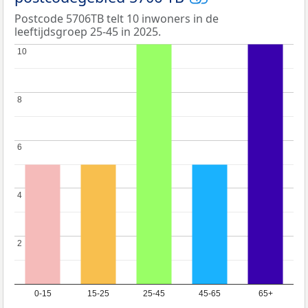
Postcode 5706TB telt 10 inwoners in de
leeftijdsgroep 25-45 in 2025.
10
10
8
8
6
6
4
4
2
2
0-15
15-25
25-45
45-65
65+