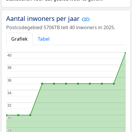
Aantal inwoners per jaar
Postcodegebied 5706TB telt 40 inwoners in 2025.
Grafiek
Tabel
40
40
38
38
36
36
34
34
32
32
30
30
28
28