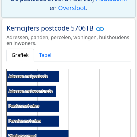
en
Oversloot
.
Kerncijfers postcode 5706TB
Adressen, panden, percelen, woningen, huishoudens
en inwoners.
Grafiek
Tabel
Adressen met postcode
Adressen met postcode
Adressen met woonfunctie
Adressen met woonfunctie
Panden met adres
Panden met adres
Percelen met adres
Percelen met adres
Woningvoorraad
Woningvoorraad