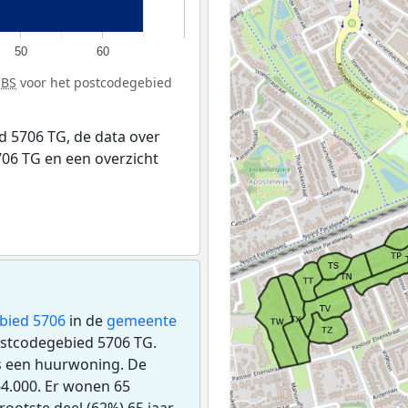
50
60
CBS
voor het postcodegebied
 5706 TG, de data over
06 TG en een overzicht
bied 5706
in de
gemeente
postcodegebied 5706 TG.
s een huurwoning. De
4.000. Er wonen 65
ootste deel (62%) 65 jaar