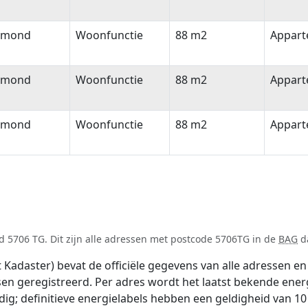
lmond
Woonfunctie
88 m2
Appar
lmond
Woonfunctie
88 m2
Appar
lmond
Woonfunctie
88 m2
Appar
 5706 TG. Dit zijn alle adressen met postcode 5706TG in de
BAG
da
adaster) bevat de officiële gegevens van alle adressen en 
tsen geregistreerd. Per adres wordt het laatst bekende ener
ldig; definitieve energielabels hebben een geldigheid van 1