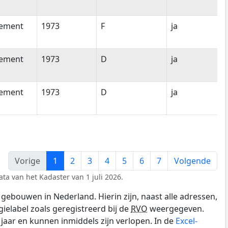
tement
1973
F
ja
tement
1973
D
ja
tement
1973
D
ja
Vorige
1
2
3
4
5
6
7
Volgende
ta van het Kadaster van 1 juli 2026.
gebouwen in Nederland. Hierin zijn, naast alle adressen,
gielabel zoals geregistreerd bij de
RVO
weergegeven.
0 jaar en kunnen inmiddels zijn verlopen. In de
Excel-