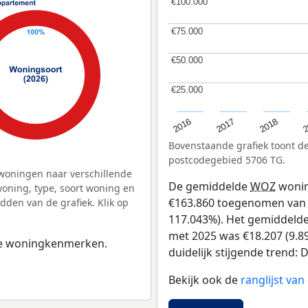
€100.000
€100.000
€75.000
€75.000
€50.000
€50.000
€25.000
€25.000
2
2016
2018
2017
Bovenstaande grafiek toont 
postcodegebied 5706 TG.
woningen naar verschillende
De gemiddelde
WOZ
wonin
ning, type, soort woning en
€163.860 toegenomen van €1
dden van de grafiek. Klik op
117.043%). Het gemiddelde 
met 2025 was €18.207 (9.89
 de woningkenmerken.
duidelijk stijgende trend: D
Bekijk ook de
ranglijst v