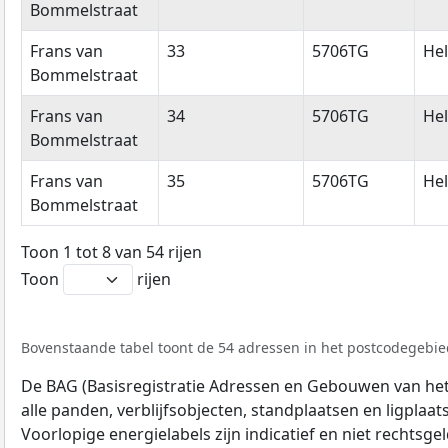
Bommelstraat
Frans van
33
5706TG
He
Bommelstraat
Frans van
34
5706TG
He
Bommelstraat
Frans van
35
5706TG
He
Bommelstraat
Toon 1 tot 8 van 54 rijen
Toon
rijen
Bovenstaande tabel toont de 54 adressen in het postcodegebied
De BAG (Basisregistratie Adressen en Gebouwen van het K
alle panden, verblijfsobjecten, standplaatsen en ligplaa
Voorlopige energielabels zijn indicatief en niet rechtsge