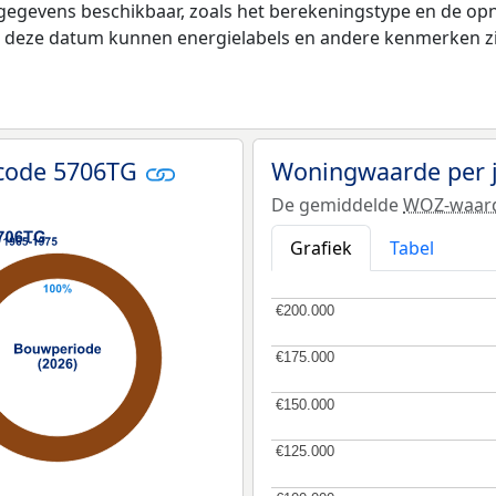
 gegevens beschikbaar, zoals het berekeningstype en de o
na deze datum kunnen energielabels en andere kenmerken zij
tcode 5706TG
Woningwaarde per 
De gemiddelde
WOZ-waar
Grafiek
Tabel
€200.000
€200.000
€175.000
€175.000
€150.000
€150.000
€125.000
€125.000