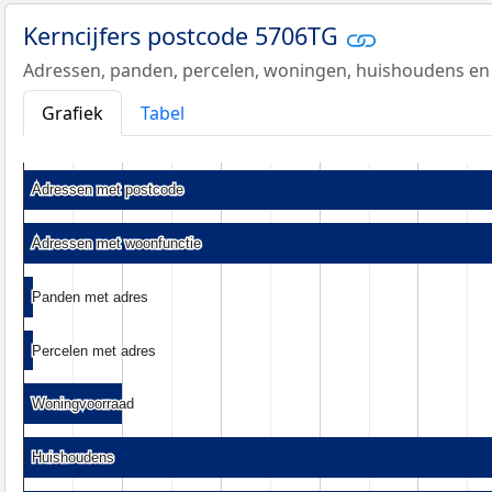
Kerncijfers postcode 5706TG
Adressen, panden, percelen, woningen, huishoudens en
Grafiek
Tabel
Adressen met postcode
Adressen met postcode
Adressen met woonfunctie
Adressen met woonfunctie
Panden met adres
Panden met adres
Percelen met adres
Percelen met adres
Woningvoorraad
Woningvoorraad
Huishoudens
Huishoudens