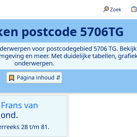
Zoek
eken
postcode 5706TG
onderwerpen voor postcodegebied 5706 TG. Bekijk
geving en meer. Met duidelijke tabellen, grafieke
onderwerpen.
Pagina inhoud ⇵
n
Frans van
ond.
reeks 28 t/m 81.