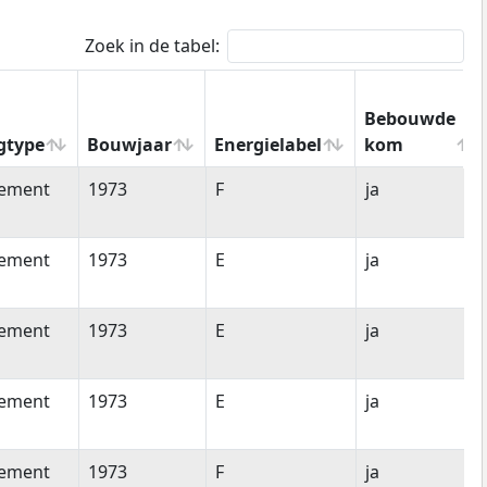
Zoek in de tabel:
Bebouwde
gtype
Bouwjaar
Energielabel
kom
gtype
Bouwjaar
Energielabel
Bebouwde
tement
1973
F
ja
kom
tement
1973
E
ja
tement
1973
E
ja
tement
1973
E
ja
tement
1973
F
ja