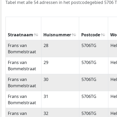
Tabel met alle 54 adressen in het postcodegebied 5706 
Straatnaam
Huisnummer
Postcode
Wo
Straatnaam
Huisnummer
Postcode
Wo
Frans van
28
5706TG
He
Bommelstraat
Frans van
29
5706TG
He
Bommelstraat
Frans van
30
5706TG
He
Bommelstraat
Frans van
31
5706TG
He
Bommelstraat
Frans van
32
5706TG
He