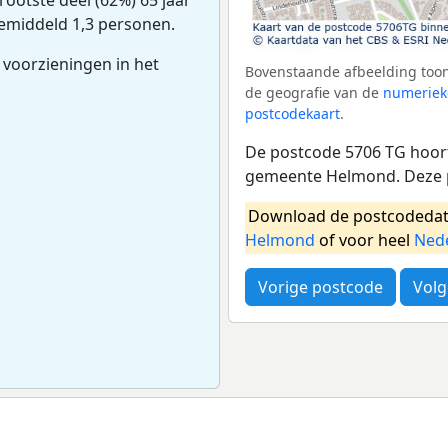
gemiddeld 1,3 personen.
 voorzieningen in het
Bovenstaande afbeelding toon
de geografie van de
numeriek
postcodekaart
.
De postcode 5706 TG hoort
gemeente Helmond. Deze p
Download de postcodedat
Helmond
of voor heel
Ned
Vorige postcode
Volg