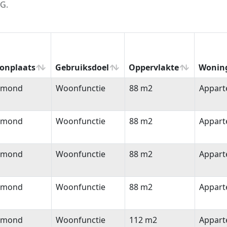
TG.
onplaats
Gebruiksdoel
Oppervlakte
Wonin
onplaats
Gebruiksdoel
Oppervlakte
Wonin
lmond
Woonfunctie
88 m2
Appar
lmond
Woonfunctie
88 m2
Appar
lmond
Woonfunctie
88 m2
Appar
lmond
Woonfunctie
88 m2
Appar
lmond
Woonfunctie
112 m2
Appar