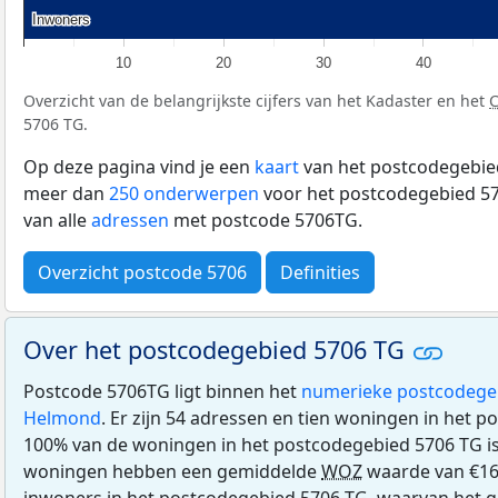
Inwoners
Inwoners
10
20
30
40
Overzicht van de belangrijkste cijfers van het Kadaster en het
5706 TG.
Op deze pagina vind je een
kaart
van het postcodegebied
meer dan
250 onderwerpen
voor het postcodegebied 57
van alle
adressen
met postcode 5706TG.
Overzicht postcode 5706
Definities
Over het postcodegebied 5706 TG
Postcode 5706TG ligt binnen het
numerieke postcodege
Helmond
. Er zijn 54 adressen en tien woningen in het 
100% van de woningen in het postcodegebied 5706 TG i
woningen hebben een gemiddelde
WOZ
waarde van €16
inwoners in het postcodegebied 5706 TG, waarvan het gr