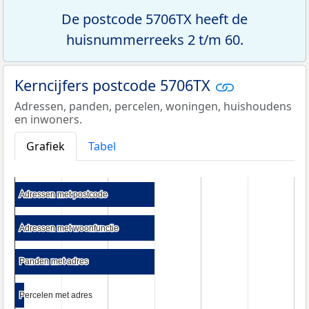
De postcode 5706TX heeft de
huisnummerreeks 2 t/m 60.
Kerncijfers postcode 5706TX
Adressen, panden, percelen, woningen, huishoudens
en inwoners.
Grafiek
Tabel
Adressen met postcode
Adressen met postcode
Adressen met woonfunctie
Adressen met woonfunctie
Panden met adres
Panden met adres
Percelen met adres
Percelen met adres