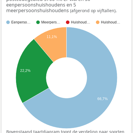
eenpersoonshuishoudens en 5
meerpersoonshuishoudens
.
(afgerond op vijftallen)
Eenperso…
Meerpers…
Huishoud…
Huishoud…
11,1%
22,2%
66,7%
Bovenstaand taartdiagram toont de verdeling naar soorten