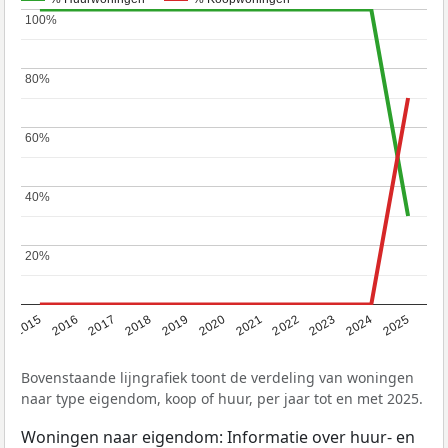
100%
100%
80%
80%
60%
60%
40%
40%
20%
20%
2019
2022
2025
2017
2020
2023
2015
2018
2021
2024
2016
Bovenstaande lijngrafiek toont de verdeling van woningen
naar type eigendom, koop of huur, per jaar tot en met 2025.
Woningen naar eigendom: Informatie over huur- en