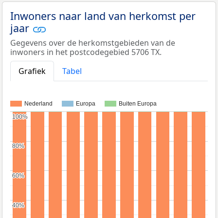
Inwoners naar land van herkomst per
jaar
Gegevens over de herkomstgebieden van de
inwoners in het postcodegebied 5706 TX.
Grafiek
Tabel
Nederland
Europa
Buiten Europa
100%
100%
80%
80%
60%
60%
40%
40%