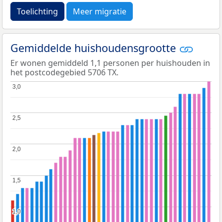
Toelichting
Meer migratie
Gemiddelde huishoudensgrootte
Er wonen gemiddeld 1,1 personen per huishouden in
het postcodegebied 5706 TX.
3,0
3,0
2,5
2,5
2,0
2,0
1,5
1,5
1,0
1,0