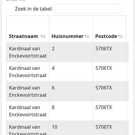
Zoek in de tabel:
Straatnaam
Huisnummer
Postcode
Wo
Straatnaam
Huisnummer
Postcode
Wo
Kardinaal van
2
5706TX
He
Enckevoirtstraat
Kardinaal van
4
5706TX
He
Enckevoirtstraat
Kardinaal van
6
5706TX
He
Enckevoirtstraat
Kardinaal van
8
5706TX
He
Enckevoirtstraat
Kardinaal van
10
5706TX
He
Enckevoirtstraat