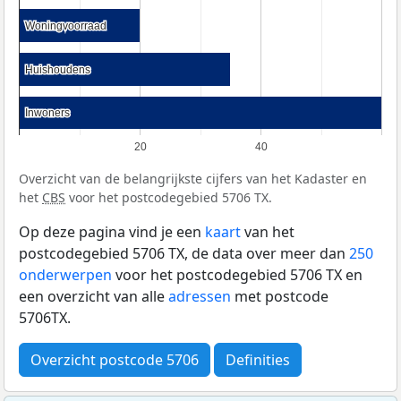
Woningvoorraad
Woningvoorraad
Huishoudens
Huishoudens
Inwoners
Inwoners
20
40
Overzicht van de belangrijkste cijfers van het Kadaster en
het
CBS
voor het postcodegebied 5706 TX.
Op deze pagina vind je een
kaart
van het
postcodegebied 5706 TX, de data over meer dan
250
onderwerpen
voor het postcodegebied 5706 TX en
een overzicht van alle
adressen
met postcode
5706TX.
Overzicht postcode 5706
Definities