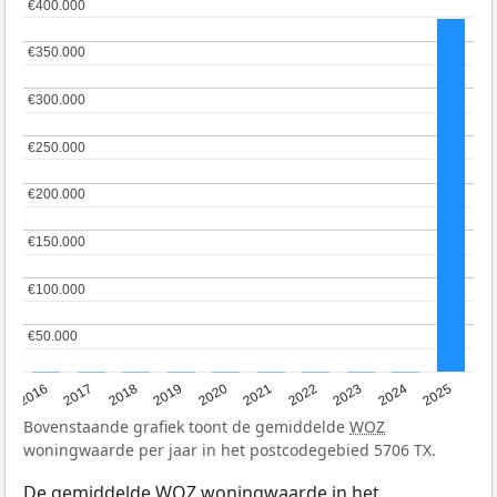
€400.000
€400.000
€350.000
€350.000
€300.000
€300.000
€250.000
€250.000
€200.000
€200.000
€150.000
€150.000
€100.000
€100.000
€50.000
€50.000
2016
2017
2018
2019
2020
2021
2022
2023
2024
2025
Bovenstaande grafiek toont de gemiddelde
WOZ
woningwaarde per jaar in het postcodegebied 5706 TX.
De gemiddelde
WOZ
woningwaarde in het