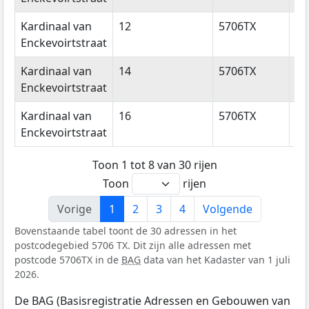
Kardinaal van
12
5706TX
He
Enckevoirtstraat
Kardinaal van
14
5706TX
He
Enckevoirtstraat
Kardinaal van
16
5706TX
He
Enckevoirtstraat
Toon 1 tot 8 van 30 rijen
Toon
rijen
Vorige
1
2
3
4
Volgende
Bovenstaande tabel toont de 30 adressen in het
postcodegebied 5706 TX. Dit zijn alle adressen met
postcode 5706TX in de
BAG
data van het Kadaster van 1 juli
2026.
De BAG (Basisregistratie Adressen en Gebouwen van