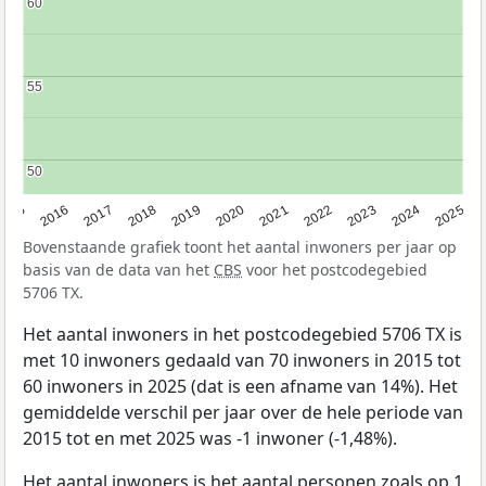
60
60
55
55
50
50
2015
2016
2017
2018
2019
2020
2021
2022
2023
2024
2025
Bovenstaande grafiek toont het aantal inwoners per jaar op
basis van de data van het
CBS
voor het postcodegebied
5706 TX.
Het aantal inwoners in het postcodegebied 5706 TX is
met 10 inwoners gedaald van 70 inwoners in 2015 tot
60 inwoners in 2025 (dat is een afname van 14%). Het
gemiddelde verschil per jaar over de hele periode van
2015 tot en met 2025 was -1 inwoner (-1,48%).
Het aantal inwoners is het aantal personen zoals op 1