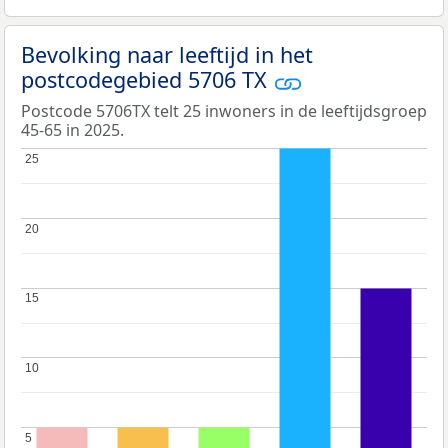
Bevolking naar leeftijd in het
postcodegebied 5706 TX
Postcode 5706TX telt 25 inwoners in de leeftijdsgroep
45-65 in 2025.
25
25
20
20
15
15
10
10
5
5