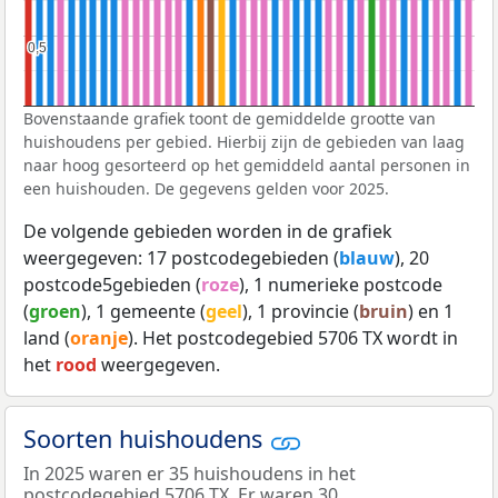
0,5
0,5
Bovenstaande grafiek toont de gemiddelde grootte van
huishoudens per gebied. Hierbij zijn de gebieden van laag
naar hoog gesorteerd op het gemiddeld aantal personen in
een huishouden. De gegevens gelden voor 2025.
De volgende gebieden worden in de grafiek
weergegeven: 17 postcodegebieden (
blauw
), 20
postcode5gebieden (
roze
), 1 numerieke postcode
(
groen
), 1 gemeente (
geel
), 1 provincie (
bruin
) en 1
land (
oranje
). Het postcodegebied 5706 TX wordt in
het
rood
weergegeven.
Soorten huishoudens
In 2025 waren er 35 huishoudens in het
postcodegebied 5706 TX. Er waren 30