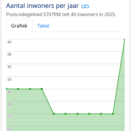
Aantal inwoners per jaar
Postcodegebied 5707RM telt 40 inwoners in 2025.
Grafiek
Tabel
40
40
38
38
35
35
33
33
30
30
28
28
25
25
23
23