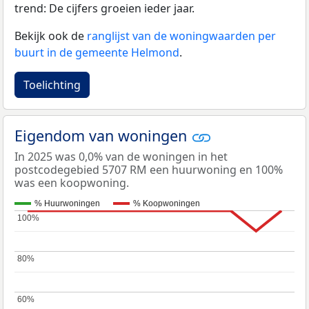
trend: De cijfers groeien ieder jaar.
Bekijk ook de
ranglijst van de woningwaarden per
buurt in de gemeente Helmond
.
Toelichting
Eigendom van woningen
In 2025 was 0,0% van de woningen in het
postcodegebied 5707 RM een huurwoning en 100%
was een koopwoning.
% Huurwoningen
% Koopwoningen
100%
100%
80%
80%
60%
60%