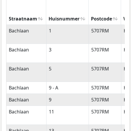
Straatnaam
Huisnummer
Postcode
Wo
Straatnaam
Huisnummer
Postcode
Wo
Bachlaan
1
5707RM
He
Bachlaan
3
5707RM
He
Bachlaan
5
5707RM
He
Bachlaan
9 - A
5707RM
He
Bachlaan
9
5707RM
He
Bachlaan
11
5707RM
He
Bachlaan
13
5707RM
He