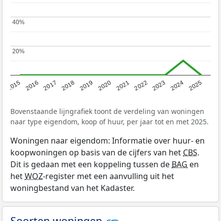
40%
40%
20%
20%
2019
2022
2025
2017
2020
2023
2015
2018
2021
2024
2016
Bovenstaande lijngrafiek toont de verdeling van woningen
naar type eigendom, koop of huur, per jaar tot en met 2025.
Woningen naar eigendom: Informatie over huur- en
koopwoningen op basis van de cijfers van het
CBS
.
Dit is gedaan met een koppeling tussen de
BAG
en
het
WOZ
-register met een aanvulling uit het
woningbestand van het Kadaster.
Soorten woningen