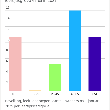
leeftijdsgroep 45-65 in 2025.
16
16
14
14
12
12
10
10
8
8
6
6
4
4
2
2
0-15
15-25
25-45
45-65
65+
Bevolking, leeftijdsgroepen: aantal inwoners op 1 januari
2025 per leeftijdscategorie.