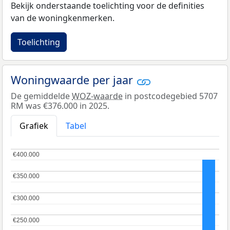
Bekijk onderstaande toelichting voor de definities
van de woningkenmerken.
Toelichting
Woningwaarde per jaar
De gemiddelde
WOZ-waarde
in postcodegebied 5707
RM was €376.000 in 2025.
Grafiek
Tabel
€400.000
€400.000
€350.000
€350.000
€300.000
€300.000
€250.000
€250.000