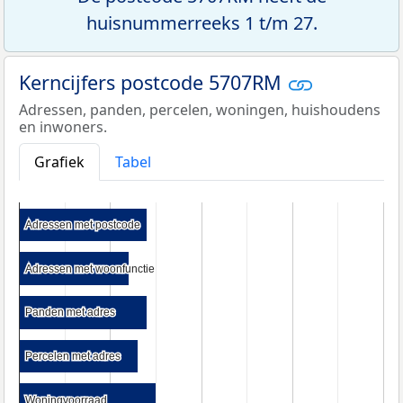
huisnummerreeks 1 t/m 27.
Kerncijfers postcode 5707RM
Adressen, panden, percelen, woningen, huishoudens
en inwoners.
Grafiek
Tabel
Adressen met postcode
Adressen met postcode
Adressen met woonfunctie
Adressen met woonfunctie
Panden met adres
Panden met adres
Percelen met adres
Percelen met adres
Woningvoorraad
Woningvoorraad