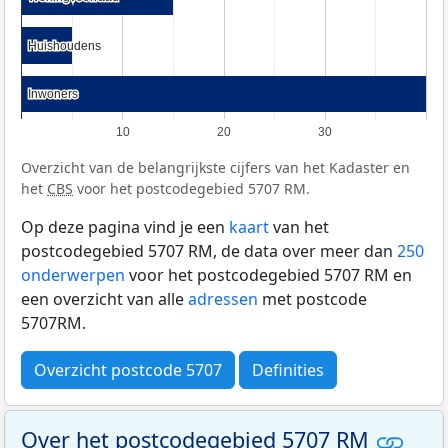
Huishoudens
Huishoudens
Inwoners
Inwoners
10
20
30
Overzicht van de belangrijkste cijfers van het Kadaster en
het
CBS
voor het postcodegebied 5707 RM.
Op deze pagina vind je een
kaart
van het
postcodegebied 5707 RM, de data over meer dan
250
onderwerpen
voor het postcodegebied 5707 RM en
een overzicht van alle
adressen
met postcode
5707RM.
Overzicht postcode 5707
Definities
Over het postcodegebied 5707 RM