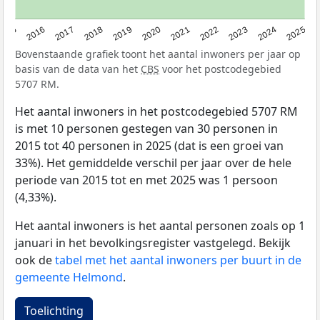
2015
2016
2017
2018
2019
2020
2021
2022
2023
2024
2025
Bovenstaande grafiek toont het aantal inwoners per jaar op
basis van de data van het
CBS
voor het postcodegebied
5707 RM.
Het aantal inwoners in het postcodegebied 5707 RM
is met 10 personen gestegen van 30 personen in
2015 tot 40 personen in 2025 (dat is een groei van
33%). Het gemiddelde verschil per jaar over de hele
periode van 2015 tot en met 2025 was 1 persoon
(4,33%).
Het aantal inwoners is het aantal personen zoals op 1
januari in het bevolkingsregister vastgelegd. Bekijk
ook de
tabel met het aantal inwoners per buurt in de
gemeente Helmond
.
Toelichting