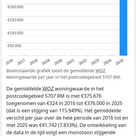
€200.000
€200.000
€150.000
€150.000
€100.000
€100.000
€50.000
€50.000
2016
2017
2018
2019
2020
2021
2022
2023
2024
2025
Bovenstaande grafiek toont de gemiddelde
WOZ
woningwaarde per jaar in het postcodegebied 5707 RM.
De gemiddelde
WOZ
woningwaarde in het
postcodegebied 5707 RM is met €375.676
toegenomen van €324 in 2016 tot €376.000 in 2025
(dat is een stijging van 115.949%). Het gemiddelde
verschil per jaar over de hele periode van 2016 tot en
met 2025 was €41.742 (7.833%). De ontwikkeling van
de data in de tijd volgt een monotoon stijgende