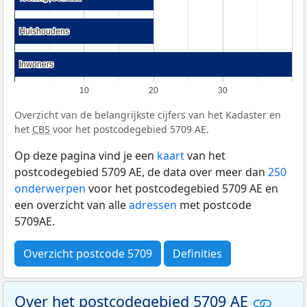
Huishoudens
Huishoudens
Inwoners
Inwoners
10
20
30
Overzicht van de belangrijkste cijfers van het Kadaster en
het
CBS
voor het postcodegebied 5709 AE.
Op deze pagina vind je een
kaart
van het
postcodegebied 5709 AE, de data over meer dan
250
onderwerpen
voor het postcodegebied 5709 AE en
een overzicht van alle
adressen
met postcode
5709AE.
Overzicht postcode 5709
Definities
Over het postcodegebied 5709 AE