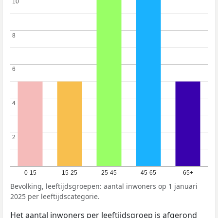
10
10
8
8
6
6
4
4
2
2
0-15
15-25
25-45
45-65
65+
Bevolking, leeftijdsgroepen: aantal inwoners op 1 januari
2025 per leeftijdscategorie.
Het aantal inwoners per leeftijdsgroep is afgerond