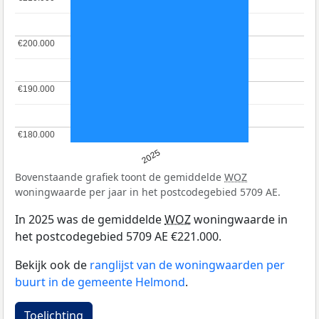
€200.000
€200.000
€190.000
€190.000
€180.000
€180.000
2025
Bovenstaande grafiek toont de gemiddelde
WOZ
woningwaarde per jaar in het postcodegebied 5709 AE.
In 2025 was de gemiddelde
WOZ
woningwaarde in
het postcodegebied 5709 AE €221.000.
Bekijk ook de
ranglijst van de woningwaarden per
buurt in de gemeente Helmond
.
Toelichting