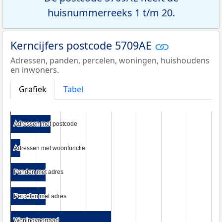
huisnummerreeks 1 t/m 20.
Kerncijfers postcode 5709AE
Adressen, panden, percelen, woningen, huishoudens
en inwoners.
Grafiek
Tabel
Adressen met postcode
Adressen met postcode
Adressen met woonfunctie
Adressen met woonfunctie
Panden met adres
Panden met adres
Percelen met adres
Percelen met adres
Woningvoorraad
Woningvoorraad