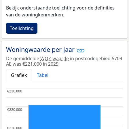
Bekijk onderstaande toelichting voor de definities
van de woningkenmerken.
Toelichting
Woningwaarde per jaar
De gemiddelde
WOZ-waarde
in postcodegebied 5709
AE was €221.000 in 2025.
Grafiek
Tabel
€230.000
€230.000
€220.000
€220.000
€210.000
€210.000