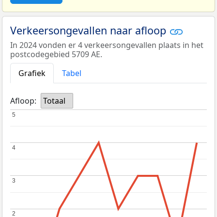
Verkeersongevallen naar afloop
In 2024 vonden er 4 verkeersongevallen plaats in het
postcodegebied 5709 AE.
Grafiek
Tabel
Afloop:
Totaal
5
5
4
4
3
3
2
2