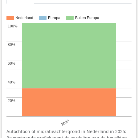
Nederland
Europa
Buiten Europa
100%
100%
80%
80%
60%
60%
40%
40%
20%
20%
2025
Autochtoon of migratieachtergrond in Nederland in 2025:
Bovenstaande grafiek toont de verdeling van de bevolking