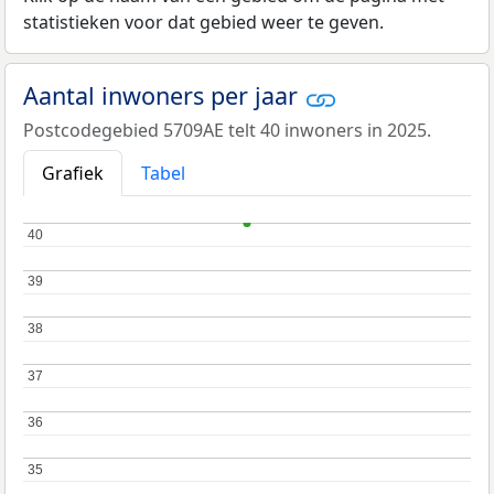
statistieken voor dat gebied weer te geven.
Aantal inwoners per jaar
Postcodegebied 5709AE telt 40 inwoners in 2025.
Grafiek
Tabel
40
40
39
39
38
38
37
37
36
36
35
35