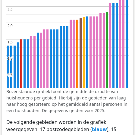
2,5
2,5
2,0
2,0
1,5
1,5
1,0
1,0
0,5
0,5
Bovenstaande grafiek toont de gemiddelde grootte van
huishoudens per gebied. Hierbij zijn de gebieden van laag
naar hoog gesorteerd op het gemiddeld aantal personen in
een huishouden. De gegevens gelden voor 2025.
De volgende gebieden worden in de grafiek
weergegeven: 17 postcodegebieden (
blauw
), 15