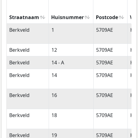
Straatnaam
Huisnummer
Postcode
Wo
Straatnaam
Huisnummer
Postcode
Wo
Berkveld
1
5709AE
He
Berkveld
12
5709AE
He
Berkveld
14 - A
5709AE
He
Berkveld
14
5709AE
He
Berkveld
16
5709AE
He
Berkveld
18
5709AE
He
Berkveld
19
5709AE
He