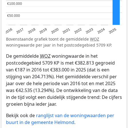
€100.000
€100.000
€50.000
€50.000
2016
2017
2018
2019
2020
2021
2022
2023
2024
2025
Bovenstaande grafiek toont de gemiddelde
WOZ
woningwaarde per jaar in het postcodegebied 5709 KP.
De gemiddelde
WOZ
woningwaarde in het
postcodegebied 5709 KP is met €382.813 gegroeid
van €187 in 2016 tot €383.000 in 2025 (dat is een
stijging van 204.713%). Het gemiddelde verschil per
jaar over de hele periode van 2016 tot en met 2025
was €42.535 (13.294%). De ontwikkeling van de data
in de tijd volgt een duidelijk stijgende trend: De cijfers
groeien bijna ieder jaar.
Bekijk ook de
ranglijst van de woningwaarden per
buurt in de gemeente Helmond
.