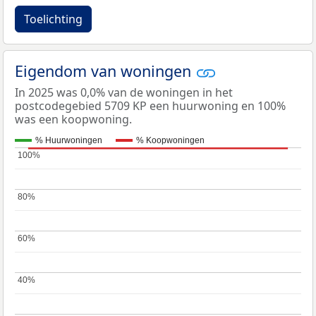
Toelichting
Eigendom van woningen
In 2025 was 0,0% van de woningen in het
postcodegebied 5709 KP een huurwoning en 100%
was een koopwoning.
% Huurwoningen
% Koopwoningen
100%
100%
80%
80%
60%
60%
40%
40%