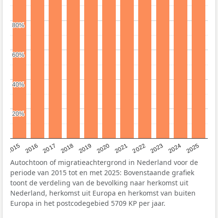
80%
80%
60%
60%
40%
40%
20%
20%
2019
2022
2017
2025
2020
2015
2023
2018
2021
2016
2024
Autochtoon of migratieachtergrond in Nederland voor de
periode van 2015 tot en met 2025: Bovenstaande grafiek
toont de verdeling van de bevolking naar herkomst uit
Nederland, herkomst uit Europa en herkomst van buiten
Europa in het postcodegebied 5709 KP per jaar.