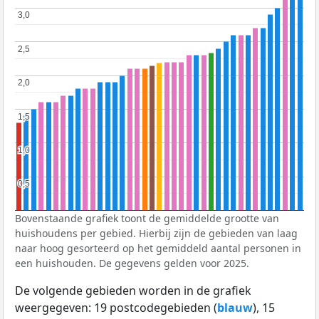
3,0
3,0
2,5
2,5
2,0
2,0
1,5
1,5
1,0
1,0
0,5
0,5
Bovenstaande grafiek toont de gemiddelde grootte van
huishoudens per gebied. Hierbij zijn de gebieden van laag
naar hoog gesorteerd op het gemiddeld aantal personen in
een huishouden. De gegevens gelden voor 2025.
De volgende gebieden worden in de grafiek
weergegeven: 19 postcodegebieden (
blauw
), 15