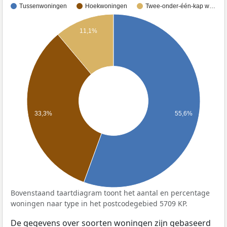
Tussenwoningen
Hoekwoningen
Twee-onder-één-kap w…
11,1%
33,3%
55,6%
Bovenstaand taartdiagram toont het aantal en percentage
woningen naar type in het postcodegebied 5709 KP.
De gegevens over soorten woningen zijn gebaseerd