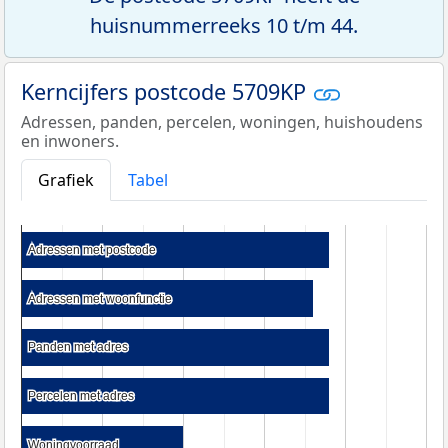
huisnummerreeks 10 t/m 44.
Kerncijfers postcode 5709KP
Adressen, panden, percelen, woningen, huishoudens
en inwoners.
Grafiek
Tabel
Adressen met postcode
Adressen met postcode
Adressen met woonfunctie
Adressen met woonfunctie
Panden met adres
Panden met adres
Percelen met adres
Percelen met adres
Woningvoorraad
Woningvoorraad