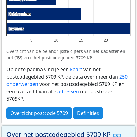
Huishoudens
Huishoudens
Inwoners
Inwoners
5
10
15
20
Overzicht van de belangrijkste cijfers van het Kadaster en
het
CBS
voor het postcodegebied 5709 KP.
Op deze pagina vind je een
kaart
van het
postcodegebied 5709 KP, de data over meer dan
250
onderwerpen
voor het postcodegebied 5709 KP en
een overzicht van alle
adressen
met postcode
5709KP.
Overzicht postcode 5709
Definities
Over het postcodegebied 5709 KP