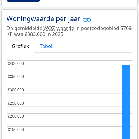
Woningwaarde per jaar
De gemiddelde
WOZ-waarde
in postcodegebied 5709
KP was €383.000 in 2025.
Grafiek
Tabel
€400.000
€400.000
€350.000
€350.000
€300.000
€300.000
€250.000
€250.000
€200.000
€200.000
€150.000
€150.000