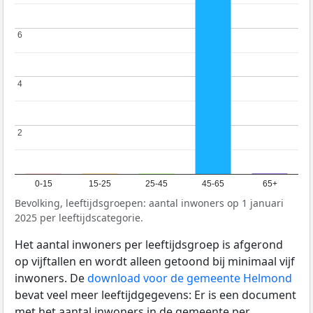
6
6
4
4
2
2
0-15
15-25
25-45
45-65
65+
Bevolking, leeftijdsgroepen: aantal inwoners op 1 januari
2025 per leeftijdscategorie.
Het aantal inwoners per leeftijdsgroep is afgerond
op vijftallen en wordt alleen getoond bij minimaal vijf
inwoners. De
download voor de gemeente Helmond
bevat veel meer leeftijdgegevens: Er is een document
met het aantal inwoners in de gemeente per