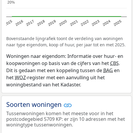
20%
20%
2019
2022
2025
2017
2020
2023
2015
2018
2021
2024
2016
Bovenstaande lijngrafiek toont de verdeling van woningen
naar type eigendom, koop of huur, per jaar tot en met 2025.
Woningen naar eigendom: Informatie over huur- en
koopwoningen op basis van de cijfers van het
CBS
.
Dit is gedaan met een koppeling tussen de
BAG
en
het
WOZ
-register met een aanvulling uit het
woningbestand van het Kadaster.
Soorten woningen
Tussenwoningen komen het meeste voor in het
postcodegebied 5709 KP: er zijn 10 adressen met het
woningtype tussenwoningen.