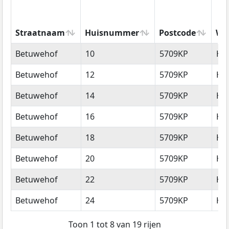
Straatnaam
Huisnummer
Postcode
Wo
Straatnaam
Huisnummer
Postcode
Wo
Betuwehof
10
5709KP
He
Betuwehof
12
5709KP
He
Betuwehof
14
5709KP
He
Betuwehof
16
5709KP
He
Betuwehof
18
5709KP
He
Betuwehof
20
5709KP
He
Betuwehof
22
5709KP
He
Betuwehof
24
5709KP
He
Toon 1 tot 8 van 19 rijen