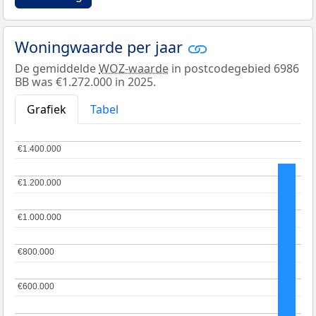
Woningwaarde per jaar
De gemiddelde
WOZ-waarde
in postcodegebied 6986
BB was €1.272.000 in 2025.
Grafiek
Tabel
€1.400.000
€1.400.000
€1.200.000
€1.200.000
€1.000.000
€1.000.000
€800.000
€800.000
€600.000
€600.000