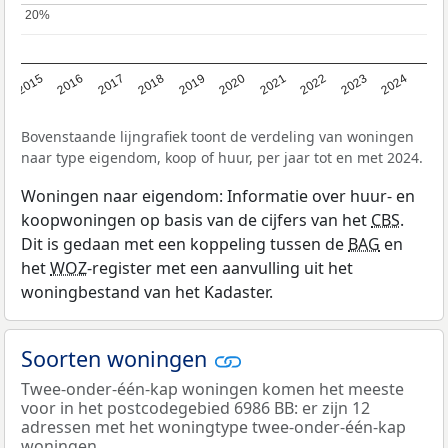
20%
20%
2015
2016
2017
2018
2019
2020
2021
2022
2023
2024
Bovenstaande lijngrafiek toont de verdeling van woningen
naar type eigendom, koop of huur, per jaar tot en met 2024.
Woningen naar eigendom: Informatie over huur- en
koopwoningen op basis van de cijfers van het
CBS
.
Dit is gedaan met een koppeling tussen de
BAG
en
het
WOZ
-register met een aanvulling uit het
woningbestand van het Kadaster.
Soorten woningen
Twee-onder-één-kap woningen komen het meeste
voor in het postcodegebied 6986 BB: er zijn 12
adressen met het woningtype twee-onder-één-kap
woningen.