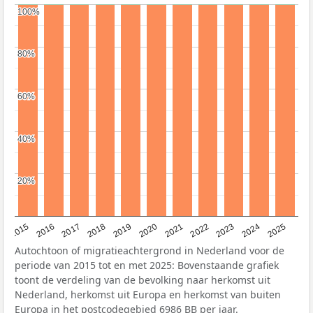
100%
100%
80%
80%
60%
60%
40%
40%
20%
20%
2019
2022
2017
2025
2020
2015
2023
2018
2021
2016
2024
Autochtoon of migratieachtergrond in Nederland voor de
periode van 2015 tot en met 2025: Bovenstaande grafiek
toont de verdeling van de bevolking naar herkomst uit
Nederland, herkomst uit Europa en herkomst van buiten
Europa in het postcodegebied 6986 BB per jaar.