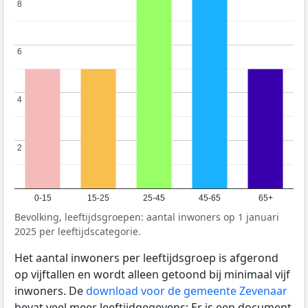
8
8
6
6
4
4
2
2
0-15
15-25
25-45
45-65
65+
Bevolking, leeftijdsgroepen: aantal inwoners op 1 januari
2025 per leeftijdscategorie.
Het aantal inwoners per leeftijdsgroep is afgerond
op vijftallen en wordt alleen getoond bij minimaal vijf
inwoners. De
download voor de gemeente Zevenaar
bevat veel meer leeftijdgegevens: Er is een document