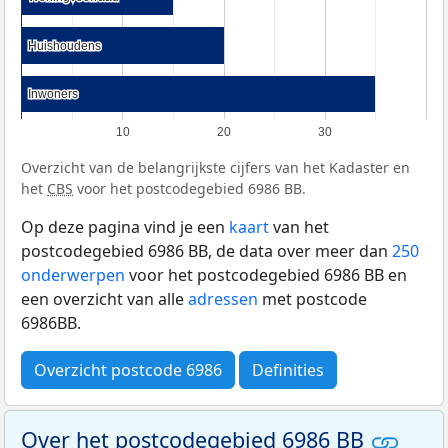
Huishoudens
Huishoudens
Inwoners
Inwoners
10
20
30
Overzicht van de belangrijkste cijfers van het Kadaster en
het
CBS
voor het postcodegebied 6986 BB.
Op deze pagina vind je een
kaart
van het
postcodegebied 6986 BB, de data over meer dan
250
onderwerpen
voor het postcodegebied 6986 BB en
een overzicht van alle
adressen
met postcode
6986BB.
Overzicht postcode 6986
Definities
Over het postcodegebied 6986 BB