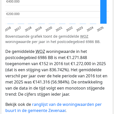
€400.000
€400.000
€200.000
€200.000
2016
2017
2018
2019
2020
2021
2022
2023
2024
2025
Bovenstaande grafiek toont de gemiddelde
WOZ
woningwaarde per jaar in het postcodegebied 6986 BB.
De gemiddelde
WOZ
woningwaarde in het
postcodegebied 6986 BB is met €1.271.848
toegenomen van €152 in 2016 tot €1.272.000 in 2025
(dat is een stijging van 836.742%). Het gemiddelde
verschil per jaar over de hele periode van 2016 tot en
met 2025 was €141.316 (56.984%). De ontwikkeling
van de data in de tijd volgt een monotoon stijgende
trend: De cijfers stijgen ieder jaar.
Bekijk ook de
ranglijst van de woningwaarden per
buurt in de gemeente Zevenaar
.