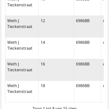
Tieckenstraat
Weth J
12
6986BB
An
Tieckenstraat
Weth J
14
6986BB
An
Tieckenstraat
Weth J
16
6986BB
An
Tieckenstraat
Weth J
18
6986BB
An
Tieckenstraat
Toon 1 tot 8 van 15 rijen