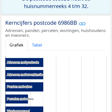
huisnummerreeks 4 t/m 32.
Kerncijfers postcode 6986BB
Adressen, panden, percelen, woningen, huishoudens
en inwoners.
Grafiek
Tabel
Adressen met postcode
Adressen met postcode
Adressen met woonfunctie
Adressen met woonfunctie
Panden met adres
Panden met adres
Percelen met adres
Percelen met adres
Woningvoorraad
Woningvoorraad