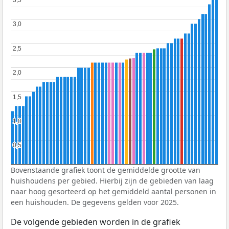
3,0
3,0
2,5
2,5
2,0
2,0
1,5
1,5
1,0
1,0
0,5
0,5
Bovenstaande grafiek toont de gemiddelde grootte van
huishoudens per gebied. Hierbij zijn de gebieden van laag
naar hoog gesorteerd op het gemiddeld aantal personen in
een huishouden. De gegevens gelden voor 2025.
De volgende gebieden worden in de grafiek