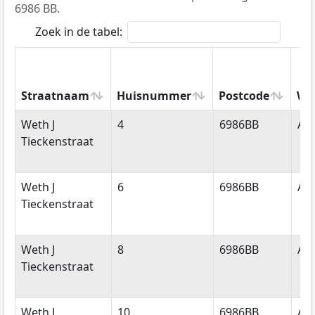
6986 BB.
Zoek in de tabel:
Straatnaam
Huisnummer
Postcode
Wo
Straatnaam
Huisnummer
Postcode
Wo
Weth J
4
6986BB
An
Tieckenstraat
Weth J
6
6986BB
An
Tieckenstraat
Weth J
8
6986BB
An
Tieckenstraat
Weth J
10
6986BB
An