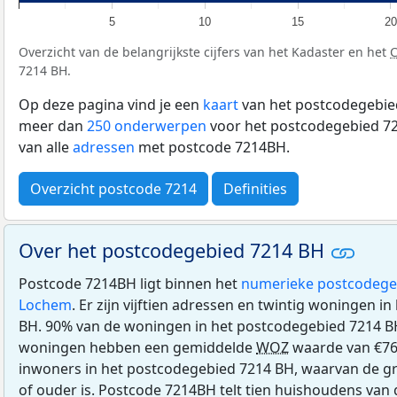
5
10
15
20
Overzicht van de belangrijkste cijfers van het Kadaster en het
7214 BH.
Op deze pagina vind je een
kaart
van het postcodegebied
meer dan
250 onderwerpen
voor het postcodegebied 72
van alle
adressen
met postcode 7214BH.
Overzicht postcode 7214
Definities
Over het postcodegebied 7214 BH
Postcode 7214BH ligt binnen het
numerieke postcodege
Lochem
. Er zijn vijftien adressen en twintig woningen 
BH. 90% van de woningen in het postcodegebied 7214 B
woningen hebben een gemiddelde
WOZ
waarde van €76
inwoners in het postcodegebied 7214 BH, waarvan de gr
of ouder is. Postcode 7214BH telt tien huishoudens van