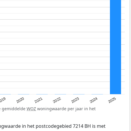
019
2024
2021
2023
2020
2025
2022
de gemiddelde
WOZ
woningwaarde per jaar in het
gwaarde in het postcodegebied 7214 BH is met