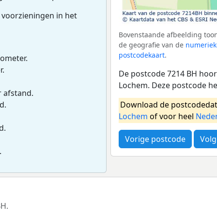
 voorzieningen in het
Bovenstaande afbeelding toon
de geografie van de
numeriek
postcodekaart
.
lometer.
r.
De postcode 7214 BH hoort
Lochem. Deze postcode he
r afstand.
Download de postcodedat
d.
Lochem
of voor heel
Nede
d.
Vorige postcode
Volg
.
BH.