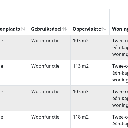
onplaats
Gebruiksdoel
Oppervlakte
Wonin
onplaats
Gebruiksdoel
Oppervlakte
Wonin
se
Woonfunctie
103 m2
Twee-o
één-ka
wonin
se
Woonfunctie
113 m2
Twee-o
één-ka
wonin
se
Woonfunctie
103 m2
Twee-o
één-ka
wonin
se
Woonfunctie
118 m2
Twee-o
één-ka