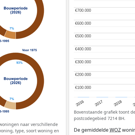
€700.000
€700.000
€600.000
€600.000
€500.000
€500.000
€400.000
€400.000
€300.000
€300.000
€200.000
€200.000
€100.000
€100.000
2
2016
2018
2017
Bovenstaande grafiek toont 
postcodegebied 7214 BH.
woningen naar verschillende
De gemiddelde
WOZ
wonin
ning, type, soort woning en