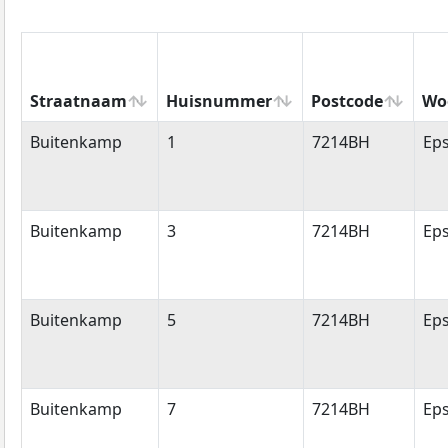
Straatnaam
Huisnummer
Postcode
Wo
Straatnaam
Huisnummer
Postcode
Wo
Buitenkamp
1
7214BH
Ep
Buitenkamp
3
7214BH
Ep
Buitenkamp
5
7214BH
Ep
Buitenkamp
7
7214BH
Ep