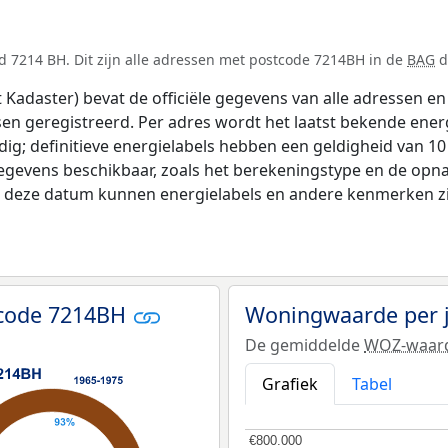
d 7214 BH. Dit zijn alle adressen met postcode 7214BH in de
BAG
d
adaster) bevat de officiële gegevens van alle adressen en 
tsen geregistreerd. Per adres wordt het laatst bekende ener
ldig; definitieve energielabels hebben een geldigheid van 1
egevens beschikbaar, zoals het berekeningstype en de opn
na deze datum kunnen energielabels en andere kenmerken zij
tcode 7214BH
Woningwaarde per 
De gemiddelde
WOZ-waar
Grafiek
Tabel
€800.000
€800.000