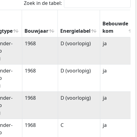
Zoek in de tabel:
Bebouwde
gtype
Bouwjaar
Energielabel
kom
gtype
Bouwjaar
Energielabel
Bebouwde
nder-
1968
D (voorlopig)
ja
kom
p
g
nder-
1968
D (voorlopig)
ja
p
g
nder-
1968
D (voorlopig)
ja
p
g
nder-
1968
C
ja
p