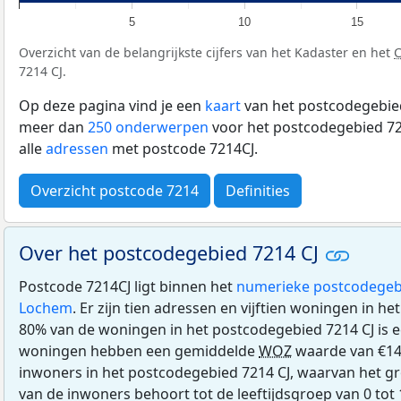
5
10
15
Overzicht van de belangrijkste cijfers van het Kadaster en het
7214 CJ.
Op deze pagina vind je een
kaart
van het postcodegebied
meer dan
250 onderwerpen
voor het postcodegebied 721
alle
adressen
met postcode 7214CJ.
Overzicht postcode 7214
Definities
Over het postcodegebied 7214 CJ
Postcode 7214CJ ligt binnen het
numerieke postcodegeb
Lochem
. Er zijn tien adressen en vijftien woningen in h
80% van de woningen in het postcodegebied 7214 CJ is 
woningen hebben een gemiddelde
WOZ
waarde van €14
inwoners in het postcodegebied 7214 CJ, waarvan het gr
van de inwoners behoort tot de leeftijdsgroep van 0 tot 