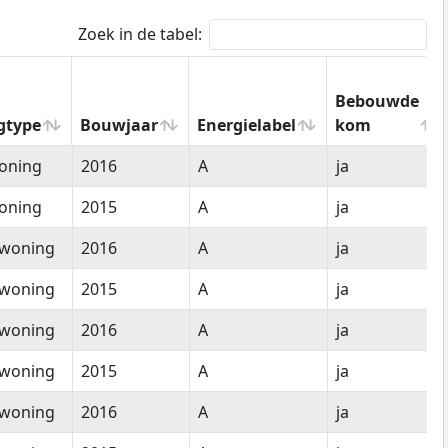
Zoek in de tabel:
Bebouwde
gtype
Bouwjaar
Energielabel
kom
gtype
Bouwjaar
Energielabel
Bebouwde
oning
2016
A
ja
kom
oning
2015
A
ja
woning
2016
A
ja
woning
2015
A
ja
woning
2016
A
ja
woning
2015
A
ja
woning
2016
A
ja