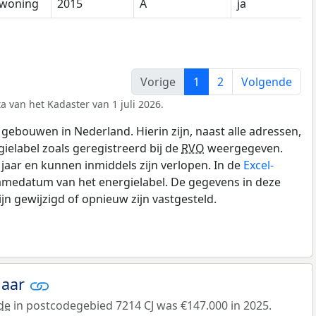
woning
2015
A
ja
Vorige
1
2
Volgende
a van het Kadaster van 1 juli 2026.
gebouwen in Nederland. Hierin zijn, naast alle adressen,
gielabel zoals geregistreerd bij de
RVO
weergegeven.
0 jaar en kunnen inmiddels zijn verlopen. In de
Excel-
amedatum van het energielabel. De gegevens in deze
n gewijzigd of opnieuw zijn vastgesteld.
jaar
de
in postcodegebied 7214 CJ was €147.000 in 2025.