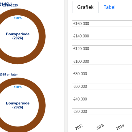
Grafiek
Tabel
€160.000
€160.000
€140.000
€140.000
€120.000
€120.000
€100.000
€100.000
€80.000
€80.000
€60.000
€60.000
€40.000
€40.000
€20.000
€20.000
2017
2019
2018