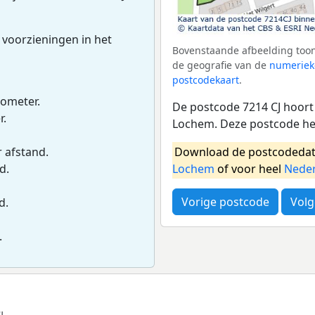
 voorzieningen in het
Bovenstaande afbeelding toont
de geografie van de
numeriek
postcodekaart
.
lometer.
De postcode 7214 CJ hoort 
r.
Lochem. Deze postcode he
Download de postcodedat
r afstand.
Lochem
of voor heel
Nede
d.
Vorige postcode
Volg
d.
.