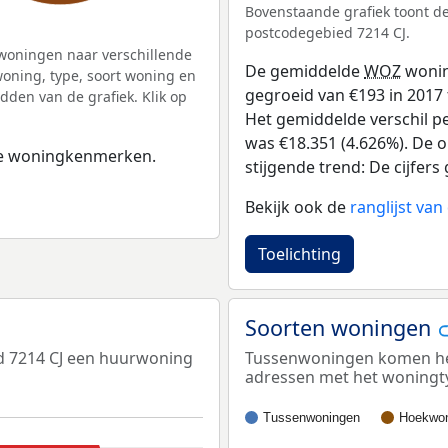
Bovenstaande grafiek toont 
postcodegebied 7214 CJ.
woningen naar verschillende
De gemiddelde
WOZ
wonin
ning, type, soort woning en
gegroeid van €193 in 2017 t
dden van de grafiek. Klik op
Het gemiddelde verschil pe
was €18.351 (4.626%). De on
 de woningkenmerken.
stijgende trend: De cijfers 
Bekijk ook de
ranglijst v
Toelichting
Soorten woningen
d 7214 CJ een huurwoning
Tussenwoningen komen het 
adressen met het woningt
Tussenwoningen
Hoekwon