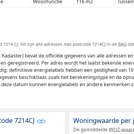
se
Woonfunctie
116 m2
Tussen
 7214 CJ. Dit zijn alle adressen met postcode 7214CJ in de
BAG
dat
adaster) bevat de officiële gegevens van alle adressen en 
tsen geregistreerd. Per adres wordt het laatst bekende ener
ldig; definitieve energielabels hebben een geldigheid van 1
egevens beschikbaar, zoals het berekeningstype en de opn
na deze datum kunnen energielabels en andere kenmerken zij
code 7214CJ
Woningwaarde per 
De gemiddelde
WOZ-waar