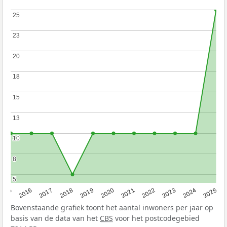
25
25
23
23
20
20
18
18
15
15
13
13
10
10
8
8
5
5
2015
2016
2017
2018
2019
2020
2021
2022
2023
2024
2025
Bovenstaande grafiek toont het aantal inwoners per jaar op
basis van de data van het
CBS
voor het postcodegebied