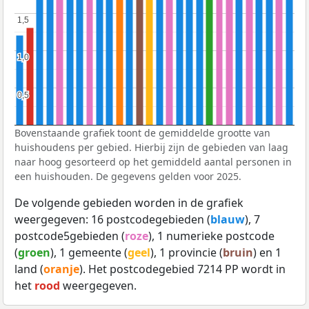
1,5
1,5
1,0
1,0
0,5
0,5
Bovenstaande grafiek toont de gemiddelde grootte van
huishoudens per gebied. Hierbij zijn de gebieden van laag
naar hoog gesorteerd op het gemiddeld aantal personen in
een huishouden. De gegevens gelden voor 2025.
De volgende gebieden worden in de grafiek
weergegeven: 16 postcodegebieden (
blauw
), 7
postcode5gebieden (
roze
), 1 numerieke postcode
(
groen
), 1 gemeente (
geel
), 1 provincie (
bruin
) en 1
land (
oranje
). Het postcodegebied 7214 PP wordt in
het
rood
weergegeven.