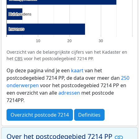
Huishoudens
Huishoudens
Inwoners
Inwoners
10
20
30
Overzicht van de belangrijkste cijfers van het Kadaster en
het
CBS
voor het postcodegebied 7214 PP.
Op deze pagina vind je een
kaart
van het
postcodegebied 7214 PP, de data over meer dan
250
onderwerpen
voor het postcodegebied 7214 PP en
een overzicht van alle
adressen
met postcode
7214PP.
Overzicht postcode 7214
Definities
Over het postcodegebied 7214 PP