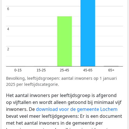
6
6
4
4
2
2
0-15
15-25
25-45
45-65
65+
Bevolking, leeftijdsgroepen: aantal inwoners op 1 januari
2025 per leeftijdscategorie.
Het aantal inwoners per leeftijdsgroep is afgerond
op vijftallen en wordt alleen getoond bij minimaal vijf
inwoners. De
download voor de gemeente Lochem
bevat veel meer leeftijdgegevens: Er is een document
met het aantal inwoners in de gemeente per