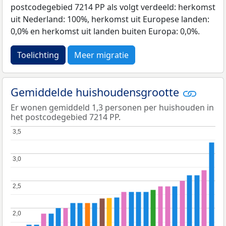
postcodegebied 7214 PP als volgt verdeeld: herkomst
uit Nederland: 100%, herkomst uit Europese landen:
0,0% en herkomst uit landen buiten Europa: 0,0%.
Toelichting
Meer migratie
Gemiddelde huishoudensgrootte
Er wonen gemiddeld 1,3 personen per huishouden in
het postcodegebied 7214 PP.
3,5
3,5
3,0
3,0
2,5
2,5
2,0
2,0