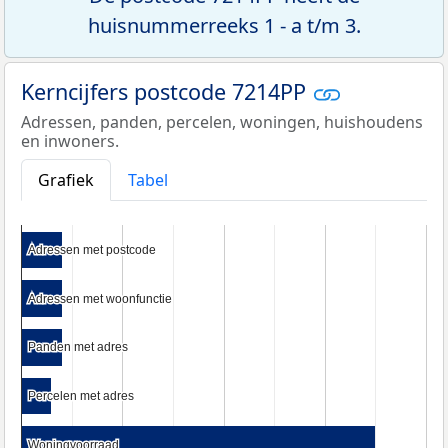
huisnummerreeks 1 - a t/m 3.
Kerncijfers postcode 7214PP
Adressen, panden, percelen, woningen, huishoudens
en inwoners.
Grafiek
Tabel
Adressen met postcode
Adressen met postcode
Adressen met woonfunctie
Adressen met woonfunctie
Panden met adres
Panden met adres
Percelen met adres
Percelen met adres
Woningvoorraad
Woningvoorraad