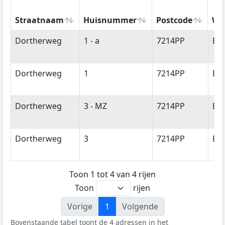
Straatnaam
Huisnummer
Postcode
Wo
Straatnaam
Huisnummer
Postcode
Wo
Dortherweg
1 - a
7214PP
Ep
Dortherweg
1
7214PP
Ep
Dortherweg
3 - MZ
7214PP
Ep
Dortherweg
3
7214PP
Ep
Toon 1 tot 4 van 4 rijen
Toon
rijen
Vorige
1
Volgende
Bovenstaande tabel toont de 4 adressen in het