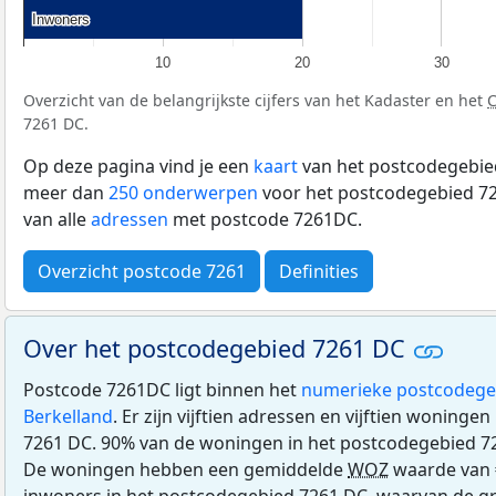
Inwoners
Inwoners
10
20
30
Overzicht van de belangrijkste cijfers van het Kadaster en het
7261 DC.
Op deze pagina vind je een
kaart
van het postcodegebied
meer dan
250 onderwerpen
voor het postcodegebied 72
van alle
adressen
met postcode 7261DC.
Overzicht postcode 7261
Definities
Over het postcodegebied 7261 DC
Postcode 7261DC ligt binnen het
numerieke postcodege
Berkelland
. Er zijn vijftien adressen en vijftien woninge
7261 DC. 90% van de woningen in het postcodegebied 7
De woningen hebben een gemiddelde
WOZ
waarde van 
inwoners in het postcodegebied 7261 DC, waarvan de gr