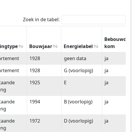
Zoek in de tabel:
Bebouwde
ingtype
Bouwjaar
Energielabel
kom
ingtype
Bouwjaar
Energielabel
Bebouwde
artement
1928
geen data
ja
kom
artement
1928
G (voorlopig)
ja
staande
1925
E
ja
ing
staande
1994
B (voorlopig)
ja
ing
staande
1972
D (voorlopig)
ja
ing