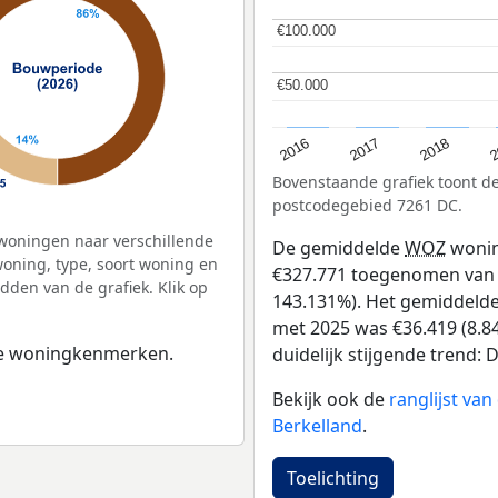
€100.000
€100.000
€50.000
€50.000
2
2016
2018
2017
Bovenstaande grafiek toont 
postcodegebied 7261 DC.
woningen naar verschillende
De gemiddelde
WOZ
wonin
ning, type, soort woning en
€327.771 toegenomen van €2
dden van de grafiek. Klik op
143.131%). Het gemiddelde 
met 2025 was €36.419 (8.84
 de woningkenmerken.
duidelijk stijgende trend: D
Bekijk ook de
ranglijst va
Berkelland
.
Toelichting