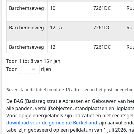
Barchemseweg
10
7261DC
Ru
Barchemseweg
12 - a
7261DC
Ru
Barchemseweg
12
7261DC
Ru
Toon 1 tot 8 van 15 rijen
Toon
rijen
Bovenstaande tabel toont de 15 adressen in het postcodegebie
De BAG (Basisregistratie Adressen en Gebouwen van het K
alle panden, verblijfsobjecten, standplaatsen en ligplaa
Voorlopige energielabels zijn indicatief en niet rechtsge
download voor de gemeente Berkelland
zijn aanvullend
tabel zijn gebaseerd op een peildatum van 1 juli 2026, 