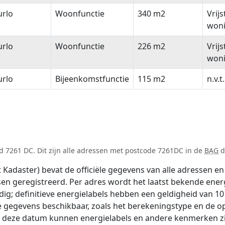
urlo
Woonfunctie
340 m2
Vrij
won
urlo
Woonfunctie
226 m2
Vrij
won
urlo
Bijeenkomstfunctie
115 m2
n.v.t.
d 7261 DC. Dit zijn alle adressen met postcode 7261DC in de
BAG
d
adaster) bevat de officiële gegevens van alle adressen en 
tsen geregistreerd. Per adres wordt het laatst bekende ener
ldig; definitieve energielabels hebben een geldigheid van 1
e gegevens beschikbaar, zoals het berekeningstype en de 
na deze datum kunnen energielabels en andere kenmerken zij