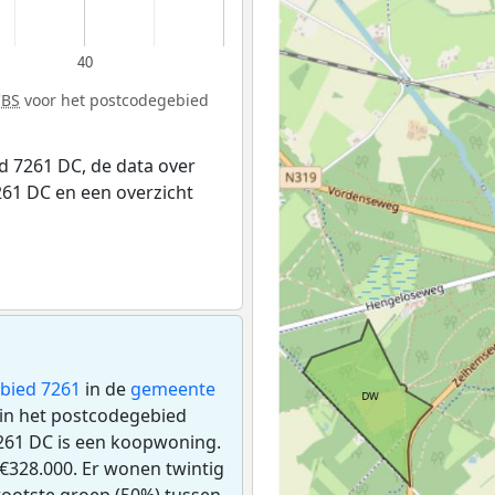
40
CBS
voor het postcodegebied
 7261 DC, de data over
61 DC en een overzicht
bied 7261
in de
gemeente
n in het postcodegebied
261 DC is een koopwoning.
€328.000. Er wonen twintig
ootste groep (50%) tussen