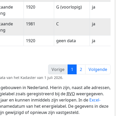
staande
1920
G (voorlopig)
ja
ing
staande
1981
C
ja
ing
1920
geen data
ja
Vorige
1
2
Volgende
ata van het Kadaster van 1 juli 2026.
gebouwen in Nederland. Hierin zijn, naast alle adressen,
gielabel zoals geregistreerd bij de
RVO
weergegeven.
0 jaar en kunnen inmiddels zijn verlopen. In de
Excel-
opnamedatum van het energielabel. De gegevens in deze
n gewijzigd of opnieuw zijn vastgesteld.