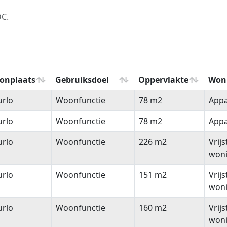
DC.
onplaats
Gebruiksdoel
Oppervlakte
Won
onplaats
Gebruiksdoel
Oppervlakte
Won
urlo
Woonfunctie
78 m2
App
urlo
Woonfunctie
78 m2
App
urlo
Woonfunctie
226 m2
Vrij
won
urlo
Woonfunctie
151 m2
Vrij
won
urlo
Woonfunctie
160 m2
Vrij
won