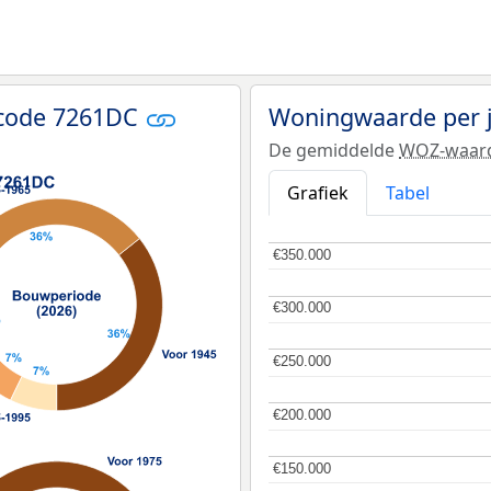
tcode 7261DC
Woningwaarde per 
De gemiddelde
WOZ-waar
Grafiek
Tabel
€350.000
€350.000
€300.000
€300.000
€250.000
€250.000
€200.000
€200.000
€150.000
€150.000