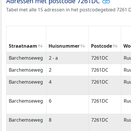
Adressen met postcode 7261DC
Tabel met alle 15 adressen in het postcodegebied 7261 
Straatnaam
Huisnummer
Postcode
Wo
Straatnaam
Huisnummer
Postcode
Wo
Barchemseweg
2 - a
7261DC
Ru
Barchemseweg
2
7261DC
Ru
Barchemseweg
4
7261DC
Ru
Barchemseweg
6
7261DC
Ru
Barchemseweg
8
7261DC
Ru