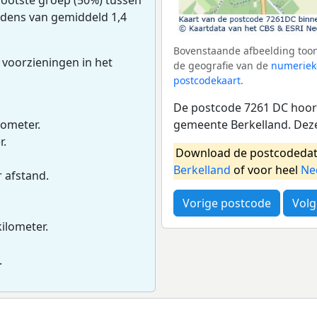
oudens van gemiddeld 1,4
Bovenstaande afbeelding toon
 voorzieningen in het
de geografie van de
numeriek
postcodekaart
.
De postcode 7261 DC hoort
gemeente Berkelland. Deze
lometer.
r.
Download de postcodedat
Berkelland
of voor heel
Ne
r afstand.
Vorige postcode
Volg
kilometer.
.