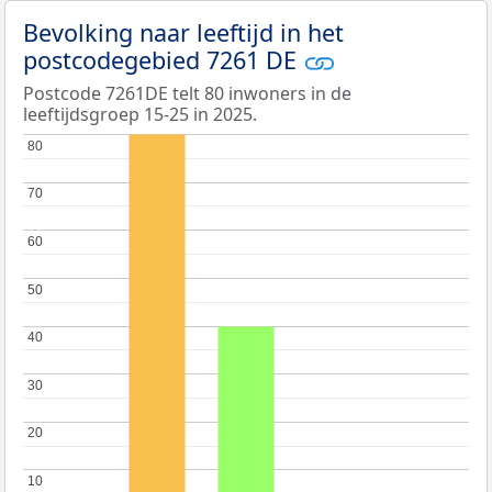
Bevolking naar leeftijd in het
postcodegebied 7261 DE
Postcode 7261DE telt 80 inwoners in de
leeftijdsgroep 15-25 in 2025.
80
80
70
70
60
60
50
50
40
40
30
30
20
20
10
10