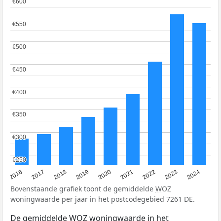
€600
€600
€550
€550
€500
€500
€450
€450
€400
€400
€350
€350
€300
€300
€250
€250
2016
2017
2018
2019
2020
2021
2022
2023
2024
Bovenstaande grafiek toont de gemiddelde
WOZ
woningwaarde per jaar in het postcodegebied 7261 DE.
De gemiddelde
WOZ
woningwaarde in het