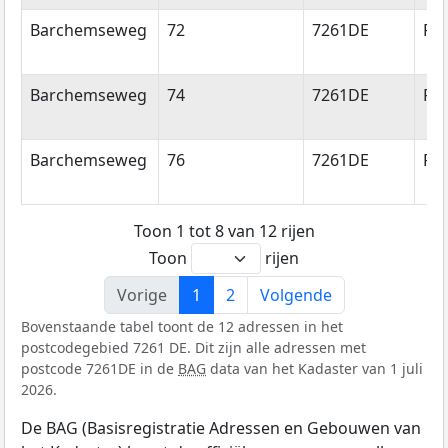
Barchemseweg
72
7261DE
Ru
Barchemseweg
74
7261DE
Ru
Barchemseweg
76
7261DE
Ru
Toon 1 tot 8 van 12 rijen
Toon
rijen
Vorige
1
2
Volgende
Bovenstaande tabel toont de 12 adressen in het
postcodegebied 7261 DE. Dit zijn alle adressen met
postcode 7261DE in de
BAG
data van het Kadaster van 1 juli
2026.
De BAG (Basisregistratie Adressen en Gebouwen van