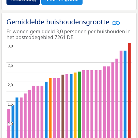
Gemiddelde huishoudensgrootte
Er wonen gemiddeld 3,0 personen per huishouden in
het postcodegebied 7261 DE.
3,0
3,0
2,5
2,5
2,0
2,0
1,5
1,5
1,0
1,0