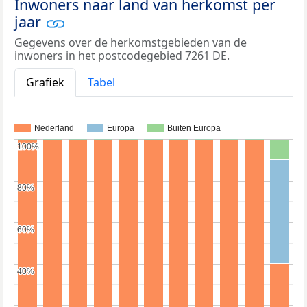
Inwoners naar land van herkomst per
jaar
Gegevens over de herkomstgebieden van de
inwoners in het postcodegebied 7261 DE.
Grafiek
Tabel
Nederland
Europa
Buiten Europa
100%
100%
80%
80%
60%
60%
40%
40%