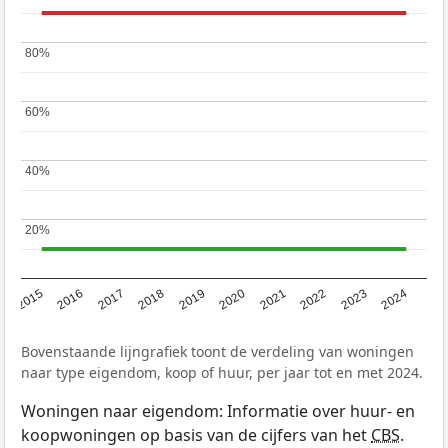
80%
80%
60%
60%
40%
40%
20%
20%
2015
2016
2017
2018
2019
2020
2021
2022
2023
2024
Bovenstaande lijngrafiek toont de verdeling van woningen
naar type eigendom, koop of huur, per jaar tot en met 2024.
Woningen naar eigendom: Informatie over huur- en
koopwoningen op basis van de cijfers van het
CBS
.