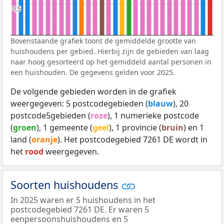
0,5
0,5
Bovenstaande grafiek toont de gemiddelde grootte van
huishoudens per gebied. Hierbij zijn de gebieden van laag
naar hoog gesorteerd op het gemiddeld aantal personen in
een huishouden. De gegevens gelden voor 2025.
De volgende gebieden worden in de grafiek
weergegeven: 5 postcodegebieden (
blauw
), 20
postcode5gebieden (
roze
), 1 numerieke postcode
(
groen
), 1 gemeente (
geel
), 1 provincie (
bruin
) en 1
land (
oranje
). Het postcodegebied 7261 DE wordt in
het
rood
weergegeven.
Soorten huishoudens
In 2025 waren er 5 huishoudens in het
postcodegebied 7261 DE. Er waren 5
eenpersoonshuishoudens en 5