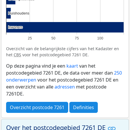
Huishoudens
Huishoudens
Inwoners
Inwoners
25
50
75
100
Overzicht van de belangrijkste cijfers van het Kadaster en
het
CBS
voor het postcodegebied 7261 DE.
Op deze pagina vind je een
kaart
van het
postcodegebied 7261 DE, de data over meer dan
250
onderwerpen
voor het postcodegebied 7261 DE en
een overzicht van alle
adressen
met postcode
7261DE.
Overzicht postcode 7261
Definities
Over het postcodegebied 7261 DE