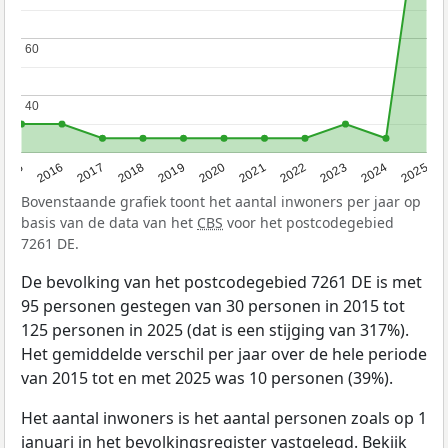
60
60
40
40
2015
2016
2017
2018
2019
2020
2021
2022
2023
2024
2025
Bovenstaande grafiek toont het aantal inwoners per jaar op
basis van de data van het
CBS
voor het postcodegebied
7261 DE.
De bevolking van het postcodegebied 7261 DE is met
95 personen gestegen van 30 personen in 2015 tot
125 personen in 2025 (dat is een stijging van 317%).
Het gemiddelde verschil per jaar over de hele periode
van 2015 tot en met 2025 was 10 personen (39%).
Het aantal inwoners is het aantal personen zoals op 1
januari in het bevolkingsregister vastgelegd. Bekijk