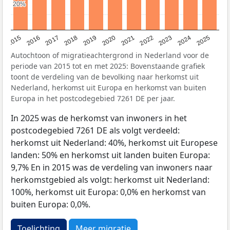
20%
20%
2019
2022
2017
2025
2020
2015
2023
2018
2021
2016
2024
Autochtoon of migratieachtergrond in Nederland voor de
periode van 2015 tot en met 2025: Bovenstaande grafiek
toont de verdeling van de bevolking naar herkomst uit
Nederland, herkomst uit Europa en herkomst van buiten
Europa in het postcodegebied 7261 DE per jaar.
In 2025 was de herkomst van inwoners in het
postcodegebied 7261 DE als volgt verdeeld:
herkomst uit Nederland: 40%, herkomst uit Europese
landen: 50% en herkomst uit landen buiten Europa:
9,7% En in 2015 was de verdeling van inwoners naar
herkomstgebied als volgt: herkomst uit Nederland:
100%, herkomst uit Europa: 0,0% en herkomst van
buiten Europa: 0,0%.
Toelichting
Meer migratie