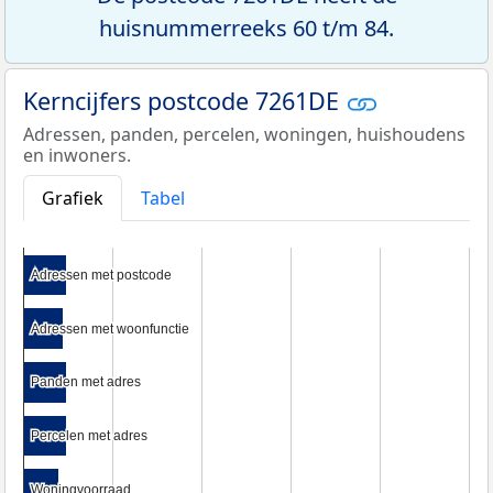
huisnummerreeks 60 t/m 84.
Kerncijfers postcode 7261DE
Adressen, panden, percelen, woningen, huishoudens
en inwoners.
Grafiek
Tabel
Adressen met postcode
Adressen met postcode
Adressen met woonfunctie
Adressen met woonfunctie
Panden met adres
Panden met adres
Percelen met adres
Percelen met adres
Woningvoorraad
Woningvoorraad