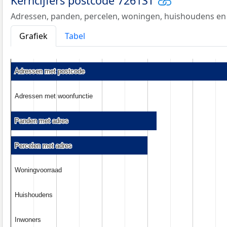
Kerncijfers postcode 7261ST
Adressen, panden, percelen, woningen, huishoudens en
Grafiek
Tabel
Adressen met postcode
Adressen met postcode
Adressen met woonfunctie
Adressen met woonfunctie
Panden met adres
Panden met adres
Percelen met adres
Percelen met adres
Woningvoorraad
Woningvoorraad
Huishoudens
Huishoudens
Inwoners
Inwoners