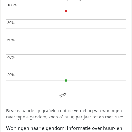
100%
100%
80%
80%
60%
60%
40%
40%
20%
20%
2025
Bovenstaande lijngrafiek toont de verdeling van woningen
naar type eigendom, koop of huur, per jaar tot en met 2025.
Woningen naar eigendom: Informatie over huur- en