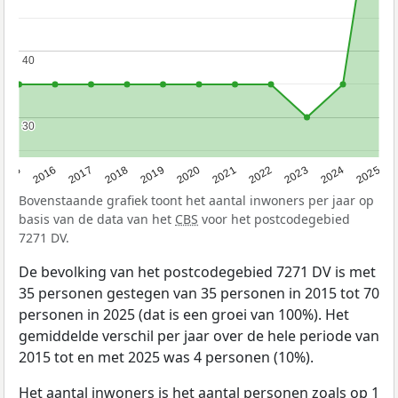
40
40
30
30
2015
2016
2017
2018
2019
2020
2021
2022
2023
2024
2025
Bovenstaande grafiek toont het aantal inwoners per jaar op
basis van de data van het
CBS
voor het postcodegebied
7271 DV.
De bevolking van het postcodegebied 7271 DV is met
35 personen gestegen van 35 personen in 2015 tot 70
personen in 2025 (dat is een groei van 100%). Het
gemiddelde verschil per jaar over de hele periode van
2015 tot en met 2025 was 4 personen (10%).
Het aantal inwoners is het aantal personen zoals op 1