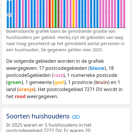
0,5
0,5
Bovenstaande grafiek toont de gemiddelde grootte van
huishoudens per gebied. Hierbij zijn de gebieden van laag
naar hoog gesorteerd op het gemiddeld aantal personen in
een huishouden. De gegevens gelden voor 2025.
De volgende gebieden worden in de grafiek
weergegeven: 17 postcodegebieden (
blauw
), 18
postcode5gebieden (
roze
), 1 numerieke postcode
(
groen
), 1 gemeente (
geel
), 1 provincie (
bruin
) en 1
land (
oranje
). Het postcodegebied 7271 DV wordt in
het
rood
weergegeven.
Soorten huishoudens
In 2025 waren er 5 huishoudens in het
postcodegebied 7271 DV. Er waren 20