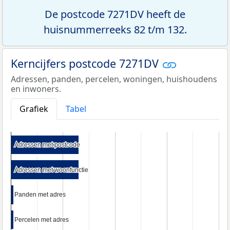
De postcode 7271DV heeft de
huisnummerreeks 82 t/m 132.
Kerncijfers postcode 7271DV
Adressen, panden, percelen, woningen, huishoudens
en inwoners.
Grafiek
Tabel
Adressen met postcode
Adressen met postcode
Adressen met woonfunctie
Adressen met woonfunctie
Panden met adres
Panden met adres
Percelen met adres
Percelen met adres