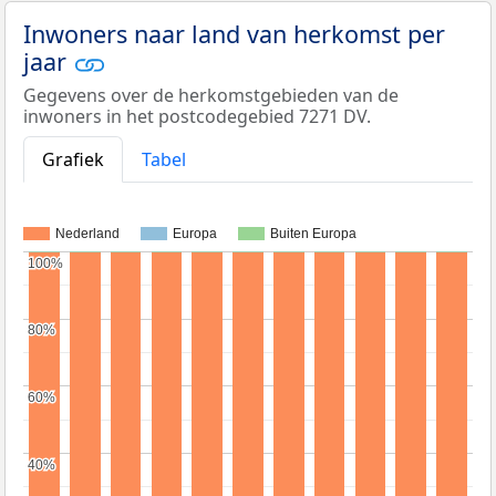
Inwoners naar land van herkomst per
jaar
Gegevens over de herkomstgebieden van de
inwoners in het postcodegebied 7271 DV.
Grafiek
Tabel
Nederland
Europa
Buiten Europa
100%
100%
80%
80%
60%
60%
40%
40%