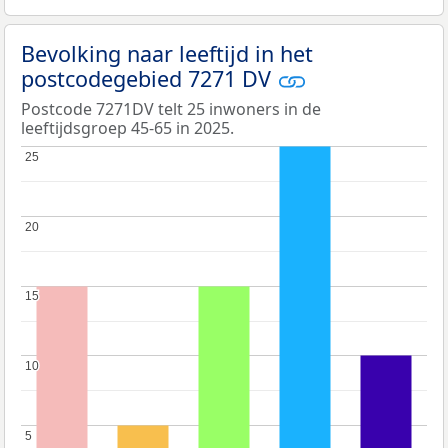
Bevolking naar leeftijd in het
postcodegebied 7271 DV
Postcode 7271DV telt 25 inwoners in de
leeftijdsgroep 45-65 in 2025.
25
25
20
20
15
15
10
10
5
5