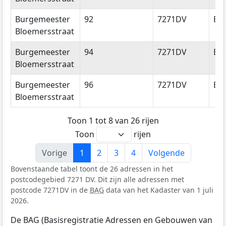
Burgemeester
92
7271DV
Bo
Bloemersstraat
Burgemeester
94
7271DV
Bo
Bloemersstraat
Burgemeester
96
7271DV
Bo
Bloemersstraat
Toon 1 tot 8 van 26 rijen
Toon
rijen
Vorige
1
2
3
4
Volgende
Bovenstaande tabel toont de 26 adressen in het
postcodegebied 7271 DV. Dit zijn alle adressen met
postcode 7271DV in de
BAG
data van het Kadaster van 1 juli
2026.
De BAG (Basisregistratie Adressen en Gebouwen van