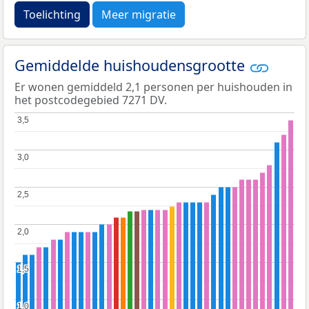
Toelichting
Meer migratie
Gemiddelde huishoudensgrootte
Er wonen gemiddeld 2,1 personen per huishouden in
het postcodegebied 7271 DV.
3,5
3,5
3,0
3,0
2,5
2,5
2,0
2,0
1,5
1,5
1,0
1,0