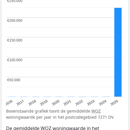
€250.000
€250.000
€200.000
€200.000
€150.000
€150.000
€100.000
€100.000
€50.000
€50.000
2016
2017
2018
2019
2020
2021
2022
2023
2024
2025
Bovenstaande grafiek toont de gemiddelde
WOZ
woningwaarde per jaar in het postcodegebied 7271 DV.
De gemiddelde
WOZ
woningwaarde in het