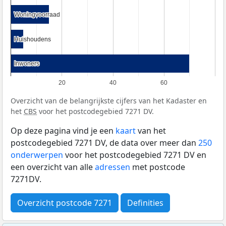
Woningvoorraad
Woningvoorraad
Huishoudens
Huishoudens
Inwoners
Inwoners
20
40
60
Overzicht van de belangrijkste cijfers van het Kadaster en
het
CBS
voor het postcodegebied 7271 DV.
Op deze pagina vind je een
kaart
van het
postcodegebied 7271 DV, de data over meer dan
250
onderwerpen
voor het postcodegebied 7271 DV en
een overzicht van alle
adressen
met postcode
7271DV.
Overzicht postcode 7271
Definities