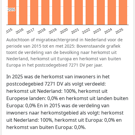
20%
20%
2019
2022
2017
2025
2020
2015
2023
2018
2021
2016
2024
Autochtoon of migratieachtergrond in Nederland voor de
periode van 2015 tot en met 2025: Bovenstaande grafiek
toont de verdeling van de bevolking naar herkomst uit
Nederland, herkomst uit Europa en herkomst van buiten
Europa in het postcodegebied 7271 DV per jaar.
In 2025 was de herkomst van inwoners in het
postcodegebied 7271 DV als volgt verdeeld:
herkomst uit Nederland: 100%, herkomst uit
Europese landen: 0,0% en herkomst uit landen buiten
Europa: 0,0% En in 2015 was de verdeling van
inwoners naar herkomstgebied als volgt: herkomst
uit Nederland: 100%, herkomst uit Europa: 0,0% en
herkomst van buiten Europa: 0,0%.