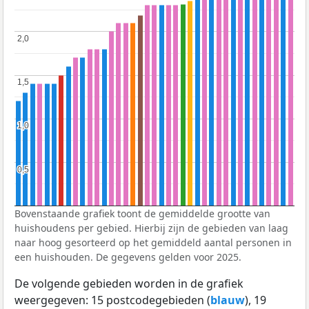
2,0
2,0
1,5
1,5
1,0
1,0
0,5
0,5
Bovenstaande grafiek toont de gemiddelde grootte van
huishoudens per gebied. Hierbij zijn de gebieden van laag
naar hoog gesorteerd op het gemiddeld aantal personen in
een huishouden. De gegevens gelden voor 2025.
De volgende gebieden worden in de grafiek
weergegeven: 15 postcodegebieden (
blauw
), 19