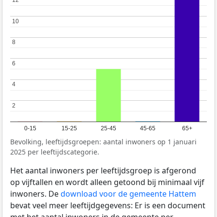
12
12
10
10
8
8
6
6
4
4
2
2
0-15
15-25
25-45
45-65
65+
Bevolking, leeftijdsgroepen: aantal inwoners op 1 januari
2025 per leeftijdscategorie.
Het aantal inwoners per leeftijdsgroep is afgerond
op vijftallen en wordt alleen getoond bij minimaal vijf
inwoners. De
download voor de gemeente Hattem
bevat veel meer leeftijdgegevens: Er is een document