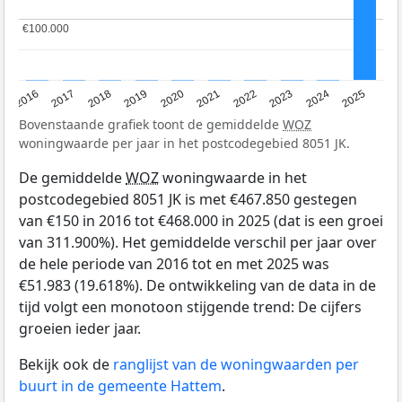
€100.000
€100.000
2016
2017
2018
2019
2020
2021
2022
2023
2024
2025
Bovenstaande grafiek toont de gemiddelde
WOZ
woningwaarde per jaar in het postcodegebied 8051 JK.
De gemiddelde
WOZ
woningwaarde in het
postcodegebied 8051 JK is met €467.850 gestegen
van €150 in 2016 tot €468.000 in 2025 (dat is een groei
van 311.900%). Het gemiddelde verschil per jaar over
de hele periode van 2016 tot en met 2025 was
€51.983 (19.618%). De ontwikkeling van de data in de
tijd volgt een monotoon stijgende trend: De cijfers
groeien ieder jaar.
Bekijk ook de
ranglijst van de woningwaarden per
buurt in de gemeente Hattem
.