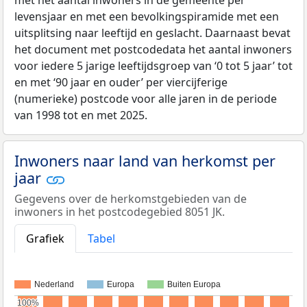
met het aantal inwoners in de gemeente per
levensjaar en met een bevolkingspiramide met een
uitsplitsing naar leeftijd en geslacht. Daarnaast bevat
het document met postcodedata het aantal inwoners
voor iedere 5 jarige leeftijdsgroep van ‘0 tot 5 jaar’ tot
en met ‘90 jaar en ouder’ per viercijferige
(numerieke) postcode voor alle jaren in de periode
van 1998 tot en met 2025.
Inwoners naar land van herkomst per
jaar
Gegevens over de herkomstgebieden van de
inwoners in het postcodegebied 8051 JK.
Grafiek
Tabel
Nederland
Europa
Buiten Europa
100%
100%