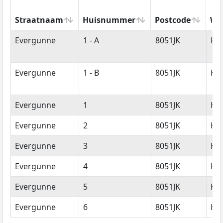
Straatnaam
Huisnummer
Postcode
Wo
Straatnaam
Huisnummer
Postcode
Wo
Evergunne
1 - A
8051JK
Ha
Evergunne
1 - B
8051JK
Ha
Evergunne
1
8051JK
Ha
Evergunne
2
8051JK
Ha
Evergunne
3
8051JK
Ha
Evergunne
4
8051JK
Ha
Evergunne
5
8051JK
Ha
Evergunne
6
8051JK
Ha