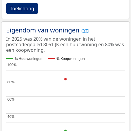
Toelichting
Eigendom van woningen
In 2025 was 20% van de woningen in het
postcodegebied 8051 JK een huurwoning en 80% was
een koopwoning.
% Huurwoningen
% Koopwoningen
100%
100%
80%
80%
60%
60%
40%
40%