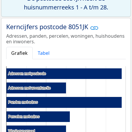
huisnummerreeks 1 - A t/m 28.
Kerncijfers postcode 8051JK
Adressen, panden, percelen, woningen, huishoudens
en inwoners.
Grafiek
Tabel
Adressen met postcode
Adressen met postcode
Adressen met woonfunctie
Adressen met woonfunctie
Panden met adres
Panden met adres
Percelen met adres
Percelen met adres
Woningvoorraad
Woningvoorraad