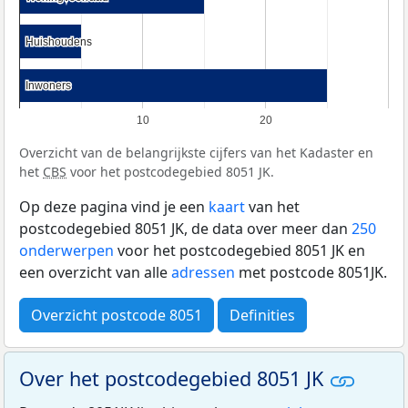
Huishoudens
Huishoudens
Inwoners
Inwoners
10
20
Overzicht van de belangrijkste cijfers van het Kadaster en
het
CBS
voor het postcodegebied 8051 JK.
Op deze pagina vind je een
kaart
van het
postcodegebied 8051 JK, de data over meer dan
250
onderwerpen
voor het postcodegebied 8051 JK en
een overzicht van alle
adressen
met postcode 8051JK.
Overzicht postcode 8051
Definities
Over het postcodegebied 8051 JK