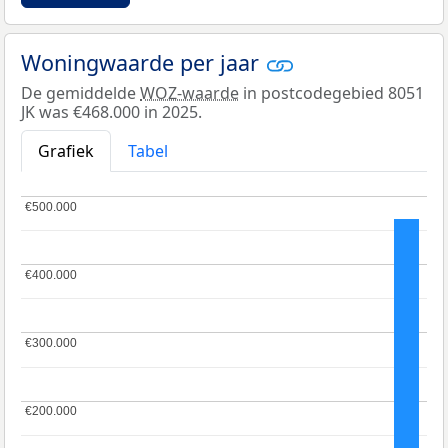
Woningwaarde per jaar
De gemiddelde
WOZ-waarde
in postcodegebied 8051
JK was €468.000 in 2025.
Grafiek
Tabel
€500.000
€500.000
€400.000
€400.000
€300.000
€300.000
€200.000
€200.000