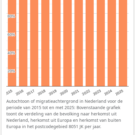
80%
80%
60%
60%
40%
40%
20%
20%
2019
2022
2017
2025
2020
2015
2023
2018
2021
2016
2024
Autochtoon of migratieachtergrond in Nederland voor de
periode van 2015 tot en met 2025: Bovenstaande grafiek
toont de verdeling van de bevolking naar herkomst uit
Nederland, herkomst uit Europa en herkomst van buiten
Europa in het postcodegebied 8051 JK per jaar.