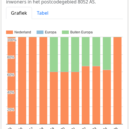
inwoners in het postcodegebied 8052 AS.
Grafiek
Tabel
Nederland
Europa
Buiten Europa
100%
100%
80%
80%
60%
60%
40%
40%
20%
20%