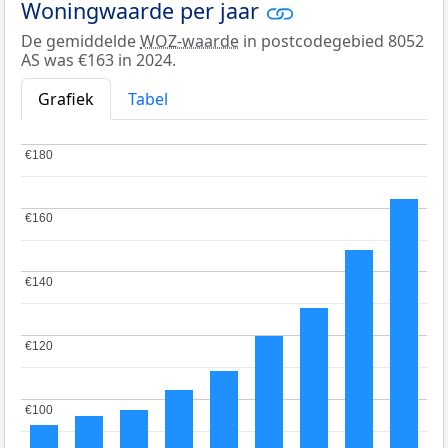
Woningwaarde per jaar
De gemiddelde
WOZ-waarde
in postcodegebied 8052
AS was €163 in 2024.
Grafiek
Tabel
€180
€180
€160
€160
€140
€140
€120
€120
€100
€100