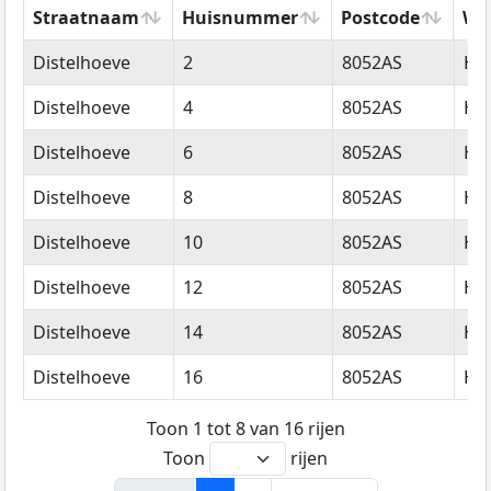
Straatnaam
Huisnummer
Postcode
Wo
Straatnaam
Huisnummer
Postcode
Wo
Distelhoeve
2
8052AS
Ha
Distelhoeve
4
8052AS
Ha
Distelhoeve
6
8052AS
Ha
Distelhoeve
8
8052AS
Ha
Distelhoeve
10
8052AS
Ha
Distelhoeve
12
8052AS
Ha
Distelhoeve
14
8052AS
Ha
Distelhoeve
16
8052AS
Ha
Toon 1 tot 8 van 16 rijen
Toon
rijen