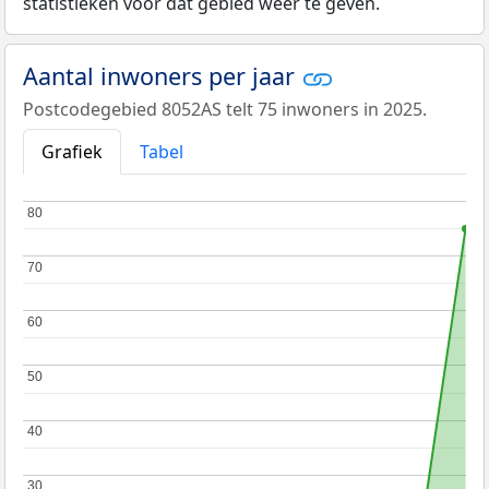
statistieken voor dat gebied weer te geven.
Aantal inwoners per jaar
Postcodegebied 8052AS telt 75 inwoners in 2025.
Grafiek
Tabel
80
80
70
70
60
60
50
50
40
40
30
30