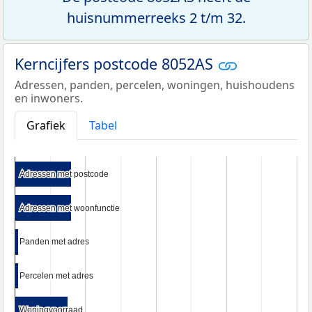
huisnummerreeks 2 t/m 32.
Kerncijfers postcode 8052AS
Adressen, panden, percelen, woningen, huishoudens
en inwoners.
Grafiek
Tabel
Adressen met postcode
Adressen met postcode
Adressen met woonfunctie
Adressen met woonfunctie
Panden met adres
Panden met adres
Percelen met adres
Percelen met adres
Woningvoorraad
Woningvoorraad