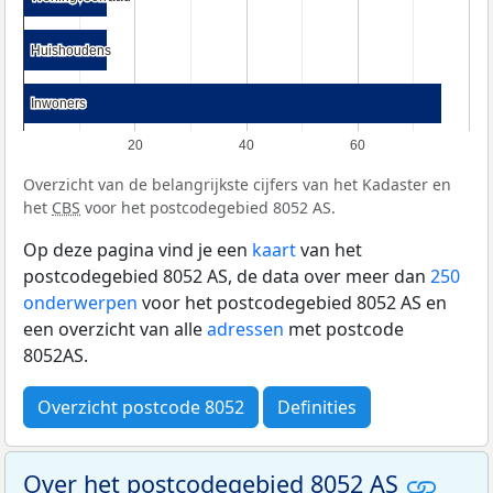
Huishoudens
Huishoudens
Inwoners
Inwoners
20
40
60
Overzicht van de belangrijkste cijfers van het Kadaster en
het
CBS
voor het postcodegebied 8052 AS.
Op deze pagina vind je een
kaart
van het
postcodegebied 8052 AS, de data over meer dan
250
onderwerpen
voor het postcodegebied 8052 AS en
een overzicht van alle
adressen
met postcode
8052AS.
Overzicht postcode 8052
Definities
Over het postcodegebied 8052 AS