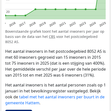
20
20
2015
2016
2017
2018
2019
2020
2021
2022
2023
2024
2025
Bovenstaande grafiek toont het aantal inwoners per jaar op
basis van de data van het
CBS
voor het postcodegebied
8052 AS.
Het aantal inwoners in het postcodegebied 8052 AS is
met 60 inwoners gegroeid van 15 inwoners in 2015
tot 75 inwoners in 2025 (dat is een stijging van 400%).
Het gemiddelde verschil per jaar over de hele periode
van 2015 tot en met 2025 was 6 inwoners (31%).
Het aantal inwoners is het aantal personen zoals op 1
januari in het bevolkingsregister vastgelegd. Bekijk
ook de
tabel met het aantal inwoners per buurt in de
gemeente Hattem
.