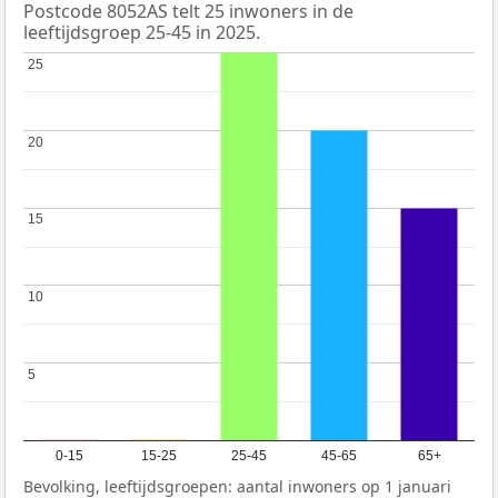
Postcode 8052AS telt 25 inwoners in de
leeftijdsgroep 25-45 in 2025.
25
25
20
20
15
15
10
10
5
5
0-15
15-25
25-45
45-65
65+
Bevolking, leeftijdsgroepen: aantal inwoners op 1 januari