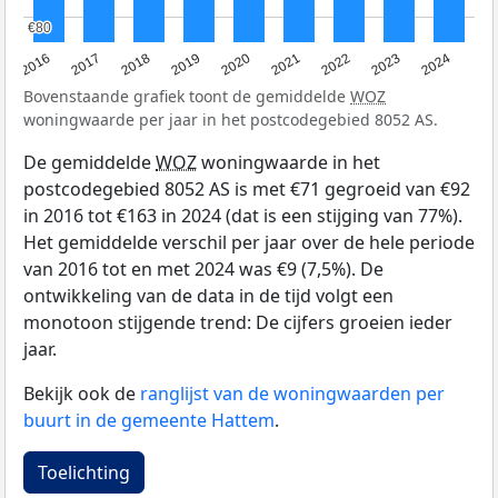
€80
€80
2016
2017
2018
2019
2020
2021
2022
2023
2024
Bovenstaande grafiek toont de gemiddelde
WOZ
woningwaarde per jaar in het postcodegebied 8052 AS.
De gemiddelde
WOZ
woningwaarde in het
postcodegebied 8052 AS is met €71 gegroeid van €92
in 2016 tot €163 in 2024 (dat is een stijging van 77%).
Het gemiddelde verschil per jaar over de hele periode
van 2016 tot en met 2024 was €9 (7,5%). De
ontwikkeling van de data in de tijd volgt een
monotoon stijgende trend: De cijfers groeien ieder
jaar.
Bekijk ook de
ranglijst van de woningwaarden per
buurt in de gemeente Hattem
.
Toelichting