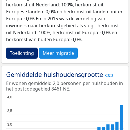
herkomst uit Nederland: 100%, herkomst uit
Europese landen: 0,0% en herkomst uit landen buiten
Europa: 0,0% En in 2015 was de verdeling van
inwoners naar herkomstgebied als volgt: herkomst
uit Nederland: 100%, herkomst uit Europa: 0,0% en
herkomst van buiten Europa: 0,0%.
Toelichting
Meer migratie
Gemiddelde huishoudensgrootte
Er wonen gemiddeld 2,0 personen per huishouden in
het postcodegebied 8461 NE.
4,0
4,0
3,5
3,5
3,0
3,0