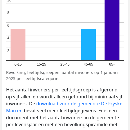
10
10
8
8
6
6
4
4
2
2
0-15
15-25
25-45
45-65
65+
Bevolking, leeftijdsgroepen: aantal inwoners op 1 januari
2025 per leeftijdscategorie.
Het aantal inwoners per leeftijdsgroep is afgerond
op vijftallen en wordt alleen getoond bij minimaal vijf
inwoners. De
download voor de gemeente De Fryske
Marren
bevat veel meer leeftijdgegevens: Er is een
document met het aantal inwoners in de gemeente
per levensjaar en met een bevolkingspiramide met