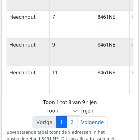
Heechhout
7
8461NE
Ro
Heechhout
9
8461NE
Ro
Heechhout
11
8461NE
Ro
Toon 1 tot 8 van 9 rijen
Toon
rijen
Vorige
1
2
Volgende
Bovenstaande tabel toont de 9 adressen in het
postcodegebied 8461 NE. Dit zijn alle adressen met