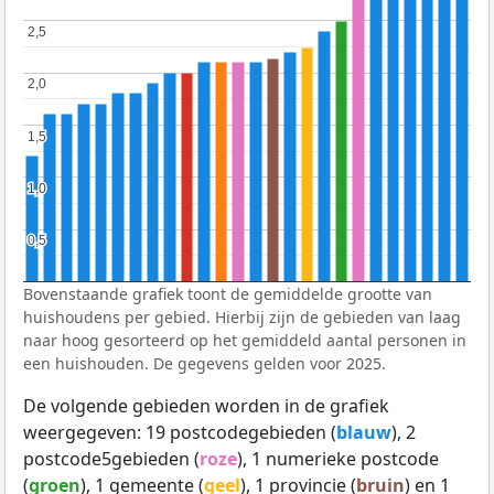
2,5
2,5
2,0
2,0
1,5
1,5
1,0
1,0
0,5
0,5
Bovenstaande grafiek toont de gemiddelde grootte van
huishoudens per gebied. Hierbij zijn de gebieden van laag
naar hoog gesorteerd op het gemiddeld aantal personen in
een huishouden. De gegevens gelden voor 2025.
De volgende gebieden worden in de grafiek
weergegeven: 19 postcodegebieden (
blauw
), 2
postcode5gebieden (
roze
), 1 numerieke postcode
(
groen
), 1 gemeente (
geel
), 1 provincie (
bruin
) en 1