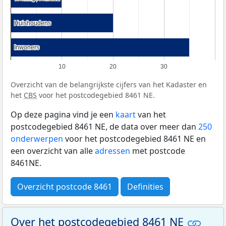
Huishoudens
Huishoudens
Inwoners
Inwoners
10
20
30
Overzicht van de belangrijkste cijfers van het Kadaster en
het
CBS
voor het postcodegebied 8461 NE.
Op deze pagina vind je een
kaart
van het
postcodegebied 8461 NE, de data over meer dan
250
onderwerpen
voor het postcodegebied 8461 NE en
een overzicht van alle
adressen
met postcode
8461NE.
Overzicht postcode 8461
Definities
Over het postcodegebied 8461 NE