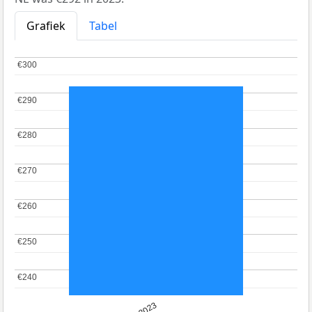
Grafiek
Tabel
€300
€300
€290
€290
€280
€280
€270
€270
€260
€260
€250
€250
€240
€240
2023