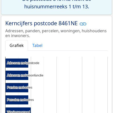
huisnummerreeks 1 t/m 13.
Kerncijfers postcode 8461NE
Adressen, panden, percelen, woningen, huishoudens
en inwoners.
Grafiek
Tabel
Adressen met postcode
Adressen met postcode
Adressen met woonfunctie
Adressen met woonfunctie
Panden met adres
Panden met adres
Percelen met adres
Percelen met adres
Woningvoorraad
Woningvoorraad