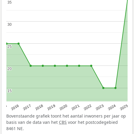
35
35
30
30
25
25
20
20
15
15
2015
2016
2017
2018
2019
2020
2021
2022
2023
2024
2025
Bovenstaande grafiek toont het aantal inwoners per jaar op
basis van de data van het
CBS
voor het postcodegebied
8461 NE.