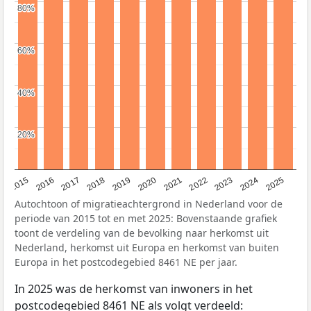
80%
80%
60%
60%
40%
40%
20%
20%
2019
2022
2017
2025
2020
2015
2023
2018
2021
2016
2024
Autochtoon of migratieachtergrond in Nederland voor de
periode van 2015 tot en met 2025: Bovenstaande grafiek
toont de verdeling van de bevolking naar herkomst uit
Nederland, herkomst uit Europa en herkomst van buiten
Europa in het postcodegebied 8461 NE per jaar.
In 2025 was de herkomst van inwoners in het
postcodegebied 8461 NE als volgt verdeeld: