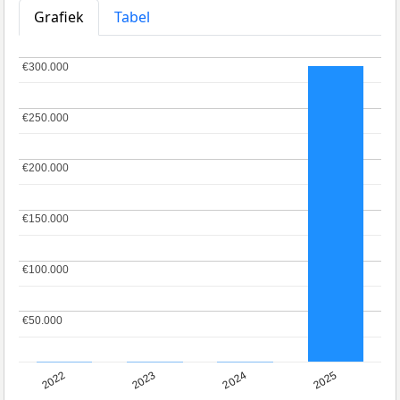
Grafiek
Tabel
€300.000
€300.000
€250.000
€250.000
€200.000
€200.000
€150.000
€150.000
€100.000
€100.000
€50.000
€50.000
2022
2023
2024
2025