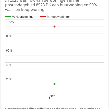
In 2025 was 10% van de woningen in het
postcodegebied 8523 DK een huurwoning en 90%
was een koopwoning.
% Huurwoningen
% Koopwoningen
100%
100%
80%
80%
60%
60%
40%
40%
20%
20%
2025
Bovenstaande lijngrafiek toont de verdeling van woningen