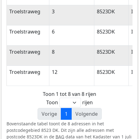
Troelstraweg
3
8523DK
Id
Troelstraweg
6
8523DK
Id
Troelstraweg
8
8523DK
Id
Troelstraweg
12
8523DK
Id
Toon 1 tot 8 van 8 rijen
Toon
rijen
Vorige
1
Volgende
Bovenstaande tabel toont de 8 adressen in het
postcodegebied 8523 DK. Dit zijn alle adressen met
postcode 8523DK in de
BAG
data van het Kadaster van 1 juli