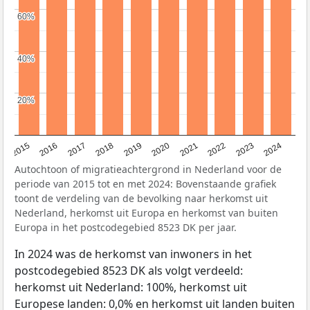
60%
60%
40%
40%
20%
20%
2015
2016
2017
2018
2019
2020
2021
2022
2023
2024
Autochtoon of migratieachtergrond in Nederland voor de
periode van 2015 tot en met 2024: Bovenstaande grafiek
toont de verdeling van de bevolking naar herkomst uit
Nederland, herkomst uit Europa en herkomst van buiten
Europa in het postcodegebied 8523 DK per jaar.
In 2024 was de herkomst van inwoners in het
postcodegebied 8523 DK als volgt verdeeld:
herkomst uit Nederland: 100%, herkomst uit
Europese landen: 0,0% en herkomst uit landen buiten