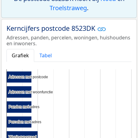
Troelstraweg
.
Kerncijfers postcode 8523DK
Adressen, panden, percelen, woningen, huishoudens
en inwoners.
Grafiek
Tabel
Adressen met postcode
Adressen met postcode
Adressen met woonfunctie
Adressen met woonfunctie
Panden met adres
Panden met adres
Percelen met adres
Percelen met adres
Woningvoorraad
Woningvoorraad