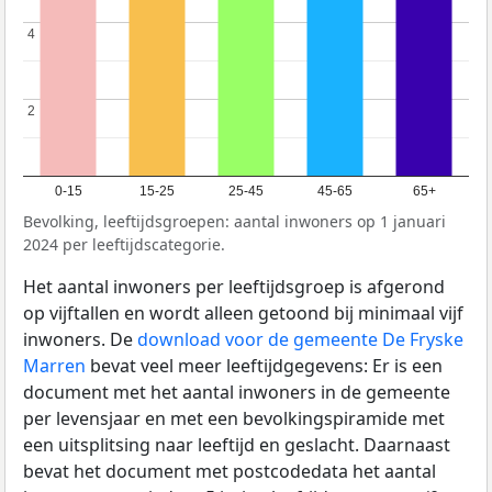
4
4
2
2
0-15
15-25
25-45
45-65
65+
Bevolking, leeftijdsgroepen: aantal inwoners op 1 januari
2024 per leeftijdscategorie.
Het aantal inwoners per leeftijdsgroep is afgerond
op vijftallen en wordt alleen getoond bij minimaal vijf
inwoners. De
download voor de gemeente De Fryske
Marren
bevat veel meer leeftijdgegevens: Er is een
document met het aantal inwoners in de gemeente
per levensjaar en met een bevolkingspiramide met
een uitsplitsing naar leeftijd en geslacht. Daarnaast
bevat het document met postcodedata het aantal