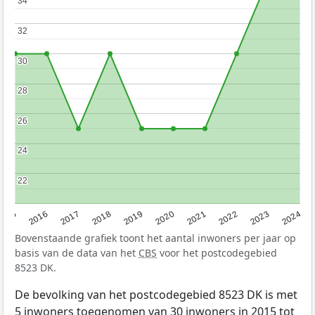
34
34
32
32
30
30
28
28
26
26
24
24
22
22
2015
2016
2017
2018
2019
2020
2021
2022
2023
2024
Bovenstaande grafiek toont het aantal inwoners per jaar op
basis van de data van het
CBS
voor het postcodegebied
8523 DK.
De bevolking van het postcodegebied 8523 DK is met
5 inwoners toegenomen van 30 inwoners in 2015 tot