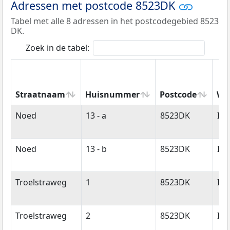
Adressen met postcode 8523DK
Tabel met alle 8 adressen in het postcodegebied 8523
DK.
Zoek in de tabel:
Straatnaam
Huisnummer
Postcode
Wo
Straatnaam
Huisnummer
Postcode
Wo
Noed
13 - a
8523DK
Id
Noed
13 - b
8523DK
Id
Troelstraweg
1
8523DK
Id
Troelstraweg
2
8523DK
Id