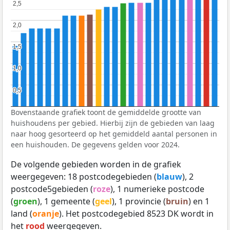
2,5
2,5
2,0
2,0
1,5
1,5
1,0
1,0
0,5
0,5
Bovenstaande grafiek toont de gemiddelde grootte van
huishoudens per gebied. Hierbij zijn de gebieden van laag
naar hoog gesorteerd op het gemiddeld aantal personen in
een huishouden. De gegevens gelden voor 2024.
De volgende gebieden worden in de grafiek
weergegeven: 18 postcodegebieden (
blauw
), 2
postcode5gebieden (
roze
), 1 numerieke postcode
(
groen
), 1 gemeente (
geel
), 1 provincie (
bruin
) en 1
land (
oranje
). Het postcodegebied 8523 DK wordt in
het
rood
weergegeven.