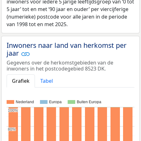
inwoners voor iedere 5 jarige leeftijdsgroep van ‘0 tot
5 jaar’ tot en met ‘90 jaar en ouder’ per viercijferige
(numerieke) postcode voor alle jaren in de periode
van 1998 tot en met 2025.
Inwoners naar land van herkomst per
jaar
Gegevens over de herkomstgebieden van de
inwoners in het postcodegebied 8523 DK.
Grafiek
Tabel
Nederland
Europa
Buiten Europa
100%
100%
80%
80%