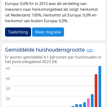
Europa: 0,0% En in 2015 was de verdeling van
inwoners naar herkomstgebied als volgt: herkomst
uit Nederland: 100%, herkomst uit Europa: 0,0% en
herkomst van buiten Europa: 0,0%.
Toelichting
Meer migratie
Gemiddelde huishoudensgrootte
Er wonen gemiddeld 4,1 personen per huishouden in
het postcodegebied 8523 DK.
4,5
4,5
4,0
4,0
3,5
3,5
3,0
3,0