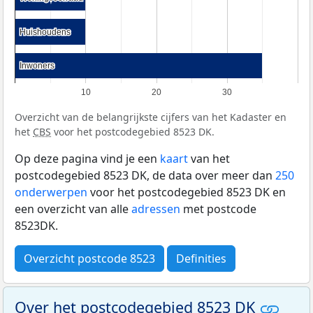
Huishoudens
Huishoudens
Inwoners
Inwoners
10
20
30
Overzicht van de belangrijkste cijfers van het Kadaster en
het
CBS
voor het postcodegebied 8523 DK.
Op deze pagina vind je een
kaart
van het
postcodegebied 8523 DK, de data over meer dan
250
onderwerpen
voor het postcodegebied 8523 DK en
een overzicht van alle
adressen
met postcode
8523DK.
Overzicht postcode 8523
Definities
Over het postcodegebied 8523 DK