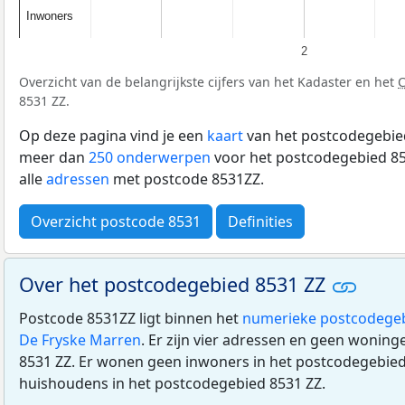
Inwoners
Inwoners
2
Overzicht van de belangrijkste cijfers van het Kadaster en het
8531 ZZ.
Op deze pagina vind je een
kaart
van het postcodegebied
meer dan
250 onderwerpen
voor het postcodegebied 85
alle
adressen
met postcode 8531ZZ.
Overzicht postcode 8531
Definities
Over het postcodegebied 8531 ZZ
Postcode 8531ZZ ligt binnen het
numerieke postcodege
De Fryske Marren
. Er zijn vier adressen en geen wonin
8531 ZZ. Er wonen geen inwoners in het postcodegebied 
huishoudens in het postcodegebied 8531 ZZ.