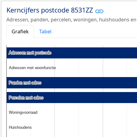
Kerncijfers postcode 8531ZZ
Adressen, panden, percelen, woningen, huishoudens en
Grafiek
Tabel
Adressen met postcode
Adressen met postcode
Adressen met woonfunctie
Adressen met woonfunctie
Panden met adres
Panden met adres
Percelen met adres
Percelen met adres
Woningvoorraad
Woningvoorraad
Huishoudens
Huishoudens