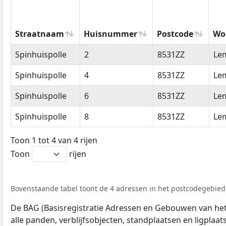
Straatnaam
Huisnummer
Postcode
Wo
Straatnaam
Huisnummer
Postcode
Wo
Spinhuispolle
2
8531ZZ
Le
Spinhuispolle
4
8531ZZ
Le
Spinhuispolle
6
8531ZZ
Le
Spinhuispolle
8
8531ZZ
Le
Toon 1 tot 4 van 4 rijen
Toon
rijen
Bovenstaande tabel toont de 4 adressen in het postcodegebied 
De BAG (Basisregistratie Adressen en Gebouwen van het K
alle panden, verblijfsobjecten, standplaatsen en ligplaa