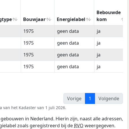
Bebouwde
gtype
Bouwjaar
Energielabel
kom
gtype
Bouwjaar
Energielabel
Bebouwde
1975
geen data
ja
kom
1975
geen data
ja
1975
geen data
ja
1975
geen data
ja
Vorige
1
Volgende
a van het Kadaster van 1 juli 2026.
gebouwen in Nederland. Hierin zijn, naast alle adressen,
gielabel zoals geregistreerd bij de
RVO
weergegeven.