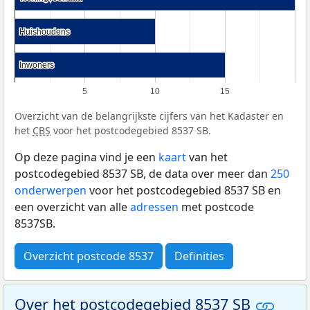
Huishoudens
Huishoudens
Inwoners
Inwoners
5
10
15
Overzicht van de belangrijkste cijfers van het Kadaster en
het
CBS
voor het postcodegebied 8537 SB.
Op deze pagina vind je een
kaart
van het
postcodegebied 8537 SB, de data over meer dan
250
onderwerpen
voor het postcodegebied 8537 SB en
een overzicht van alle
adressen
met postcode
8537SB.
Overzicht postcode 8537
Definities
Over het postcodegebied 8537 SB