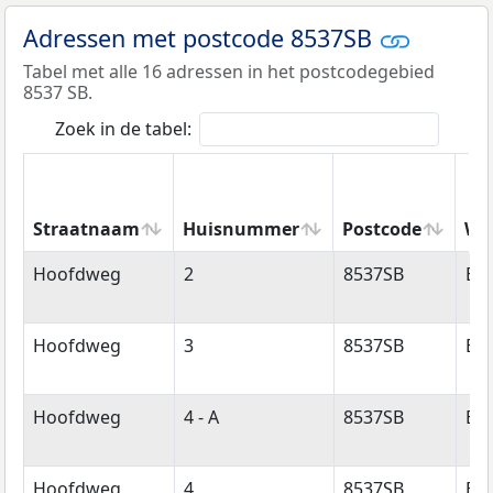
Adressen met postcode 8537SB
Tabel met alle 16 adressen in het postcodegebied
8537 SB.
Zoek in de tabel:
Straatnaam
Huisnummer
Postcode
Wo
Straatnaam
Huisnummer
Postcode
Wo
Hoofdweg
2
8537SB
Ec
Hoofdweg
3
8537SB
Ec
Hoofdweg
4 - A
8537SB
Ec
Hoofdweg
4
8537SB
Ec