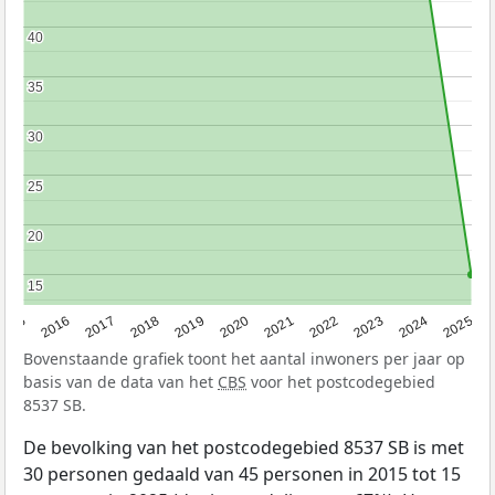
40
40
35
35
30
30
25
25
20
20
15
15
2015
2016
2017
2018
2019
2020
2021
2022
2023
2024
2025
Bovenstaande grafiek toont het aantal inwoners per jaar op
basis van de data van het
CBS
voor het postcodegebied
8537 SB.
De bevolking van het postcodegebied 8537 SB is met
30 personen gedaald van 45 personen in 2015 tot 15