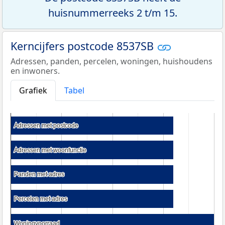
huisnummerreeks 2 t/m 15.
Kerncijfers postcode 8537SB
Adressen, panden, percelen, woningen, huishoudens
en inwoners.
Grafiek
Tabel
Adressen met postcode
Adressen met postcode
Adressen met woonfunctie
Adressen met woonfunctie
Panden met adres
Panden met adres
Percelen met adres
Percelen met adres
Woningvoorraad
Woningvoorraad