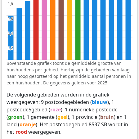
1,8
1,8
1,6
1,6
1,4
1,4
1,2
1,2
Bovenstaande grafiek toont de gemiddelde grootte van
huishoudens per gebied. Hierbij zijn de gebieden van laag
naar hoog gesorteerd op het gemiddeld aantal personen in
een huishouden. De gegevens gelden voor 2025.
De volgende gebieden worden in de grafiek
weergegeven: 9 postcodegebieden (
blauw
), 1
postcode5gebied (
roze
), 1 numerieke postcode
(
groen
), 1 gemeente (
geel
), 1 provincie (
bruin
) en 1
land (
oranje
). Het postcodegebied 8537 SB wordt in
het
rood
weergegeven.