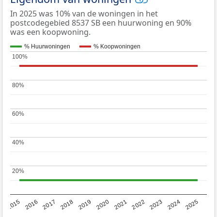
In 2025 was 10% van de woningen in het
postcodegebied 8537 SB een huurwoning en 90%
was een koopwoning.
% Huurwoningen
% Koopwoningen
100%
100%
80%
80%
60%
60%
40%
40%
20%
20%
2019
2022
2025
2017
2020
2023
2015
2018
2021
2024
2016