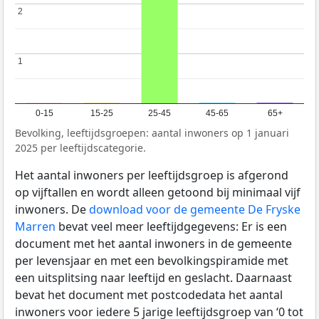
2
2
1
1
0-15
15-25
25-45
45-65
65+
Bevolking, leeftijdsgroepen: aantal inwoners op 1 januari
2025 per leeftijdscategorie.
Het aantal inwoners per leeftijdsgroep is afgerond
op vijftallen en wordt alleen getoond bij minimaal vijf
inwoners. De
download voor de gemeente De Fryske
Marren
bevat veel meer leeftijdgegevens: Er is een
document met het aantal inwoners in de gemeente
per levensjaar en met een bevolkingspiramide met
een uitsplitsing naar leeftijd en geslacht. Daarnaast
bevat het document met postcodedata het aantal
inwoners voor iedere 5 jarige leeftijdsgroep van ‘0 tot