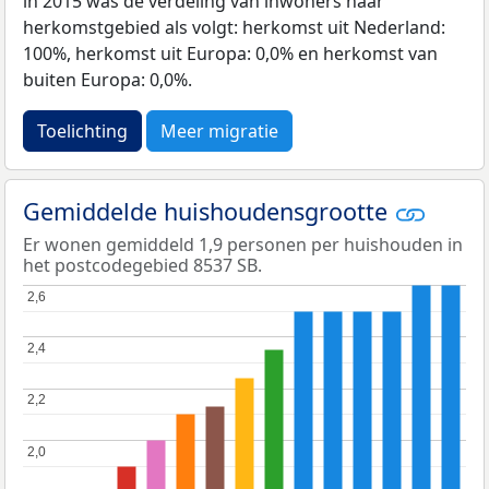
in 2015 was de verdeling van inwoners naar
herkomstgebied als volgt: herkomst uit Nederland:
100%, herkomst uit Europa: 0,0% en herkomst van
buiten Europa: 0,0%.
Toelichting
Meer migratie
Gemiddelde huishoudensgrootte
Er wonen gemiddeld 1,9 personen per huishouden in
het postcodegebied 8537 SB.
2,6
2,6
2,4
2,4
2,2
2,2
2,0
2,0