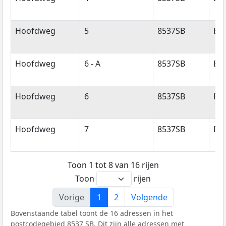
Hoofdweg
5
8537SB
Ec
Hoofdweg
6 - A
8537SB
Ec
Hoofdweg
6
8537SB
Ec
Hoofdweg
7
8537SB
Ec
Toon 1 tot 8 van 16 rijen
Toon
rijen
Vorige
1
2
Volgende
Bovenstaande tabel toont de 16 adressen in het
postcodegebied 8537 SB. Dit zijn alle adressen met