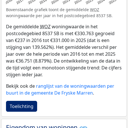
2016
2017
2018
2019
2020
2021
2022
2023
2024
2025
Bovenstaande grafiek toont de gemiddelde
WOZ
woningwaarde per jaar in het postcodegebied 8537 SB.
De gemiddelde
WOZ
woningwaarde in het
postcodegebied 8537 SB is met €330.763 gegroeid
van €237 in 2016 tot €331.000 in 2025 (dat is een
stijging van 139.562%). Het gemiddelde verschil per
jaar over de hele periode van 2016 tot en met 2025
was €36.751 (8.879%). De ontwikkeling van de data in
de tijd volgt een monotoon stijgende trend: De cijfers
stijgen ieder jaar.
Bekijk ook de
ranglijst van de woningwaarden per
buurt in de gemeente De Fryske Marren
.
Toelichting
Eigendom van woningen