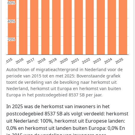
60%
60%
40%
40%
20%
20%
2019
2022
2017
2025
2020
2015
2023
2018
2021
2016
2024
Autochtoon of migratieachtergrond in Nederland voor de
periode van 2015 tot en met 2025: Bovenstaande grafiek
toont de verdeling van de bevolking naar herkomst uit
Nederland, herkomst uit Europa en herkomst van buiten
Europa in het postcodegebied 8537 SB per jaar.
In 2025 was de herkomst van inwoners in het
postcodegebied 8537 SB als volgt verdeeld: herkomst
uit Nederland: 100%, herkomst uit Europese landen:
0,0% en herkomst uit landen buiten Europa: 0,0% En