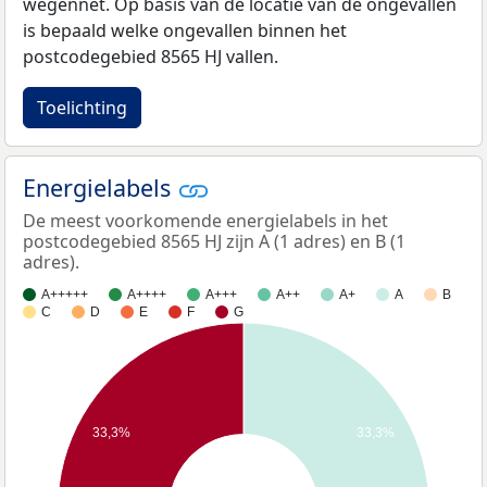
wegennet. Op basis van de locatie van de ongevallen
is bepaald welke ongevallen binnen het
postcodegebied 8565 HJ vallen.
Toelichting
Energielabels
De meest voorkomende energielabels in het
postcodegebied 8565 HJ zijn A (1 adres) en B (1
adres).
A+++++
A++++
A+++
A++
A+
A
B
C
D
E
F
G
33,3%
33,3%