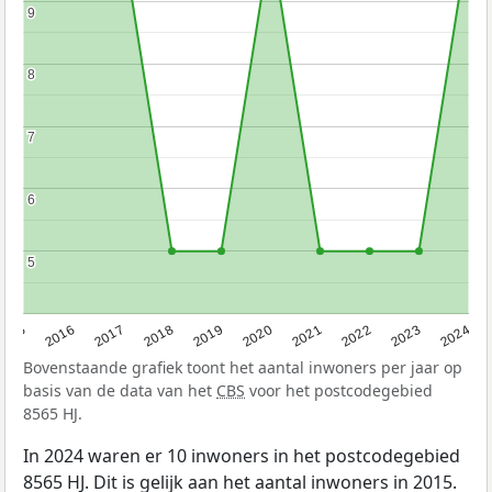
9
9
8
8
7
7
6
6
5
5
2015
2016
2017
2018
2019
2020
2021
2022
2023
2024
Bovenstaande grafiek toont het aantal inwoners per jaar op
basis van de data van het
CBS
voor het postcodegebied
8565 HJ.
In 2024 waren er 10 inwoners in het postcodegebied
8565 HJ. Dit is gelijk aan het aantal inwoners in 2015.