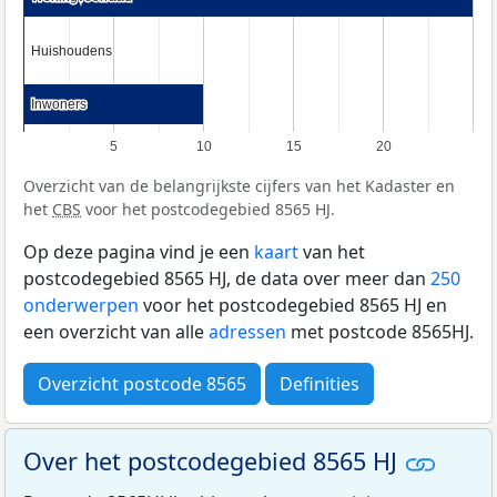
Huishoudens
Huishoudens
Inwoners
Inwoners
5
10
15
20
Overzicht van de belangrijkste cijfers van het Kadaster en
het
CBS
voor het postcodegebied 8565 HJ.
Op deze pagina vind je een
kaart
van het
postcodegebied 8565 HJ, de data over meer dan
250
onderwerpen
voor het postcodegebied 8565 HJ en
een overzicht van alle
adressen
met postcode 8565HJ.
Overzicht postcode 8565
Definities
Over het postcodegebied 8565 HJ