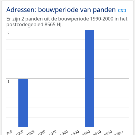
Adressen: bouwperiode van panden
Er zijn 2 panden uit de bouwperiode 1990-2000 in het
postcodegebied 8565 HJ.
2
2
1
1
2020+
<1700