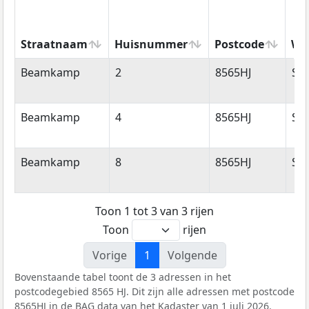
Straatnaam
Huisnummer
Postcode
Wo
Straatnaam
Huisnummer
Postcode
Wo
Beamkamp
2
8565HJ
So
Beamkamp
4
8565HJ
So
Beamkamp
8
8565HJ
So
Toon 1 tot 3 van 3 rijen
Toon
rijen
Vorige
1
Volgende
Bovenstaande tabel toont de 3 adressen in het
postcodegebied 8565 HJ. Dit zijn alle adressen met postcode
8565HJ in de
BAG
data van het Kadaster van 1 juli 2026.