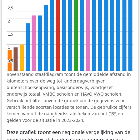
2,5
2,5
2
2
1,5
1,5
1
1
0,5
0,5
Bovenstaand staafdiagram toont de gemiddelde afstand in
kilometers over de weg tot kinderdagverblijven,
buitenschoolseopvang, basisonderwijs, voortgezet
onderwijs totaal,
VMBO
scholen en
HAVO
VWO
scholen.
Gebruik het filter boven de grafiek om de gegevens voor
verschillende soorten locaties te tonen. De gebruikte cijfers
komen van uit de nabijheidsstatistieken van het
CBS
en
gelden voor de situatie in 2023-2024.
Deze grafiek toont een regionale vergelijking van de
gemiddelde reisafstanden voor inwoners van hun