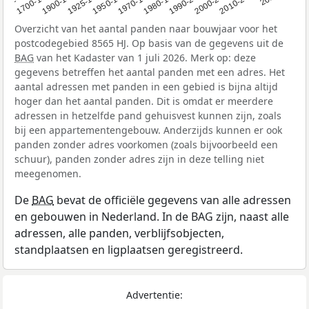
1950-1970
1990-2000
1900-1925
1970-1980
2000-2010
1925-1950
1980-1990
1700-1900
2010-2020
Overzicht van het aantal panden naar bouwjaar voor het
postcodegebied 8565 HJ. Op basis van de gegevens uit de
BAG
van het Kadaster van 1 juli 2026. Merk op: deze
gegevens betreffen het aantal panden met een adres. Het
aantal adressen met panden in een gebied is bijna altijd
hoger dan het aantal panden. Dit is omdat er meerdere
adressen in hetzelfde pand gehuisvest kunnen zijn, zoals
bij een appartementengebouw. Anderzijds kunnen er ook
panden zonder adres voorkomen (zoals bijvoorbeeld een
schuur), panden zonder adres zijn in deze telling niet
meegenomen.
De
BAG
bevat de officiële gegevens van alle adressen
en gebouwen in Nederland. In de BAG zijn, naast alle
adressen, alle panden, verblijfsobjecten,
standplaatsen en ligplaatsen geregistreerd.
Advertentie: