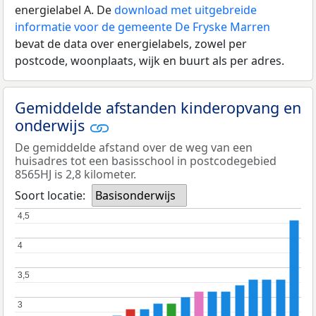
energielabel A. De
download met uitgebreide
informatie voor de gemeente De Fryske Marren
bevat de data over energielabels, zowel per
postcode, woonplaats, wijk en buurt als per adres.
Gemiddelde afstanden kinderopvang en
onderwijs
De gemiddelde afstand over de weg van een
huisadres tot een basisschool in postcodegebied
8565HJ is 2,8 kilometer.
Soort locatie:
Basisonderwijs
4,5
4,5
4
4
3,5
3,5
3
3