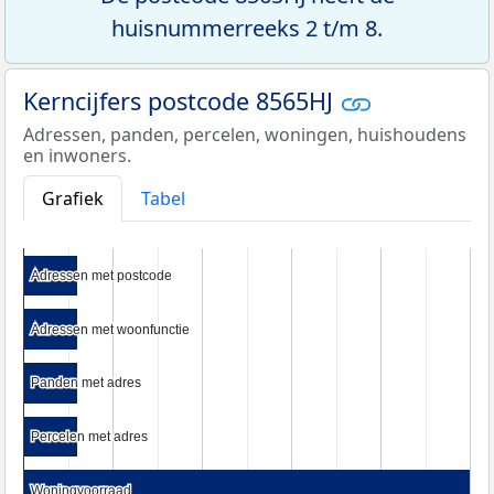
huisnummerreeks 2 t/m 8.
Kerncijfers postcode 8565HJ
Adressen, panden, percelen, woningen, huishoudens
en inwoners.
Grafiek
Tabel
Adressen met postcode
Adressen met postcode
Adressen met woonfunctie
Adressen met woonfunctie
Panden met adres
Panden met adres
Percelen met adres
Percelen met adres
Woningvoorraad
Woningvoorraad