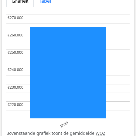
Grafiek
Tabel
€270.000
€270.000
€260.000
€260.000
€250.000
€250.000
€240.000
€240.000
€230.000
€230.000
€220.000
€220.000
2025
Bovenstaande grafiek toont de gemiddelde
WOZ