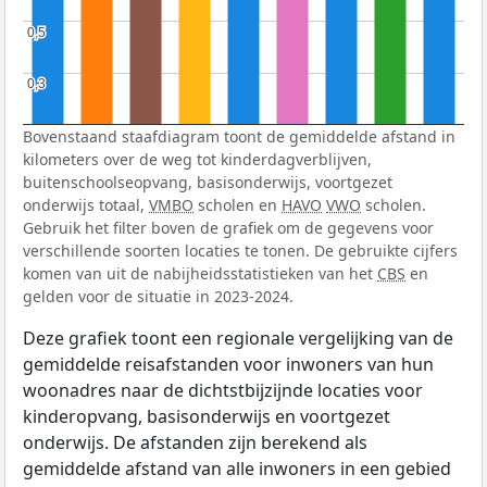
0,5
0,5
0,3
0,3
Bovenstaand staafdiagram toont de gemiddelde afstand in
kilometers over de weg tot kinderdagverblijven,
buitenschoolseopvang, basisonderwijs, voortgezet
onderwijs totaal,
VMBO
scholen en
HAVO
VWO
scholen.
Gebruik het filter boven de grafiek om de gegevens voor
verschillende soorten locaties te tonen. De gebruikte cijfers
komen van uit de nabijheidsstatistieken van het
CBS
en
gelden voor de situatie in 2023-2024.
Deze grafiek toont een regionale vergelijking van de
gemiddelde reisafstanden voor inwoners van hun
woonadres naar de dichtstbijzijnde locaties voor
kinderopvang, basisonderwijs en voortgezet
onderwijs. De afstanden zijn berekend als
gemiddelde afstand van alle inwoners in een gebied