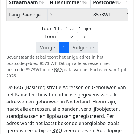
Straatnaam
Huisnummer
Postcode
Wo
Straatnaam
Huisnummer
Postcode
Wo
Lang Paedtsje
2
8573WT
Mi
Toon 1 tot 1 van 1 rijen
Toon
rijen
Vorige
1
Volgende
Bovenstaande tabel toont het enige adres in het
postcodegebied 8573 WT. Dit zijn alle adressen met
postcode 8573WT in de
BAG
data van het Kadaster van 1 juli
2026.
De BAG (Basisregistratie Adressen en Gebouwen van
het Kadaster) bevat de officiële gegevens van alle
adressen en gebouwen in Nederland. Hierin zijn,
naast alle adressen, alle panden, verblijfsobjecten,
standplaatsen en ligplaatsen geregistreerd. Per
adres wordt het laatst bekende energielabel zoals
geregistreerd bij de
RVO
weergegeven. Voorlopige