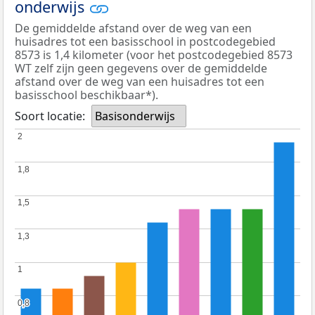
onderwijs
De gemiddelde afstand over de weg van een
huisadres tot een basisschool in postcodegebied
8573 is 1,4 kilometer (voor het postcodegebied 8573
WT zelf zijn geen gegevens over de gemiddelde
afstand over de weg van een huisadres tot een
basisschool beschikbaar*).
Soort locatie:
Basisonderwijs
2
2
1,8
1,8
1,5
1,5
1,3
1,3
1
1
0,8
0,8