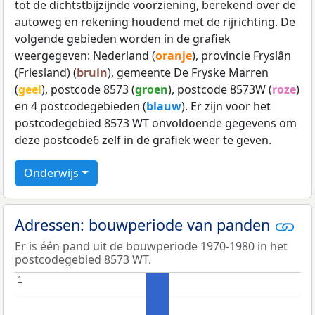
tot de dichtstbijzijnde voorziening, berekend over de
autoweg en rekening houdend met de rijrichting. De
volgende gebieden worden in de grafiek
weergegeven: Nederland (
oranje
), provincie Fryslân
(Friesland) (
bruin
), gemeente De Fryske Marren
(
geel
), postcode 8573 (
groen
), postcode 8573W (
roze
)
en 4 postcodegebieden (
blauw
). Er zijn voor het
postcodegebied 8573 WT onvoldoende gegevens om
deze postcode6 zelf in de grafiek weer te geven.
Onderwijs
Adressen: bouwperiode van panden
Er is één pand uit de bouwperiode 1970-1980 in het
postcodegebied 8573 WT.
1
1