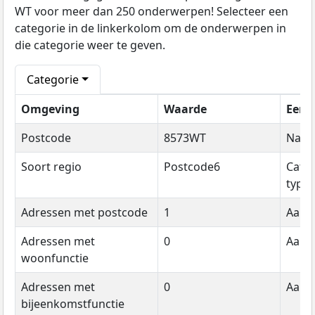
WT voor meer dan 250 onderwerpen! Selecteer een
categorie in de linkerkolom om de onderwerpen in
die categorie weer te geven.
Categorie
Omgeving
Waarde
Eenh
Postcode
8573WT
Naa
Soort regio
Postcode6
Cate
type
Adressen met postcode
1
Aanta
Adressen met
0
Aanta
woonfunctie
Adressen met
0
Aanta
bijeenkomstfunctie