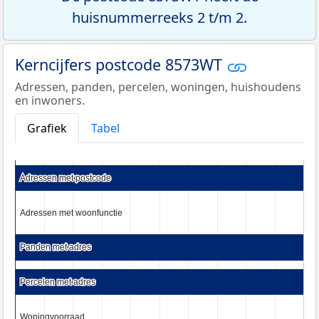
huisnummerreeks 2 t/m 2.
Kerncijfers postcode 8573WT
Adressen, panden, percelen, woningen, huishoudens
en inwoners.
Grafiek
Tabel
Adressen met postcode
Adressen met postcode
Adressen met woonfunctie
Adressen met woonfunctie
Panden met adres
Panden met adres
Percelen met adres
Percelen met adres
Woningvoorraad
Woningvoorraad