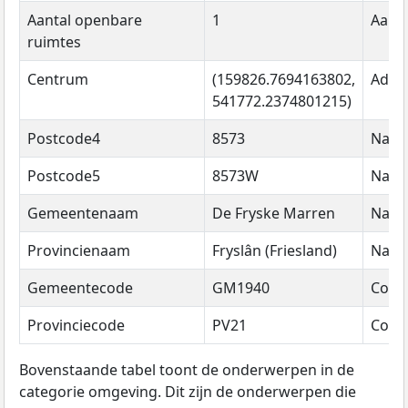
Aantal openbare
1
Aanta
ruimtes
Centrum
(159826.7694163802,
Adre
541772.2374801215)
Postcode4
8573
Naa
Postcode5
8573W
Naa
Gemeentenaam
De Fryske Marren
Naa
Provincienaam
Fryslân (Friesland)
Naa
Gemeentecode
GM1940
Code
Provinciecode
PV21
Code
Bovenstaande tabel toont de onderwerpen in de
categorie omgeving. Dit zijn de onderwerpen die