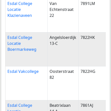
Esdal College
Van
7891LM
K
Locatie
Echtenstraat
Klazienaveen
22
Esdal College
Angelsloerdijk
7822HK
E
Locatie
13-C
Boermarkeweg
Esdal Vakcollege
Oosterstraat
7822HG
E
82
Esdal College
Beatrixlaan
7861AJ
O