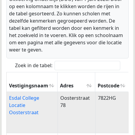
op een kolomnaam te klikken worden de rijen in
de tabel gesorteerd. Zo kunnen scholen met
dezelfde kenmerken gegroepeerd worden. De
tabel kan gefilterd worden door een kenmerk in
het zoekveld in te voeren. Klik op een schoolnaam
om een pagina met alle gegevens voor die locatie
weer te geven.
Zoek in de tabel:
Vestigingsnaam
Adres
Postcode
W
Vestigingsnaam
Adres
Postcode
W
Esdal College
Oosterstraat
7822HG
E
Locatie
78
Oosterstraat