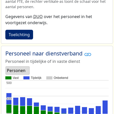
aantal FTE, de rechter vertikale-as toont de schaal voor het
aantal personen.
Gegevens van
DUO
over het personeel in het
voortgezet onderwijs.
Toelichting
Personeel naar dienstverband
Personeel in tijdelijke of in vaste dienst
Personen
Vast
Tijdelijk
Onbekend
500
500
400
400