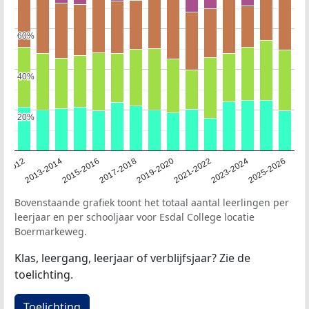
60%
60%
40%
40%
20%
20%
1-2012
2013-2014
2015-2016
2017-2018
2019-2020
2021-2022
2023-2024
2025-2026
Bovenstaande grafiek toont het totaal aantal leerlingen per
leerjaar en per schooljaar voor Esdal College locatie
Boermarkeweg.
Klas, leergang, leerjaar of verblijfsjaar? Zie de
toelichting.
Toelichting