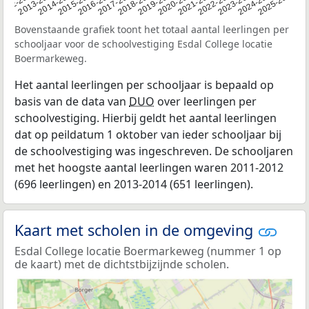
2015-2016
2022-2023
2013-2014
2020-2021
2012
2018-2019
2025-2026
2016-2017
2023-2024
2014-2015
2021-2022
2012-2013
2019-2020
2024-2025
2017-2018
Bovenstaande grafiek toont het totaal aantal leerlingen per
schooljaar voor de schoolvestiging Esdal College locatie
Boermarkeweg.
Het aantal leerlingen per schooljaar is bepaald op
basis van de data van
DUO
over leerlingen per
schoolvestiging. Hierbij geldt het aantal leerlingen
dat op peildatum 1 oktober van ieder schooljaar bij
de schoolvestiging was ingeschreven. De schooljaren
met het hoogste aantal leerlingen waren 2011-2012
(696 leerlingen) en 2013-2014 (651 leerlingen).
Kaart met scholen in de omgeving
Esdal College locatie Boermarkeweg (nummer 1 op
de kaart) met de dichtstbijzijnde scholen.