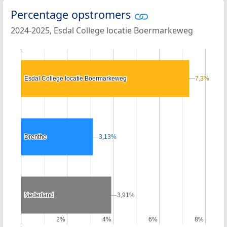
Percentage opstromers
2024-2025, Esdal College locatie Boermarkeweg
Esdal College locatie Boermarkeweg
Esdal College locatie Boermarkeweg
7,3%
7,3%
Drenthe
Drenthe
3,13%
3,13%
Nederland
Nederland
3,91%
3,91%
2%
2%
4%
4%
6%
6%
8%
8%