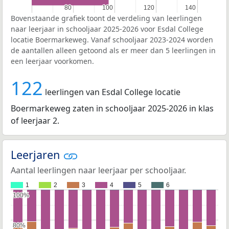
80
80
100
100
120
120
140
140
Bovenstaande grafiek toont de verdeling van leerlingen
naar leerjaar in schooljaar 2025-2026 voor Esdal College
locatie Boermarkeweg. Vanaf schooljaar 2023-2024 worden
de aantallen alleen getoond als er meer dan 5 leerlingen in
een leerjaar voorkomen.
122
leerlingen van Esdal College locatie
Boermarkeweg zaten in schooljaar 2025-2026 in klas
of leerjaar 2.
Leerjaren
Aantal leerlingen naar leerjaar per schooljaar.
1
2
3
4
5
6
100%
100%
80%
80%