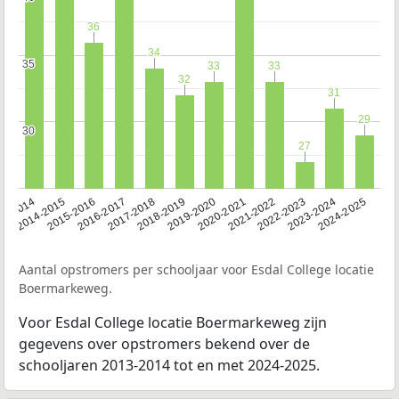
36
36
34
34
35
35
33
33
33
33
32
32
31
31
29
29
30
30
27
27
13-2014
2014-2015
2015-2016
2016-2017
2017-2018
2018-2019
2019-2020
2020-2021
2021-2022
2022-2023
2023-2024
2024-2025
Aantal opstromers per schooljaar voor Esdal College locatie
Boermarkeweg.
Voor Esdal College locatie Boermarkeweg zijn
gegevens over opstromers bekend over de
schooljaren 2013-2014 tot en met 2024-2025.