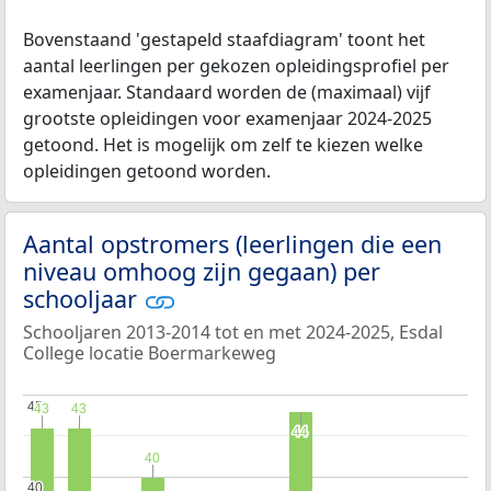
Bovenstaand 'gestapeld staafdiagram' toont het
aantal leerlingen per gekozen opleidingsprofiel per
examenjaar. Standaard worden de (maximaal) vijf
grootste opleidingen voor examenjaar 2024-2025
getoond. Het is mogelijk om zelf te kiezen welke
opleidingen getoond worden.
Aantal opstromers (leerlingen die een
niveau omhoog zijn gegaan) per
schooljaar
Schooljaren 2013-2014 tot en met 2024-2025, Esdal
College locatie Boermarkeweg
45
45
43
43
43
43
44
44
40
40
40
40