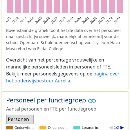
2011
2012
2013
2014
2015
2016
2017
2018
2019
2020
2021
2022
2023
2024
2025
Bovenstaande grafiek toont het de data over het personeel
naar geslacht (vrouwelijk, mannelijk of onbekend) voor de
school Openbare Scholengemeenschap voor Lyceum Havo
Mavo Vbo Lwoo Esdal College.
Overzicht van het percentage vrouwelijke en
mannelijke personeelsleden in personen of FTE.
Bekijk meer personeelsgegevens op de
pagina over
het onderwijsbestuur Aurelia
.
Personeel per functiegroep
Aantal personen en FTE per functiegroep
Personen
Onderwijs…
Ondersteu…
Leraren in…
1/2