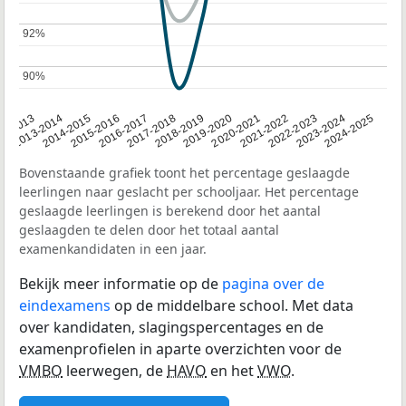
92%
92%
90%
90%
2014-2015
2020-2021
2013-2014
2019-2020
12-2013
2018-2019
2024-2025
2017-2018
2023-2024
2016-2017
2022-2023
2015-2016
2021-2022
Bovenstaande grafiek toont het percentage geslaagde
leerlingen naar geslacht per schooljaar. Het percentage
geslaagde leerlingen is berekend door het aantal
geslaagden te delen door het totaal aantal
examenkandidaten in een jaar.
Bekijk meer informatie op de
pagina over de
eindexamens
op de middelbare school. Met data
over kandidaten, slagingspercentages en de
examenprofielen in aparte overzichten voor de
VMBO
leerwegen, de
HAVO
en het
VWO
.