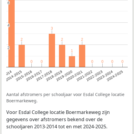
6
6
4
4
3
3
2
2
2
2
2
2
2
2
1
1
0
0
0
0
0
0
0
0
0
0
0
0
13-2014
2014-2015
2015-2016
2016-2017
2017-2018
2018-2019
2019-2020
2020-2021
2021-2022
2022-2023
2023-2024
2024-2025
Aantal afstromers per schooljaar voor Esdal College locatie
Boermarkeweg.
Voor Esdal College locatie Boermarkeweg zijn
gegevens over afstromers bekend over de
schooljaren 2013-2014 tot en met 2024-2025.