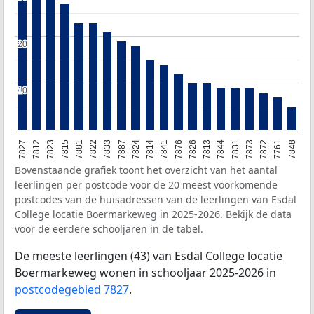
20
20
10
10
7827
7812
7823
7815
7881
7822
7833
7887
7824
7814
7841
7876
7826
7813
7844
7831
7873
7872
7761
7848
Bovenstaande grafiek toont het overzicht van het aantal
leerlingen per postcode voor de 20 meest voorkomende
postcodes van de huisadressen van de leerlingen van Esdal
College locatie Boermarkeweg in 2025-2026. Bekijk de data
voor de eerdere schooljaren in de tabel.
De meeste leerlingen (43) van Esdal College locatie
Boermarkeweg wonen in schooljaar 2025-2026 in
postcodegebied 7827
.