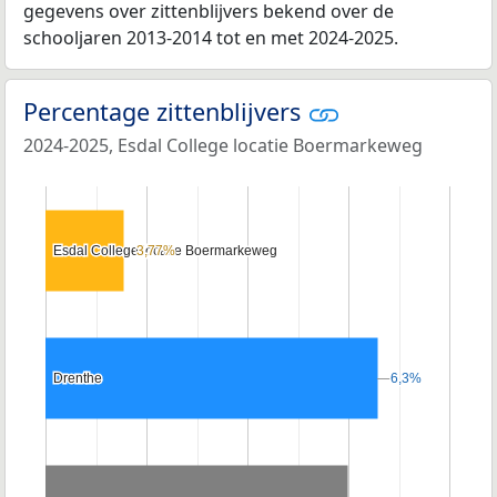
gegevens over zittenblijvers bekend over de
schooljaren 2013-2014 tot en met 2024-2025.
Percentage zittenblijvers
2024-2025, Esdal College locatie Boermarkeweg
Esdal College locatie Boermarkeweg
Esdal College locatie Boermarkeweg
3,77%
3,77%
Drenthe
Drenthe
6,3%
6,3%