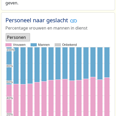
geven.
Personeel naar geslacht
Percentage vrouwen en mannen in dienst
Personen
Vrouwen
Mannen
Onbekend
100%
100%
80%
80%
60%
60%
40%
40%
20%
20%