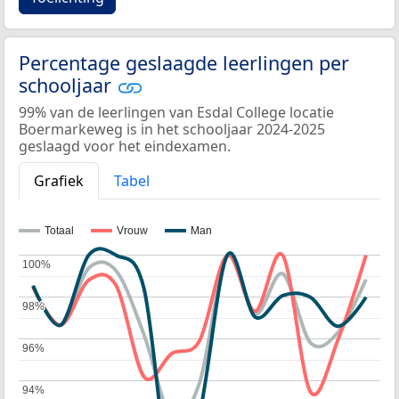
Percentage geslaagde leerlingen per
schooljaar
99% van de leerlingen van Esdal College locatie
Boermarkeweg is in het schooljaar 2024-2025
geslaagd voor het eindexamen.
Grafiek
Tabel
Totaal
Vrouw
Man
100%
100%
98%
98%
96%
96%
94%
94%