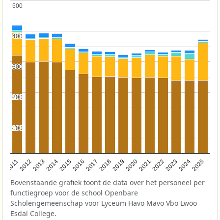
500
500
400
400
300
300
200
200
100
100
2011
2012
2013
2014
2015
2016
2017
2018
2019
2020
2021
2022
2023
2024
2025
Bovenstaande grafiek toont de data over het personeel per
functiegroep voor de school Openbare
Scholengemeenschap voor Lyceum Havo Mavo Vbo Lwoo
Esdal College.