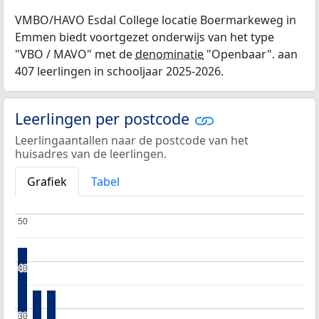
VMBO/HAVO Esdal College locatie Boermarkeweg in
Emmen biedt voortgezet onderwijs van het type
"VBO / MAVO" met de
denominatie
"Openbaar". aan
407 leerlingen in schooljaar 2025-2026.
Leerlingen per postcode
Leerlingaantallen naar de postcode van het
huisadres van de leerlingen.
Grafiek
Tabel
50
50
40
40
30
30