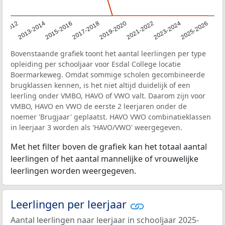
1-2012
2013-2014
2015-2016
2017-2018
2019-2020
2021-2022
2023-2024
2025-2026
Bovenstaande grafiek toont het aantal leerlingen per type
opleiding per schooljaar voor Esdal College locatie
Boermarkeweg. Omdat sommige scholen gecombineerde
brugklassen kennen, is het niet altijd duidelijk of een
leerling onder VMBO, HAVO of VWO valt. Daarom zijn voor
VMBO, HAVO en VWO de eerste 2 leerjaren onder de
noemer 'Brugjaar' geplaatst. HAVO VWO combinatieklassen
in leerjaar 3 worden als 'HAVO/VWO' weergegeven.
Met het filter boven de grafiek kan het totaal aantal
leerlingen of het aantal mannelijke of vrouwelijke
leerlingen worden weergegeven.
Leerlingen per leerjaar
Aantal leerlingen naar leerjaar in schooljaar 2025-