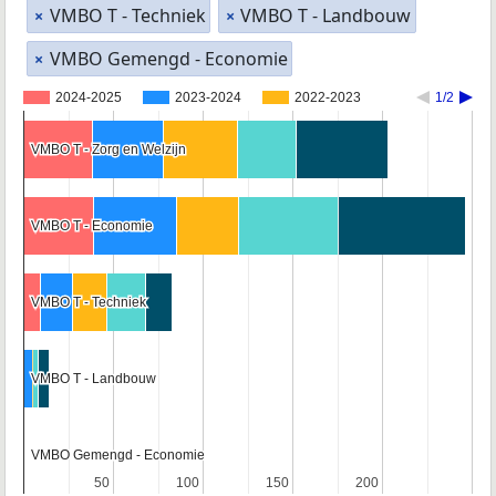
VMBO T - Techniek
VMBO T - Landbouw
×
×
VMBO Gemengd - Economie
×
2024-2025
2023-2024
2022-2023
1/2
VMBO T - Zorg en Welzijn
VMBO T - Zorg en Welzijn
VMBO T - Economie
VMBO T - Economie
VMBO T - Techniek
VMBO T - Techniek
VMBO T - Landbouw
VMBO T - Landbouw
VMBO Gemengd - Economie
VMBO Gemengd - Economie
50
50
100
100
150
150
200
200