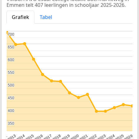
Emmen telt 407 leerlingen in schooljaar 2025-2026.
Grafiek
Tabel
700
700
650
650
600
600
550
550
500
500
450
450
400
400
350
350