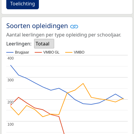
Toelichting
Soorten opleidingen
Aantal leerlingen per type opleiding per schooljaar.
Leerlingen:
Totaal
Brugjaar
VMBO GL
VMBO
400
400
300
300
200
200
100
100