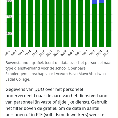
300
300
200
200
100
100
2011
2012
2013
2014
2015
2016
2017
2018
2019
2020
2021
2022
2023
2024
2025
Bovenstaande grafiek toont de data over het personeel naar
type dienstverband voor de school Openbare
Scholengemeenschap voor Lyceum Havo Mavo Vbo Lwoo
Esdal College.
Gegevens van
DUO
over het personeel
onderverdeeld naar de aard van het dienstverband
van personeel (in vaste of tijdelijke dienst). Gebruik
het filter boven de grafiek om de data in aantal
personen of in FTE (voltijdsmedewerkers) weer te