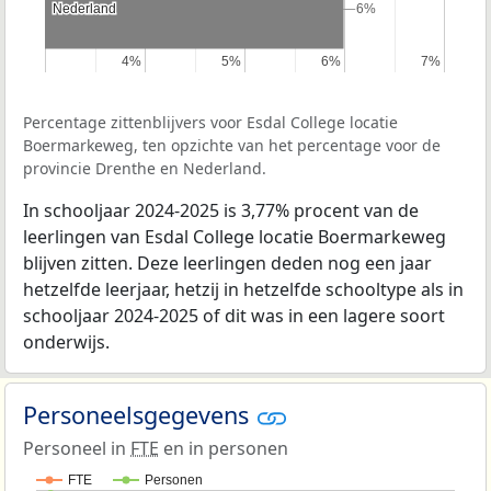
Nederland
Nederland
6%
6%
4%
4%
5%
5%
6%
6%
7%
7%
Percentage zittenblijvers voor Esdal College locatie
Boermarkeweg, ten opzichte van het percentage voor de
provincie Drenthe en Nederland.
In schooljaar 2024-2025 is 3,77% procent van de
leerlingen van Esdal College locatie Boermarkeweg
blijven zitten. Deze leerlingen deden nog een jaar
hetzelfde leerjaar, hetzij in hetzelfde schooltype als in
schooljaar 2024-2025 of dit was in een lagere soort
onderwijs.
Personeelsgegevens
Personeel in
FTE
en in personen
FTE
Personen