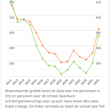
340
340
420
420
320
320
400
400
300
300
380
380
280
280
360
360
260
260
340
340
2013
2018
2023
2015
2020
2025
2012
2017
2022
2014
2019
2024
2011
2016
2021
Bovenstaande grafiek toont de data over het personeel in
FTE
en personen voor de school Openbare
Scholengemeenschap voor Lyceum Havo Mavo Vbo Lwoo
Esdal College. De linker vertikale-as toont de schaal voor het