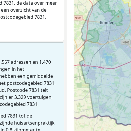
 7831, de data over meer
een overzicht van de
postcodegebied 7831.
n 1.557 adressen en 1.470
ngen in het
 hebben een gemiddelde
het postcodegebied 7831.
ud. Postcode 7831 telt
ijn er 3.329 voertuigen,
tcodegebied 7831.
ed 7831 tot de
jzijnde huisartsenpraktijk
 in 0,8 kilometer te