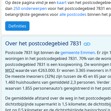
Op deze pagina vind je een
kaart
van het postcodegebied
dan
250 onderwerpen
voor het postcodegebied 7831 en 
belangrijkste gegevens voor
alle postcodes
binnen het 
Definities
Over het postcodegebied 7831
Postcode 7831 ligt binnen de
gemeente Emmen
. Er zij
woningen in het postcodegebied 7831. 70% van de woni
postcodegebied 7831 is een koopwoning. De woningen
WOZ
waarde van €263.000. Er wonen 3.365 inwoners in 
De meeste inwoners (32%) zijn tussen de 45 en 65 jaar o
1.460 huishoudens van gemiddeld 2,3 personen. Verder z
waarvan 1.855 personenauto’s geregistreerd in het pos
De gemiddelde afstand over de weg in het postcodegebi
dichtstbijzijnde supermarkt is 1,5 kilometer, de dichtstbi
ligt op 0,5 kilometer en de dichtstbijzijnde basisschool is