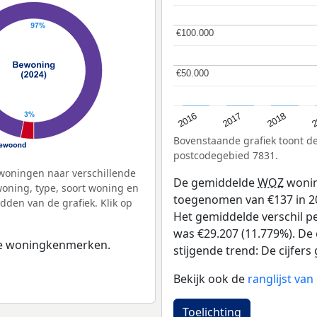
€100.000
€100.000
€50.000
€50.000
2
2016
2018
2017
Bovenstaande grafiek toont 
postcodegebied 7831.
woningen naar verschillende
De gemiddelde
WOZ
wonin
ning, type, soort woning en
toegenomen van €137 in 201
dden van de grafiek. Klik op
Het gemiddelde verschil pe
was €29.207 (11.779%). De o
 de woningkenmerken.
stijgende trend: De cijfers 
Bekijk ook de
ranglijst v
Toelichting