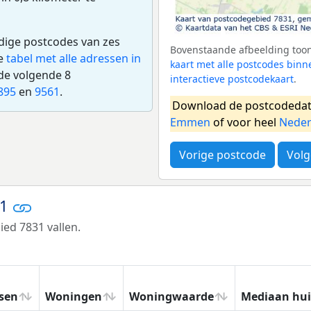
edige postcodes van zes
Bovenstaande afbeelding toont
de
tabel met alle adressen in
kaart met alle postcodes bi
de volgende 8
interactieve postcodekaart
.
895
en
9561
.
Download de postcodedat
Emmen
of voor heel
Neder
Vorige postcode
Volg
31
ed 7831 vallen.
sen
Woningen
Woningwaarde
Mediaan hu