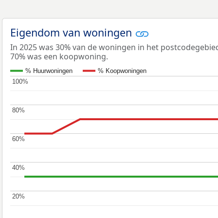
Eigendom van woningen
In 2025 was 30% van de woningen in het postcodegebi
70% was een koopwoning.
% Huurwoningen
% Koopwoningen
100%
100%
80%
80%
60%
60%
40%
40%
20%
20%