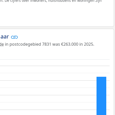
n. De cijfers over inwoners, huishoudens en woningen zijn
jaar
de
in postcodegebied 7831 was €263.000 in 2025.