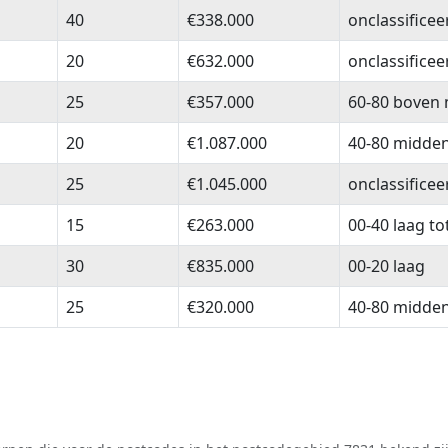
sen
Woningen
Woningwaarde
Mediaan hu
40
€338.000
onclassifice
20
€632.000
onclassifice
25
€357.000
60-80 boven
20
€1.087.000
40-80 midde
25
€1.045.000
onclassifice
15
€263.000
00-40 laag t
30
€835.000
00-20 laag
25
€320.000
40-80 midde