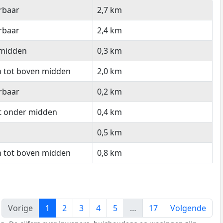
ishoudinkomen
Afstand tot
erbaar
2,7 km
boodschappen
erbaar
2,4 km
 midden
0,3 km
n tot boven midden
2,0 km
erbaar
0,2 km
ot onder midden
0,4 km
0,5 km
n tot boven midden
0,8 km
Vorige
1
2
3
4
5
…
17
Volgende