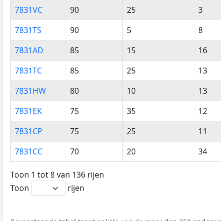
Postcode
Inwoners
Huishoudens
Adres
7831VC
90
25
3
7831TS
90
5
8
7831AD
85
15
16
7831TC
85
25
13
7831HW
80
10
13
7831EK
75
35
12
7831CP
75
25
11
7831CC
70
20
34
Toon 1 tot 8 van 136 rijen
Toon
rijen