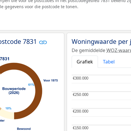
pen die voor de postcodes in het postcodegebied 7831 bekend zij
lle gegevens voor die postcode te tonen.
ostcode 7831
Woningwaarde per 
De gemiddelde
WOZ-waar
Grafiek
Tabel
€300.000
€300.000
€250.000
€250.000
€200.000
€200.000
€150.000
€150.000