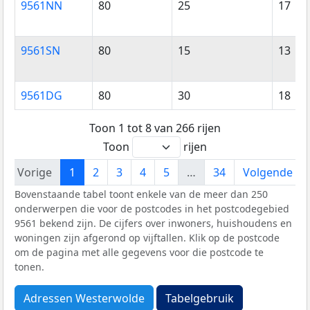
9561NN
80
25
17
9561SN
80
15
13
9561DG
80
30
18
Toon 1 tot 8 van 266 rijen
Toon
rijen
Vorige
1
2
3
4
5
…
34
Volgende
Bovenstaande tabel toont enkele van de meer dan 250
onderwerpen die voor de postcodes in het postcodegebied
9561 bekend zijn. De cijfers over inwoners, huishoudens en
woningen zijn afgerond op vijftallen. Klik op de postcode
om de pagina met alle gegevens voor die postcode te
tonen.
Adressen Westerwolde
Tabelgebruik