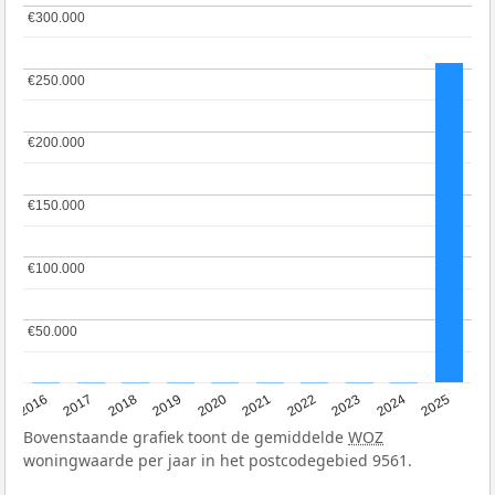
€300.000
€300.000
€250.000
€250.000
€200.000
€200.000
€150.000
€150.000
€100.000
€100.000
€50.000
€50.000
2016
2017
2018
2019
2020
2021
2022
2023
2024
2025
Bovenstaande grafiek toont de gemiddelde
WOZ
woningwaarde per jaar in het postcodegebied 9561.