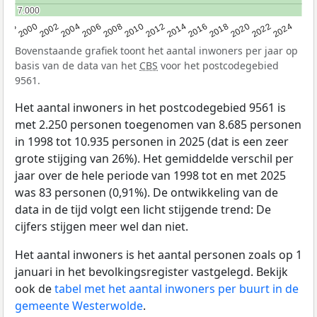
7.000
7.000
1998
2000
2002
2004
2006
2008
2010
2012
2014
2016
2018
2020
2022
2024
Bovenstaande grafiek toont het aantal inwoners per jaar op
basis van de data van het
CBS
voor het postcodegebied
9561.
Het aantal inwoners in het postcodegebied 9561 is
met 2.250 personen toegenomen van 8.685 personen
in 1998 tot 10.935 personen in 2025 (dat is een zeer
grote stijging van 26%). Het gemiddelde verschil per
jaar over de hele periode van 1998 tot en met 2025
was 83 personen (0,91%). De ontwikkeling van de
data in de tijd volgt een licht stijgende trend: De
cijfers stijgen meer wel dan niet.
Het aantal inwoners is het aantal personen zoals op 1
januari in het bevolkingsregister vastgelegd. Bekijk
ook de
tabel met het aantal inwoners per buurt in de
gemeente Westerwolde
.