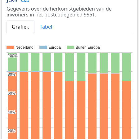
Gegevens over de herkomstgebieden van de
inwoners in het postcodegebied 9561.
Grafiek
Tabel
Nederland
Europa
Buiten Europa
100%
100%
80%
80%
60%
60%
40%
40%
20%
20%