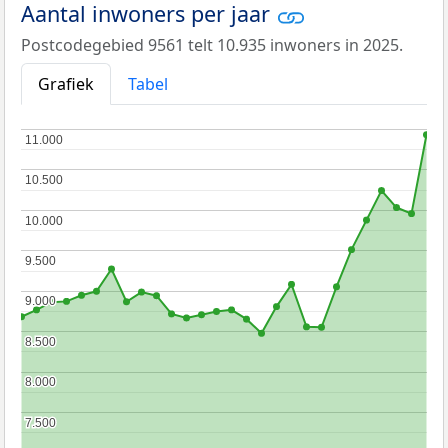
Aantal inwoners per jaar
Postcodegebied 9561 telt 10.935 inwoners in 2025.
Grafiek
Tabel
11.000
11.000
10.500
10.500
10.000
10.000
9.500
9.500
9.000
9.000
8.500
8.500
8.000
8.000
7.500
7.500