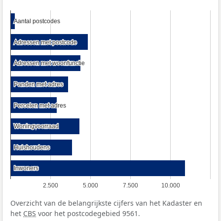
Aantal postcodes
Aantal postcodes
Adressen met postcode
Adressen met postcode
Adressen met woonfunctie
Adressen met woonfunctie
Panden met adres
Panden met adres
Percelen met adres
Percelen met adres
Woningvoorraad
Woningvoorraad
Huishoudens
Huishoudens
Inwoners
Inwoners
2.500
5.000
7.500
10.000
Overzicht van de belangrijkste cijfers van het Kadaster en
het
CBS
voor het postcodegebied 9561.