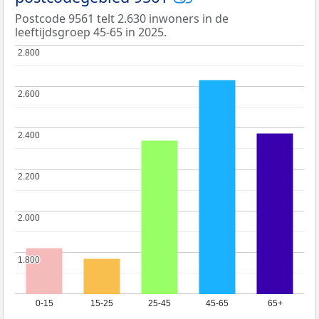
Postcode 9561 telt 2.630 inwoners in de
leeftijdsgroep 45-65 in 2025.
2.800
2.800
2.600
2.600
2.400
2.400
2.200
2.200
2.000
2.000
1.800
1.800
0-15
15-25
25-45
45-65
65+