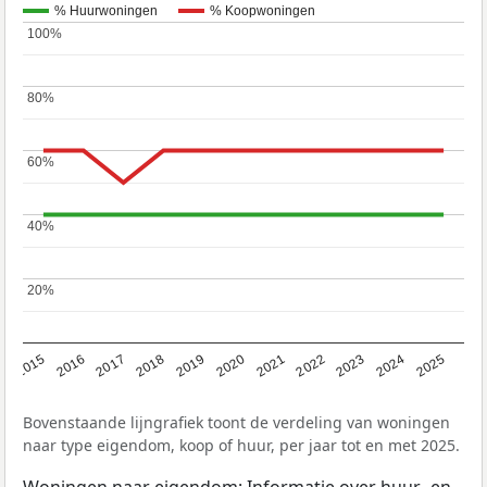
% Huurwoningen
% Koopwoningen
100%
100%
80%
80%
60%
60%
40%
40%
20%
20%
2019
2022
2025
2017
2020
2023
2015
2018
2021
2024
2016
Bovenstaande lijngrafiek toont de verdeling van woningen
naar type eigendom, koop of huur, per jaar tot en met 2025.