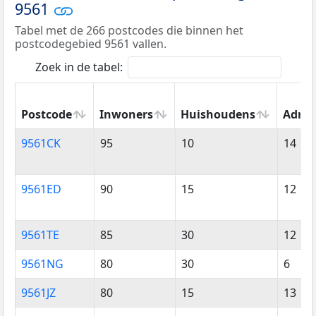
9561
Tabel met de 266 postcodes die binnen het
postcodegebied 9561 vallen.
Zoek in de tabel:
Postcode
Inwoners
Huishoudens
Adres
Postcode
Inwoners
Huishoudens
Adres
9561CK
95
10
14
9561ED
90
15
12
9561TE
85
30
12
9561NG
80
30
6
9561JZ
80
15
13