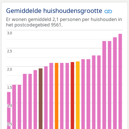
Gemiddelde huishoudensgrootte
Er wonen gemiddeld 2,1 personen per huishouden in
het postcodegebied 9561.
3,0
3,0
2,5
2,5
2,0
2,0
1,5
1,5
1,0
1,0
0,5
0,5