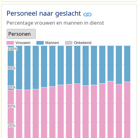
Personeel naar geslacht
Percentage vrouwen en mannen in dienst
Personen
Vrouwen
Mannen
Onbekend
100%
100%
80%
80%
60%
60%
40%
40%
20%
20%