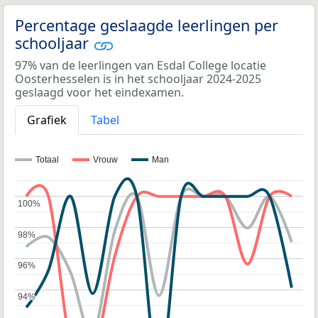
Percentage geslaagde leerlingen per
schooljaar
97% van de leerlingen van Esdal College locatie
Oosterhesselen is in het schooljaar 2024-2025
geslaagd voor het eindexamen.
Grafiek
Tabel
Totaal
Vrouw
Man
100%
100%
98%
98%
96%
96%
94%
94%