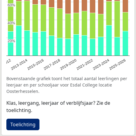
60%
60%
40%
40%
20%
20%
1-2012
2013-2014
2015-2016
2017-2018
2019-2020
2021-2022
2023-2024
2025-2026
Bovenstaande grafiek toont het totaal aantal leerlingen per
leerjaar en per schooljaar voor Esdal College locatie
Oosterhesselen.
Klas, leergang, leerjaar of verblijfsjaar? Zie de
toelichting.
Toelichting