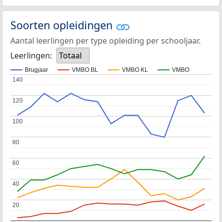
Soorten opleidingen
Aantal leerlingen per type opleiding per schooljaar.
Leerlingen:
Totaal
Brugjaar
VMBO BL
VMBO KL
VMBO
140
140
120
120
100
100
80
80
60
60
40
40
20
20