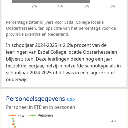
2%
2%
4%
4%
6%
6%
8%
8%
Percentage zittenblijvers voor Esdal College locatie
Oosterhesselen, ten opzichte van het percentage voor de
provincie Drenthe en Nederland.
In schooljaar 2024-2025 is 2,6% procent van de
leerlingen van Esdal College locatie Oosterhesselen
blijven zitten. Deze leerlingen deden nog een jaar
hetzelfde leerjaar, hetzij in hetzelfde schooltype als in
schooljaar 2024-2025 of dit was in een lagere soort
onderwijs.
Personeelsgegevens
Personeel in
FTE
en in personen
FTE
Personen
340
340
420
420