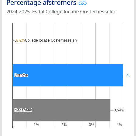
Percentage afstromers
2024-2025, Esdal College locatie Oosterhesselen
Esdal College locatie Oosterhesselen
Esdal College locatie Oosterhesselen
0,0%
0,0%
Drenthe
Drenthe
4,0%
4,0%
Nederland
Nederland
3,54%
3,54%
1%
1%
2%
2%
3%
3%
4%
4%