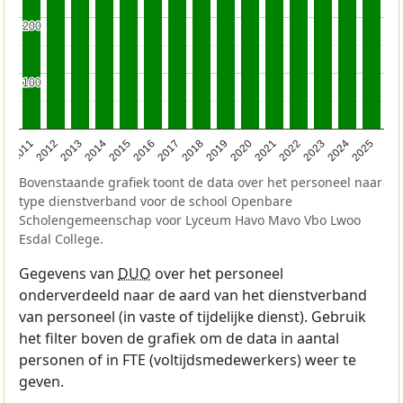
200
200
100
100
2011
2012
2013
2014
2015
2016
2017
2018
2019
2020
2021
2022
2023
2024
2025
Bovenstaande grafiek toont de data over het personeel naar
type dienstverband voor de school Openbare
Scholengemeenschap voor Lyceum Havo Mavo Vbo Lwoo
Esdal College.
Gegevens van
DUO
over het personeel
onderverdeeld naar de aard van het dienstverband
van personeel (in vaste of tijdelijke dienst). Gebruik
het filter boven de grafiek om de data in aantal
personen of in FTE (voltijdsmedewerkers) weer te
geven.