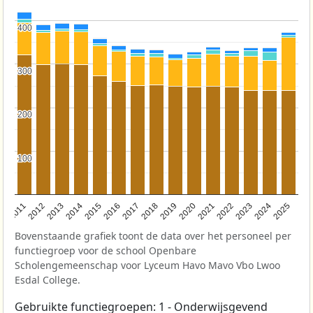
400
400
300
300
200
200
100
100
2011
2012
2013
2014
2015
2016
2017
2018
2019
2020
2021
2022
2023
2024
2025
Bovenstaande grafiek toont de data over het personeel per
functiegroep voor de school Openbare
Scholengemeenschap voor Lyceum Havo Mavo Vbo Lwoo
Esdal College.
Gebruikte functiegroepen: 1 - Onderwijsgevend