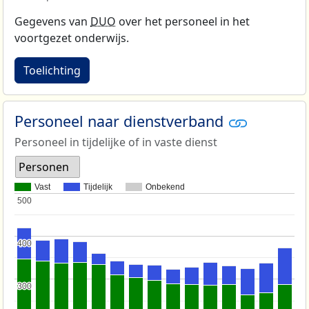
Gegevens van
DUO
over het personeel in het
voortgezet onderwijs.
Toelichting
Personeel naar dienstverband
Personeel in tijdelijke of in vaste dienst
Personen
Vast
Tijdelijk
Onbekend
500
500
400
400
300
300