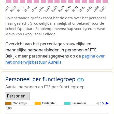
2011
2012
2013
2014
2015
2016
2017
2018
2019
2020
2021
2022
2023
2024
2025
Bovenstaande grafiek toont het de data over het personeel
naar geslacht (vrouwelijk, mannelijk of onbekend) voor de
school Openbare Scholengemeenschap voor Lyceum Havo
Mavo Vbo Lwoo Esdal College.
Overzicht van het percentage vrouwelijke en
mannelijke personeelsleden in personen of FTE.
Bekijk meer personeelsgegevens op de
pagina over
het onderwijsbestuur Aurelia
.
Personeel per functiegroep
Aantal personen en FTE per functiegroep
Personen
Onderwijs…
Ondersteu…
Leraren in…
1/2
500
500