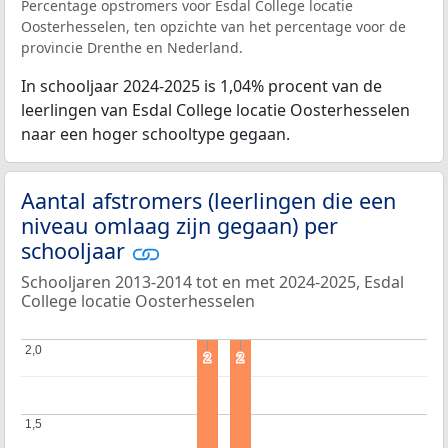
Percentage opstromers voor Esdal College locatie
Oosterhesselen, ten opzichte van het percentage voor de
provincie Drenthe en Nederland.
In schooljaar 2024-2025 is 1,04% procent van de
leerlingen van Esdal College locatie Oosterhesselen
naar een hoger schooltype gegaan.
Aantal afstromers (leerlingen die een
niveau omlaag zijn gegaan) per
schooljaar
Schooljaren 2013-2014 tot en met 2024-2025, Esdal
College locatie Oosterhesselen
2,0
2,0
2
2
2
2
1,5
1,5