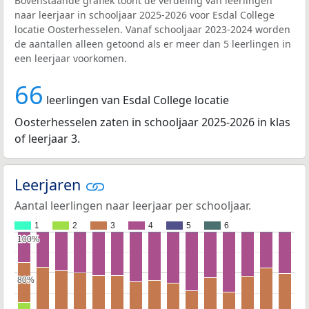
Bovenstaande grafiek toont de verdeling van leerlingen
naar leerjaar in schooljaar 2025-2026 voor Esdal College
locatie Oosterhesselen. Vanaf schooljaar 2023-2024 worden
de aantallen alleen getoond als er meer dan 5 leerlingen in
een leerjaar voorkomen.
66
leerlingen van Esdal College locatie
Oosterhesselen zaten in schooljaar 2025-2026 in klas
of leerjaar 3.
Leerjaren
Aantal leerlingen naar leerjaar per schooljaar.
1
2
3
4
5
6
100%
100%
80%
80%