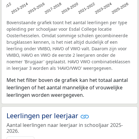
1-2012
2013-2014
2015-2016
2017-2018
2019-2020
2021-2022
2023-2024
2025-2026
Bovenstaande grafiek toont het aantal leerlingen per type
opleiding per schooljaar voor Esdal College locatie
Oosterhesselen. Omdat sommige scholen gecombineerde
brugklassen kennen, is het niet altijd duidelijk of een
leerling onder VMBO, HAVO of VWO valt. Daarom zijn voor
VMBO, HAVO en VWO de eerste 2 leerjaren onder de
noemer 'Brugjaar' geplaatst. HAVO VWO combinatieklassen
in leerjaar 3 worden als 'HAVO/VWO' weergegeven.
Met het filter boven de grafiek kan het totaal aantal
leerlingen of het aantal mannelijke of vrouwelijke
leerlingen worden weergegeven.
Leerlingen per leerjaar
Aantal leerlingen naar leerjaar in schooljaar 2025-
2026.