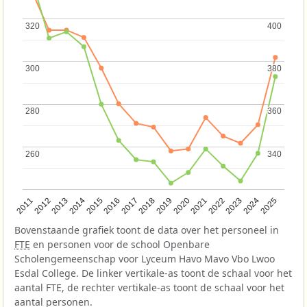
320
320
400
400
300
300
380
380
280
280
360
360
260
260
340
340
2013
2018
2023
2015
2020
2025
2012
2017
2022
2014
2019
2024
2011
2016
2021
Bovenstaande grafiek toont de data over het personeel in
FTE
en personen voor de school Openbare
Scholengemeenschap voor Lyceum Havo Mavo Vbo Lwoo
Esdal College. De linker vertikale-as toont de schaal voor het
aantal FTE, de rechter vertikale-as toont de schaal voor het
aantal personen.