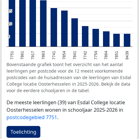
15
15
10
10
5
5
7751
7861
7917
7863
7741
7854
7841
7742
7754
7864
7851
9439
Bovenstaande grafiek toont het overzicht van het aantal
leerlingen per postcode voor de 12 meest voorkomende
postcodes van de huisadressen van de leerlingen van Esdal
College locatie Oosterhesselen in 2025-2026. Bekijk de data
voor de eerdere schooljaren in de tabel.
De meeste leerlingen (39) van Esdal College locatie
Oosterhesselen wonen in schooljaar 2025-2026 in
postcodegebied 7751
.
Toelichting