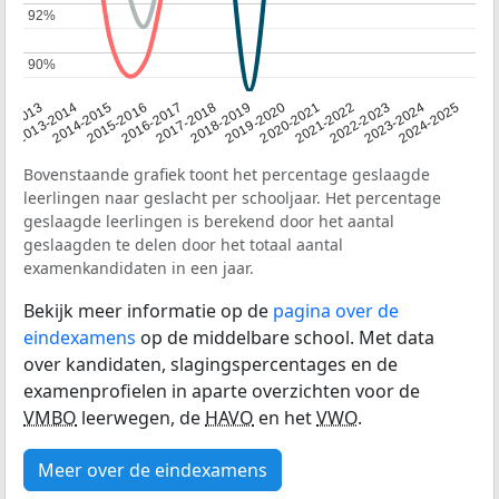
92%
92%
90%
90%
2014-2015
2020-2021
2013-2014
2019-2020
12-2013
2018-2019
2024-2025
2017-2018
2023-2024
2016-2017
2022-2023
2015-2016
2021-2022
Bovenstaande grafiek toont het percentage geslaagde
leerlingen naar geslacht per schooljaar. Het percentage
geslaagde leerlingen is berekend door het aantal
geslaagden te delen door het totaal aantal
examenkandidaten in een jaar.
Bekijk meer informatie op de
pagina over de
eindexamens
op de middelbare school. Met data
over kandidaten, slagingspercentages en de
examenprofielen in aparte overzichten voor de
VMBO
leerwegen, de
HAVO
en het
VWO
.
Meer over de eindexamens