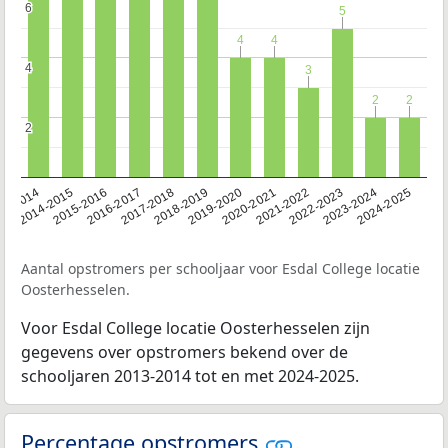
6
6
5
5
4
4
4
4
4
4
3
3
2
2
2
2
2
2
13-2014
2014-2015
2015-2016
2016-2017
2017-2018
2018-2019
2019-2020
2020-2021
2021-2022
2022-2023
2023-2024
2024-2025
Aantal opstromers per schooljaar voor Esdal College locatie
Oosterhesselen.
Voor Esdal College locatie Oosterhesselen zijn
gegevens over opstromers bekend over de
schooljaren 2013-2014 tot en met 2024-2025.
Percentage opstromers