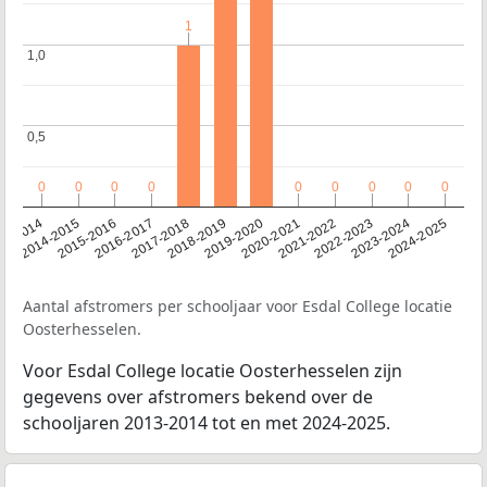
1
1
1,0
1,0
0,5
0,5
0
0
0
0
0
0
0
0
0
0
0
0
0
0
0
0
0
0
13-2014
2014-2015
2015-2016
2016-2017
2017-2018
2018-2019
2019-2020
2020-2021
2021-2022
2022-2023
2023-2024
2024-2025
Aantal afstromers per schooljaar voor Esdal College locatie
Oosterhesselen.
Voor Esdal College locatie Oosterhesselen zijn
gegevens over afstromers bekend over de
schooljaren 2013-2014 tot en met 2024-2025.