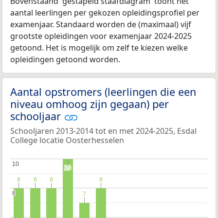
Bovenstaand 'gestapeld staafdiagram' toont het
aantal leerlingen per gekozen opleidingsprofiel per
examenjaar. Standaard worden de (maximaal) vijf
grootste opleidingen voor examenjaar 2024-2025
getoond. Het is mogelijk om zelf te kiezen welke
opleidingen getoond worden.
Aantal opstromers (leerlingen die een
niveau omhoog zijn gegaan) per
schooljaar
Schooljaren 2013-2014 tot en met 2024-2025, Esdal
College locatie Oosterhesselen
10
10
10
10
8
8
8
8
8
8
8
8
8
8
7
7