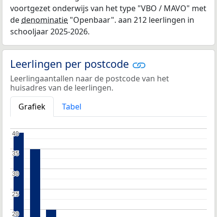
voortgezet onderwijs van het type "VBO / MAVO" met
de
denominatie
"Openbaar". aan 212 leerlingen in
schooljaar 2025-2026.
Leerlingen per postcode
Leerlingaantallen naar de postcode van het
huisadres van de leerlingen.
Grafiek
Tabel
40
40
35
35
30
30
25
25
20
20