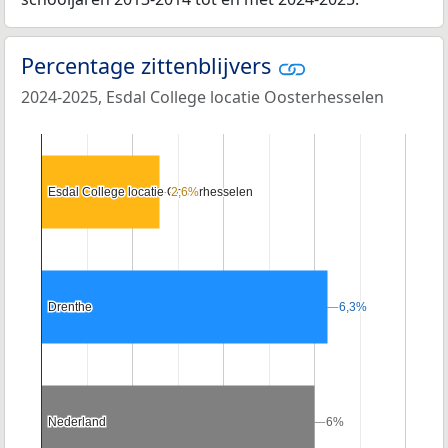
Percentage zittenblijvers
2024-2025, Esdal College locatie Oosterhesselen
Esdal College locatie Oosterhesselen
Esdal College locatie Oosterhesselen
2,6%
2,6%
Drenthe
Drenthe
6,3%
6,3%
Nederland
Nederland
6%
6%