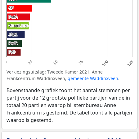
SP
SP
PvdA
PvdA
GroenLinks
GroenLinks
JA21
JA21
PvdD
PvdD
FvD
FvD
0
25
50
75
100
125
Verkiezingsuitslag: Tweede Kamer 2021, Anne
Frankcentrum Waddinxveen,
gemeente Waddinxveen
.
Bovenstaande grafiek toont het aantal stemmen per
partij voor de 12 grootste politieke partijen van de in
totaal 20 partijen waarop bij stembureau Anne
Frankcentrum is gestemd. De tabel toont alle partijen
waarop is gestemd.