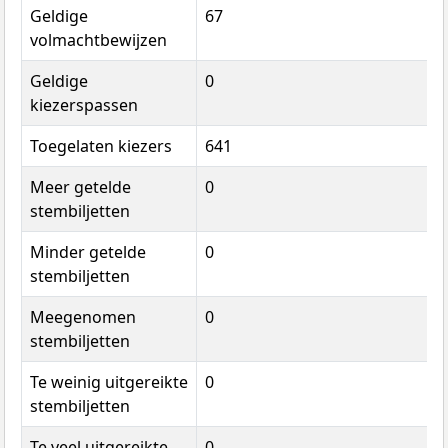
Geldige
67
volmachtbewijzen
Geldige
0
kiezerspassen
Toegelaten kiezers
641
Meer getelde
0
stembiljetten
Minder getelde
0
stembiljetten
Meegenomen
0
stembiljetten
Te weinig uitgereikte
0
stembiljetten
Te veel uitgereikte
0