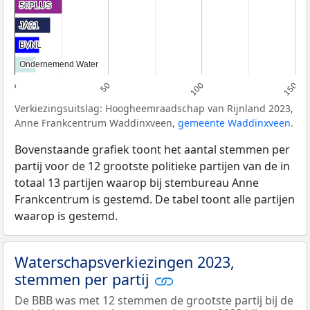
50PLUS
50PLUS
JA21
JA21
BVNL
BVNL
Ondernemend Water
Ondernemend Water
0
50
100
150
Verkiezingsuitslag: Hoogheemraadschap van Rijnland 2023,
Anne Frankcentrum Waddinxveen,
gemeente Waddinxveen
.
Bovenstaande grafiek toont het aantal stemmen per
partij voor de 12 grootste politieke partijen van de in
totaal 13 partijen waarop bij stembureau Anne
Frankcentrum is gestemd. De tabel toont alle partijen
waarop is gestemd.
Waterschapsverkiezingen 2023,
stemmen per partij
De BBB was met 12 stemmen de grootste partij bij de