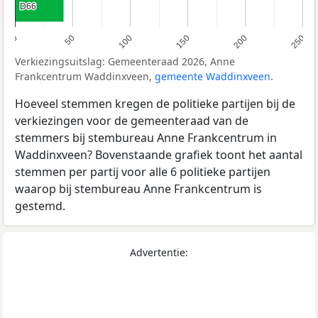
D66
D66
0
50
100
150
200
250
Verkiezingsuitslag: Gemeenteraad 2026, Anne
Frankcentrum Waddinxveen,
gemeente Waddinxveen
.
Hoeveel stemmen kregen de politieke partijen bij de
verkiezingen voor de gemeenteraad van de
stemmers bij stembureau Anne Frankcentrum in
Waddinxveen? Bovenstaande grafiek toont het aantal
stemmen per partij voor alle 6 politieke partijen
waarop bij stembureau Anne Frankcentrum is
gestemd.
Advertentie: