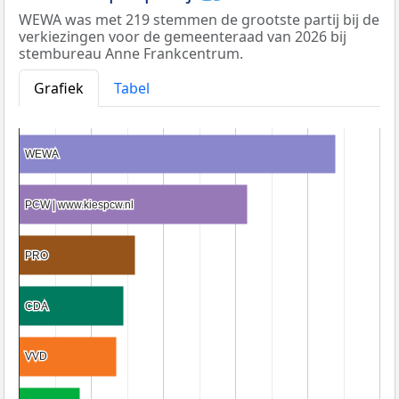
WEWA was met 219 stemmen de grootste partij bij de
verkiezingen voor de gemeenteraad van 2026 bij
stembureau Anne Frankcentrum.
Grafiek
Tabel
WEWA
WEWA
PCW | www.kiespcw.nl
PCW | www.kiespcw.nl
PRO
PRO
CDA
CDA
VVD
VVD