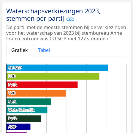
Waterschapsverkiezingen 2023,
stemmen per partij
De partij met de meeste stemmen bij de verkiezingen
voor het waterschap van 2023 bij stembureau Anne
Frankcentrum was CU SGP met 127 stemmen.
Grafiek
Tabel
CU SGP
CU SGP
BBB
BBB
PvdA
PvdA
VVD
VVD
CDA
CDA
Water Natuurlijk
Water Natuurlijk
PvdD
PvdD
AWP
AWP