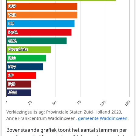
SGP
SGP
VVD
VVD
CU
CU
PvdA
PvdA
CDA
CDA
GroenLinks
GroenLinks
D66
D66
PVV
PVV
SP
SP
FvD
FvD
JA21
JA21
0
25
50
75
100
125
Verkiezingsuitslag: Provinciale Staten Zuid-Holland 2023,
Anne Frankcentrum Waddinxveen,
gemeente Waddinxveen
.
Bovenstaande grafiek toont het aantal stemmen per