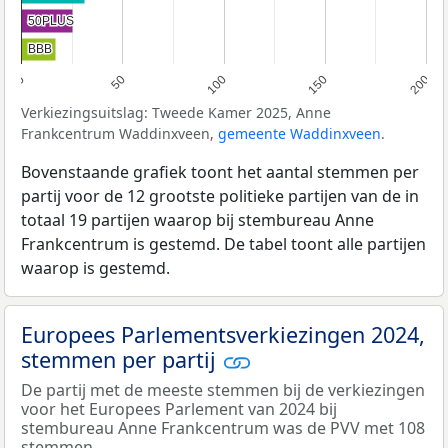
50PLUS
50PLUS
BBB
BBB
0
50
100
150
200
Verkiezingsuitslag: Tweede Kamer 2025, Anne
Frankcentrum Waddinxveen,
gemeente Waddinxveen
.
Bovenstaande grafiek toont het aantal stemmen per
partij voor de 12 grootste politieke partijen van de in
totaal 19 partijen waarop bij stembureau Anne
Frankcentrum is gestemd. De tabel toont alle partijen
waarop is gestemd.
Europees Parlementsverkiezingen 2024,
stemmen per partij
De partij met de meeste stemmen bij de verkiezingen
voor het Europees Parlement van 2024 bij
stembureau Anne Frankcentrum was de PVV met 108
stemmen.