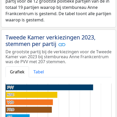
partij voor de 12 grootste politieke partijen van de in
totaal 19 partijen waarop bij stembureau Anne
Frankcentrum is gestemd. De tabel toont alle partijen
waarop is gestemd.
Tweede Kamer verkiezingen 2023,
stemmen per partij
De grootste partij bij de verkiezingen voor de Tweede
Kamer van 2023 bij stembureau Anne Frankcentrum
was de PVV met 207 stemmen.
Grafiek
Tabel
PVV
PVV
NSC
NSC
VVD
VVD
PRO
PRO