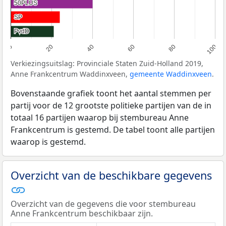
50PLUS
50PLUS
SP
SP
PvdD
PvdD
0
20
40
60
80
100
Verkiezingsuitslag: Provinciale Staten Zuid-Holland 2019,
Anne Frankcentrum Waddinxveen,
gemeente Waddinxveen
.
Bovenstaande grafiek toont het aantal stemmen per
partij voor de 12 grootste politieke partijen van de in
totaal 16 partijen waarop bij stembureau Anne
Frankcentrum is gestemd. De tabel toont alle partijen
waarop is gestemd.
Overzicht van de beschikbare gegevens
Overzicht van de gegevens die voor stembureau
Anne Frankcentrum beschikbaar zijn.