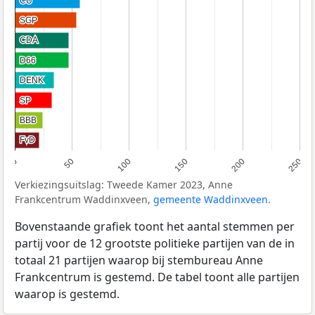
CU
CU
SGP
SGP
CDA
CDA
D66
D66
DENK
DENK
SP
SP
BBB
BBB
FvD
FvD
0
50
100
150
200
250
Verkiezingsuitslag: Tweede Kamer 2023, Anne
Frankcentrum Waddinxveen,
gemeente Waddinxveen
.
Bovenstaande grafiek toont het aantal stemmen per
partij voor de 12 grootste politieke partijen van de in
totaal 21 partijen waarop bij stembureau Anne
Frankcentrum is gestemd. De tabel toont alle partijen
waarop is gestemd.