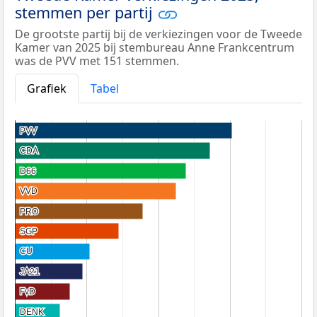
stemmen per partij
De grootste partij bij de verkiezingen voor de Tweede
Kamer van 2025 bij stembureau Anne Frankcentrum
was de PVV met 151 stemmen.
Grafiek
Tabel
PVV
PVV
CDA
CDA
D66
D66
VVD
VVD
PRO
PRO
SGP
SGP
CU
CU
JA21
JA21
FvD
FvD
DENK
DENK