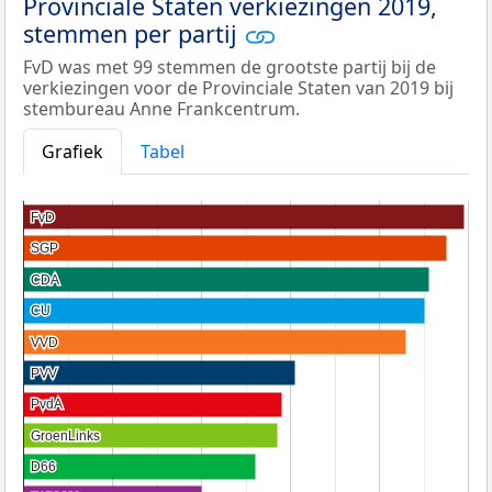
Provinciale Staten verkiezingen 2019,
stemmen per partij
FvD was met 99 stemmen de grootste partij bij de
verkiezingen voor de Provinciale Staten van 2019 bij
stembureau Anne Frankcentrum.
Grafiek
Tabel
FvD
FvD
SGP
SGP
CDA
CDA
CU
CU
VVD
VVD
PVV
PVV
PvdA
PvdA
GroenLinks
GroenLinks
D66
D66