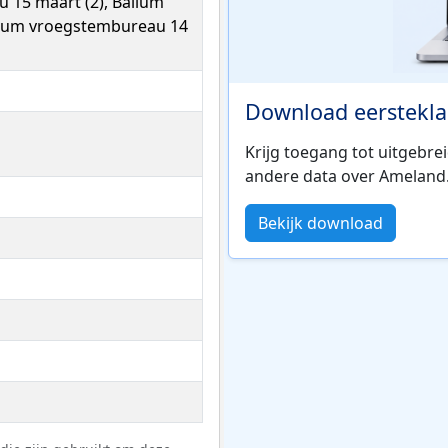
 15 maart (2), Ballum
llum vroegstembureau 14
Download eerstekla
Krijg toegang tot uitgebre
andere data over Ameland
Bekijk download