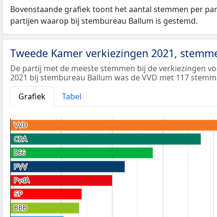
Bovenstaande grafiek toont het aantal stemmen per partij
partijen waarop bij stembureau Ballum is gestemd.
Tweede Kamer verkiezingen 2021, stemme
De partij met de meeste stemmen bij de verkiezingen 
2021 bij stembureau Ballum was de VVD met 117 stemm
Grafiek
Tabel
VVD
VVD
CDA
CDA
D66
D66
PVV
PVV
PvdA
PvdA
SP
SP
BBB
BBB