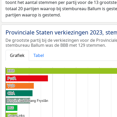
toont het aantal stemmen per partij voor de 13 grootste 
totaal 20 partijen waarop bij stembureau Ballum is geste
partijen waarop is gestemd.
Provinciale Staten verkiezingen 2023, st
De grootste partij bij de verkiezingen voor de Provincial
stembureau Ballum was de BBB met 129 stemmen.
Grafiek
Tabel
BBB
BBB
PvdA
PvdA
VVD
VVD
CDA
CDA
Provinciaal Belang Fryslân
Provinciaal Belang Fryslân
D66
D66
GroenLinks
GroenLinks