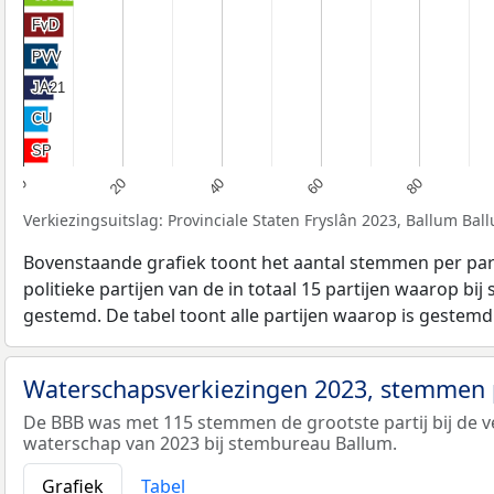
FvD
FvD
PVV
PVV
JA21
JA21
CU
CU
SP
SP
80
60
40
20
0
Verkiezingsuitslag: Provinciale Staten Fryslân 2023, Ballum Bal
Bovenstaande grafiek toont het aantal stemmen per part
politieke partijen van de in totaal 15 partijen waarop bi
gestemd. De tabel toont alle partijen waarop is gestemd
Waterschapsverkiezingen 2023, stemmen p
De BBB was met 115 stemmen de grootste partij bij de v
waterschap van 2023 bij stembureau Ballum.
Grafiek
Tabel