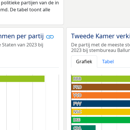
politieke partijen van de in
md. De tabel toont alle
emmen per partij
Tweede Kamer verki
e Staten van 2023 bij
De partij met de meeste s
2023 bij stembureau Ball
Grafiek
Tabel
BBB
BBB
PRO
PRO
VVD
VVD
PVV
PVV
NSC
NSC
D66
D66
CDA
CDA