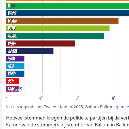
D66
D66
PVV
PVV
PRO
PRO
BBB
BBB
CDA
CDA
FvD
FvD
JA21
JA21
Volt
Volt
CU
CU
FNP
FNP
SP
SP
50PLUS
50PLUS
20
40
60
0
Verkiezingsuitslag: Tweede Kamer 2025, Ballum Ballum,
gemee
Hoeveel stemmen kregen de politieke partijen bij de ve
Kamer van de stemmers bij stembureau Ballum in Ballu