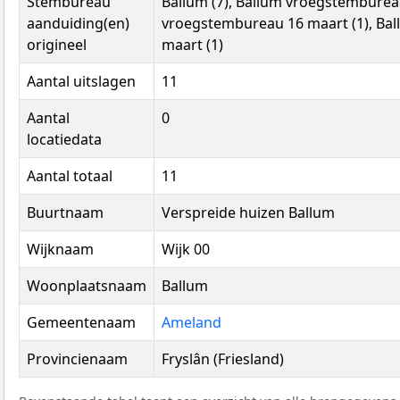
Stembureau
Ballum (7), Ballum vroegstembureau
aanduiding(en)
vroegstembureau 16 maart (1), Ba
origineel
maart (1)
Aantal uitslagen
11
Aantal
0
locatiedata
Aantal totaal
11
Buurtnaam
Verspreide huizen Ballum
Wijknaam
Wijk 00
Woonplaatsnaam
Ballum
Gemeentenaam
Ameland
Provincienaam
Fryslân (Friesland)