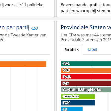
 voor alle 11 politieke
Bovenstaande grafiek toont
partijen waarop bij stemb
n per partij
Provinciale Staten 
voor de Tweede Kamer van
Het CDA was met 44 stemme
en.
Provinciale Staten van 201
Grafiek
Tabel
CDA
CDA
VVD
VVD
PvdA
PvdA
FvD
FvD
Provinciaal Belang Fryslân
Provinciaal Belang Fryslân
GroenLinks
GroenLinks
PVV
PVV
CU
CU