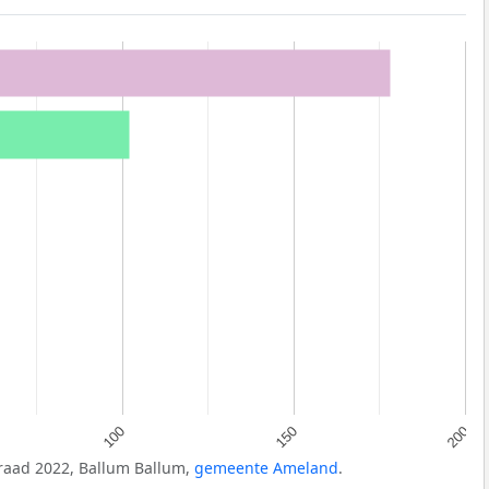
100
150
200
raad 2022, Ballum Ballum,
gemeente Ameland
.