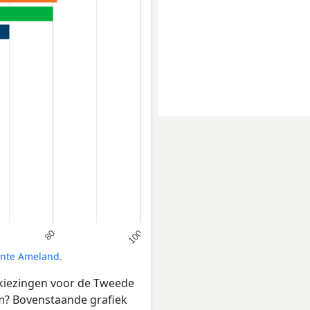
80
100
nte Ameland
.
rkiezingen voor de Tweede
m? Bovenstaande grafiek