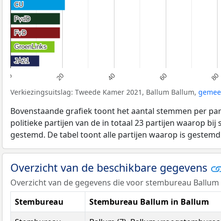
CU
CU
PvdD
PvdD
FvD
FvD
GroenLinks
GroenLinks
JA21
JA21
20
80
40
0
60
Verkiezingsuitslag: Tweede Kamer 2021, Ballum Ballum,
gemee
Bovenstaande grafiek toont het aantal stemmen per part
politieke partijen van de in totaal 23 partijen waarop bi
gestemd. De tabel toont alle partijen waarop is gestemd
Overzicht van de beschikbare gegevens
Overzicht van de gegevens die voor stembureau Ballum 
Stembureau
Stembureau Ballum in Ballum