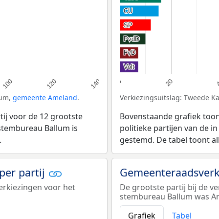
CU
CU
SP
SP
PvdD
PvdD
FvD
FvD
Volt
Volt
120
100
20
140
0
lum,
gemeente Ameland
.
Verkiezingsuitslag: Tweede K
ij voor de 12 grootste
Bovenstaande grafiek toon
j stembureau Ballum is
politieke partijen van de i
.
gestemd. De tabel toont al
er partij
Gemeenteraadsverki
erkiezingen voor het
De grootste partij bij de 
stembureau Ballum was A
Grafiek
Tabel