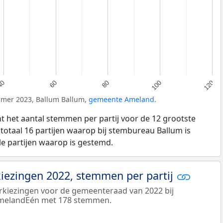
80
40
100
60
120
amer 2023, Ballum Ballum,
gemeente Ameland
.
t het aantal stemmen per partij voor de 12 grootste
n totaal 16 partijen waarop bij stembureau Ballum is
le partijen waarop is gestemd.
ezingen 2022, stemmen per partij
verkiezingen voor de gemeenteraad van 2022 bij
melandEén met 178 stemmen.