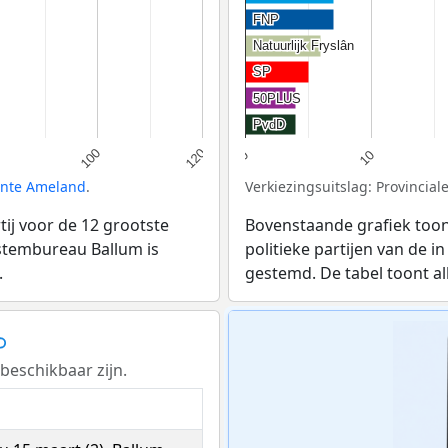
FNP
FNP
Natuurlijk Fryslân
Natuurlijk Fryslân
SP
SP
50PLUS
50PLUS
PvdD
PvdD
100
120
10
0
nte Ameland
.
Verkiezingsuitslag: Provincial
ij voor de 12 grootste
Bovenstaande grafiek toon
j stembureau Ballum is
politieke partijen van de i
.
gestemd. De tabel toont al
beschikbaar zijn.