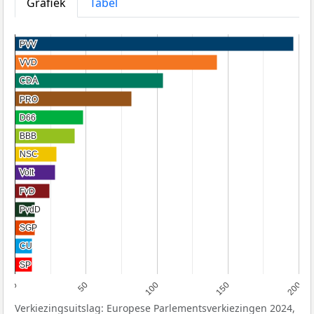
Grafiek
Tabel
PVV
PVV
VVD
VVD
CDA
CDA
PRO
PRO
D66
D66
BBB
BBB
NSC
NSC
Volt
Volt
FvD
FvD
PvdD
PvdD
SGP
SGP
CU
CU
SP
SP
0
50
100
150
200
Verkiezingsuitslag: Europese Parlementsverkiezingen 2024,