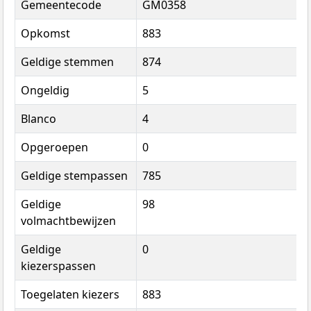
Gemeentecode
GM0358
Opkomst
883
Geldige stemmen
874
Ongeldig
5
Blanco
4
Opgeroepen
0
Geldige stempassen
785
Geldige
98
volmachtbewijzen
Geldige
0
kiezerspassen
Toegelaten kiezers
883