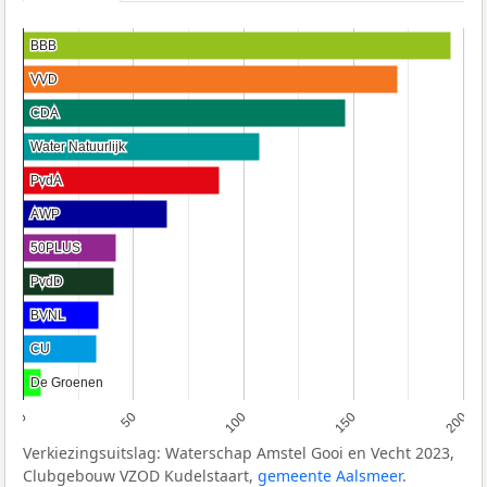
BBB
BBB
VVD
VVD
CDA
CDA
Water Natuurlijk
Water Natuurlijk
PvdA
PvdA
AWP
AWP
50PLUS
50PLUS
PvdD
PvdD
BVNL
BVNL
CU
CU
De Groenen
De Groenen
0
50
100
150
200
Verkiezingsuitslag: Waterschap Amstel Gooi en Vecht 2023,
Clubgebouw VZOD Kudelstaart,
gemeente Aalsmeer
.